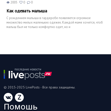
2005
0
0
Как одевать малыша
С рождением малыша в гардеробе появляется огромное
множество милых маленьких одежек. Каждой маме хочется, чтоб
малыш был не только комфортно одет, но и
© 2015-2025 LivePosts - Все права защищены.
Z
Помошь