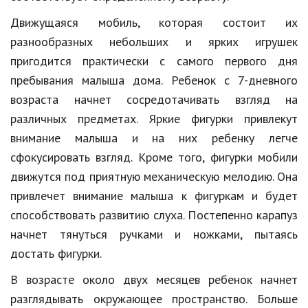
Hi-Tech. Интернет
Движущаяся мобиль, которая состоит их
Авто, мото
разнообразных небольших и ярких игрушек
Дом и сад
пригодится практически с самого первого дня
пребывания малыша дома. Ребенок с 7-дневного
Недвижимость
возраста начнет сосредотачивать взгляд на
Спорт и фитнес
различных предметах. Яркие фигурки привлекут
внимание малыша и на них ребенку легче
Психология и отношения
сфокусировать взгляд. Кроме того, фигурки мобили
Творчество и рукоделие
движутся под приятную механическую мелодию. Она
Разное
привлечет внимание малыша к фигуркам и будет
способствовать развитию слуха. Постепенно карапуз
Работа и бизнес
начнет тянуться ручками и ножками, пытаясь
Животные
достать фигурки.
Еда и напитки
В возрасте около двух месяцев ребенок начнет
разглядывать окружающее пространство. Больше
Праздники и подарки