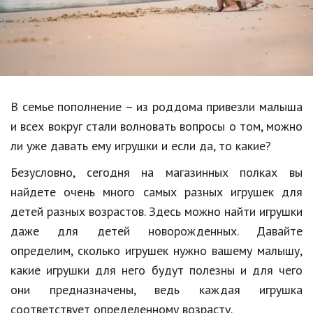
Образование
В мире
Культура
Авто, мото
В семье пополнение – из роддома привезли малыша
Спорт
и всех вокруг стали волновать вопросы о том, можно
ли уже давать ему игрушки и если да, то какие?
Знаменитости
Безусловно, сегодня на магазинных полках вы
Статьи
найдете очень много самых разных игрушек для
детей разных возрастов. Здесь можно найти игрушки
даже для детей новорожденных. Давайте
Обзоры
определим, сколько игрушек нужно вашему малышу,
Рецепты
какие игрушки для него будут полезны и для чего
Красота и здоровье
они предназначены, ведь каждая игрушка
соответствует определенному возрасту.