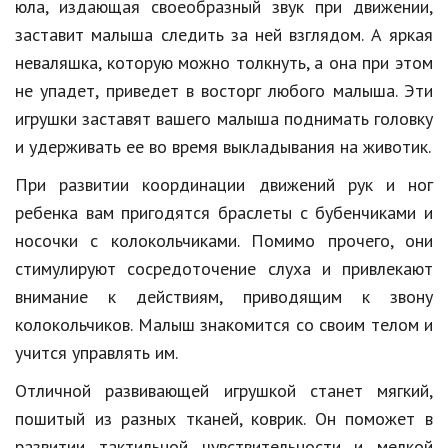
юла, издающая своеобразный звук при движении,
Природа
заставит малыша следить за ней взглядом. А яркая
неваляшка, которую можно толкнуть, а она при этом
Образование
не упадет, приведет в восторг любого малыша. Эти
Наука и технологии
игрушки заставят вашего малыша поднимать головку
и удерживать ее во время выкладывания на животик.
При развитии координации движений рук и ног
ребенка вам пригодятся браслеты с бубенчиками и
носочки с колокольчиками. Помимо прочего, они
стимулируют сосредоточение слуха и привлекают
внимание к действиям, приводящим к звону
колокольчиков. Малыш знакомится со своим телом и
учится управлять им.
Отличной развивающей игрушкой станет мягкий,
пошитый из разных тканей, коврик. Он поможет в
развитии тактильной чувствительности и мелкой