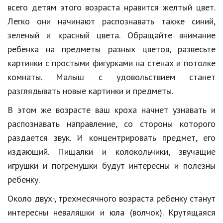
всего детям этого возраста нравится желтый цвет.
Кинематограф
Легко они начинают распознавать также синий,
зеленый и красный цвета. Обращайте внимание
Домашние животные
ребенка на предметы разных цветов, развесьте
Семья и дети
картинки с простыми фигурками на стенах и потолке
комнаты. Малыш с удовольствием станет
Путешествия
разглядывать новые картинки и предметы.
Строительство
В этом же возрасте ваш кроха начнет узнавать и
Культура и общество
распознавать направление, со стороны которого
Мода и стиль
раздается звук. И концентрировать предмет, его
издающий. Пищалки и колокольчики, звучащие
Бизнес
игрушки и погремушки будут интересны и полезны
Хобби и развлечения
ребенку.
Финансы
Около двух-, трехмесячного возраста ребенку станут
интересны неваляшки и юла (волчок). Крутящаяся
Юриспруденция