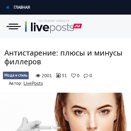
ГЛАВНАЯ
Новости
Антистарение: плюсы и минусы
филлеров
Экономика
2001
31
0
0
Мода и стиль
Происшествия
Автор:
LivePosts
Hi-Tech. Интернет
Россия
Наука и техника
Политика