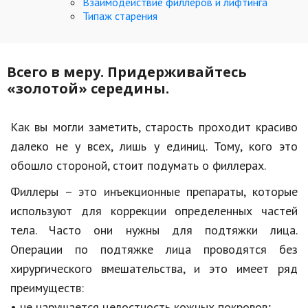
Взаимодействие филлеров и лифтинга
Типаж старения
Кинематограф
Домашние животные
Всего в меру. Придерживайтесь
Семья и дети
«золотой» середины.
Путешествия
Как вы могли заметить, старость проходит красиво
Строительство
далеко не у всех, лишь у единиц. Тому, кого это
Культура и общество
обошло стороной, стоит подумать о филлерах.
Мода и стиль
Филлеры – это инъекционные препараты, которые
используют для коррекции определенных частей
Бизнес
тела. Часто они нужны для подтяжки лица.
Хобби и развлечения
Операции по подтяжке лица проводятся без
хирургического вмешательства, и это имеет ряд
Финансы
преимуществ:
Юриспруденция
• не нарушается целостность кожных покровов;