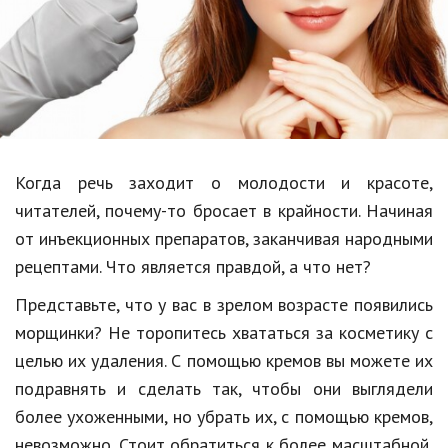
Образование
В мире
Культура
Авто, мото
Спорт
Когда речь заходит о молодости и красоте,
читателей, почему-то бросает в крайности. Начиная
Знаменитости
от инъекционных препаратов, заканчивая народными
Статьи
рецептами. Что является правдой, а что нет?
Представьте, что у вас в зрелом возрасте появились
Обзоры
морщинки? Не торопитесь хвататься за косметику с
целью их удаления. С помощью кремов вы можете их
Рецепты
подравнять и сделать так, чтобы они выглядели
Красота и здоровье
более ухоженными, но убрать их, с помощью кремов,
невозможно. Стоит обратиться к более масштабной,