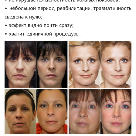
• небольшой период реабилитации, травматичность
Природа
сведена к нулю;
Образование
• эффект видно почти сразу;
Наука и технологии
• хватит единичной процедуры.