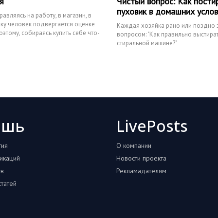
я
Чистый вопрос: Как пости
пуховик в домашних усло
авляясь на работу, в магазин, в
улку человек подвергается оценке
Каждая хозяйка рано или поздно 
этому, собираясь купить себе что-
вопросом: "Как правильно выстират
стиральной машине?"
ошь
LivePosts
тия
О компании
икаций
Новости проекта
тв
Рекламадателям
татей