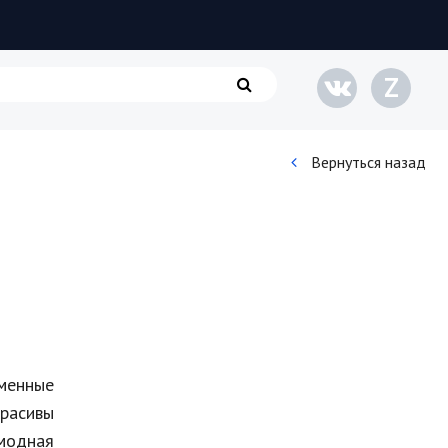
Z
Вернуться назад
Кинематограф
Домашние животные
Семья и дети
Путешествия
менные
Строительство
красивы
Культура и общество
 модная