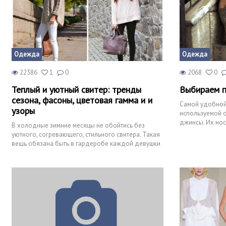
Одежда
Одежда
22386
1
0
2068
0
Теплый и уютный свитер: тренды
Выбираем 
сезона, фасоны, цветовая гамма и и
Самой удобной
узоры
используемой 
джинсы. Их нос
В холодные зимние месяцы не обойтись без
Джинсовые шта
уютного, согревающего, стильного свитера. Такая
вещь обязана быть в гардеробе каждой девушки
— без нее невозмо