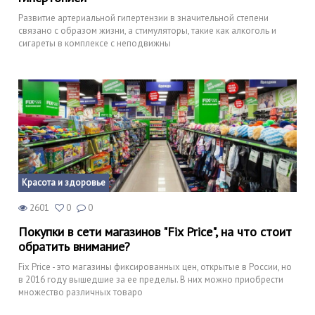
Развитие артериальной гипертензии в значительной степени
связано с образом жизни, а стимуляторы, такие как алкоголь и
сигареты в комплексе с неподвижны
Красота и здоровье
2601
0
0
Покупки в сети магазинов "Fix Price", на что стоит
обратить внимание?
Fix Price - это магазины фиксированных цен, открытые в России, но
в 2016 году вышедшие за ее пределы. В них можно приобрести
множество различных товаро