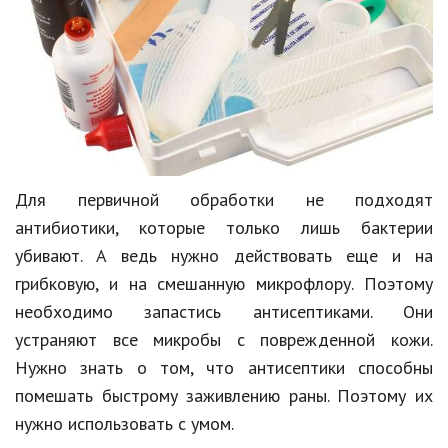
Hi-Tech. Интернет
Авто, мото
Дом и сад
Недвижимость
Спорт и фитнес
Для первичной обработки не подходят
Психология и отношения
антибиотики, которые только лишь бактерии
Творчество и рукоделие
убивают. А ведь нужно действовать еще и на
грибковую, и на смешанную микрофлору. Поэтому
Разное
необходимо запастись антисептиками. Они
Работа и бизнес
устраняют все микробы с поврежденной кожи.
Животные
Нужно знать о том, что антисептики способны
помешать быстрому заживлению раны. Поэтому их
Еда и напитки
нужно использовать с умом.
Праздники и подарки