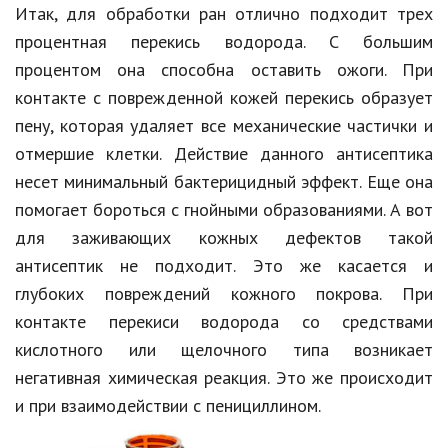
Итак, для обработки ран отлично подходит трех
Кинематограф
процентная перекись водорода. С большим
процентом она способна оставить ожоги. При
Домашние животные
контакте с поврежденной кожей перекись образует
Семья и дети
пену, которая удаляет все механические частички и
отмершие клетки. Действие данного антисептика
Путешествия
несет минимальный бактерицидный эффект. Еще она
Строительство
помогает бороться с гнойными образованиями. А вот
Культура и общество
для заживающих кожных дефектов такой
антисептик не подходит. Это же касается и
Мода и стиль
глубоких повреждений кожного покрова. При
Бизнес
контакте перекиси водорода со средствами
кислотного или щелочного типа возникает
Хобби и развлечения
негативная химическая реакция. Это же происходит
Финансы
и при взаимодействии с пенициллином.
Юриспруденция