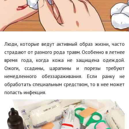
Образование
В мире
Культура
Авто, мото
Люди, которые ведут активный образ жизни, часто
Спорт
страдают от разного рода травм. Особенно в летнее
время года, когда кожа не защищена одеждой.
Знаменитости
Ожоги, ссадины, царапины и порезы требуют
Статьи
немедленного обеззараживания. Если ранку не
обработать специальным средством, то в нее может
попасть инфекция.
Обзоры
Рецепты
Красота и здоровье