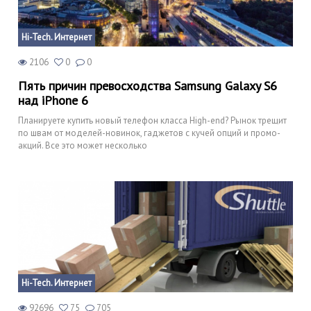
Hi-Tech. Интернет
2106
0
0
Пять причин превосходства Samsung Galaxy S6
над iPhone 6
Планируете купить новый телефон класса High-end? Рынок трещит
по швам от моделей-новинок, гаджетов с кучей опций и промо-
акций. Все это может несколько
Hi-Tech. Интернет
92696
75
705