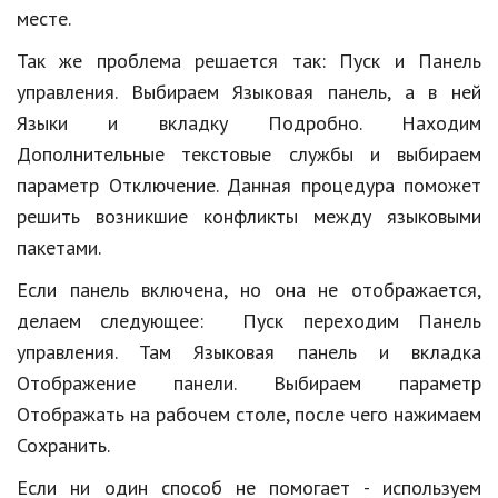
месте.
Кинематограф
Так же проблема решается так: Пуск и Панель
Домашние животные
управления. Выбираем Языковая панель, а в ней
Языки и вкладку Подробно. Находим
Семья и дети
Дополнительные текстовые службы и выбираем
Путешествия
параметр Отключение. Данная процедура поможет
решить возникшие конфликты между языковыми
Строительство
пакетами.
Культура и общество
Если панель включена, но она не отображается,
Мода и стиль
делаем следующее: Пуск переходим Панель
Бизнес
управления. Там Языковая панель и вкладка
Отображение панели. Выбираем параметр
Хобби и развлечения
Отображать на рабочем столе, после чего нажимаем
Финансы
Сохранить.
Юриспруденция
Если ни один способ не помогает - используем