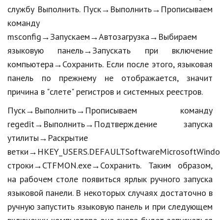
службу Выполнить. Пуск→Выполнить→Прописываем
Природа
команду
Образование
msconfig→Запускаем→Автозагрузка→Выбираем
языковую панель→Запускать при включение
Наука и технологии
компьютера→Сохранить. Если после этого, языковая
панель по прежнему не отображается, значит
причина в "слете" регистров и системных реестров.
Пуск→Выполнить→Прописываем команду
regedit→Выполнить→Подтверждение запуска
утилиты→Раскрытие
ветки→HKEY_USERS.DEFAULTSoftwareMicrosoftWind
строки→CTFMON.exe→Сохранить. Таким образом,
на рабочем столе появиться ярлык ручного запуска
языковой панели. В некоторых случаях достаточно в
ручную запустить языковую панель и при следующем