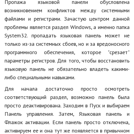
Hi-Tech. Интернет
Пропажа языковой панели обусловлена
возникновением конфликтов между системными
Авто, мото
файлами и регистрами. Зачастую центром данной
Дом и сад
проблемы является раздел Windows, а именно папка
System32. пропадать языковая панель может не
Недвижимость
только из-за системных сбоев, но и за вредоносного
Спорт и фитнес
программного обеспечения, которое "срезает"
параметры регистров. Для того, чтобы восстановить
Психология и отношения
языковую панель не обязательно владеть какими-
Творчество и рукоделие
либо специальными навыками.
Разное
Для начала достаточно просто осмотреть
Работа и бизнес
соответствующий раздел, возможно панель была
просто деактивирована. Заходим в Пуск и выбираем
Животные
Панель управления. Затем, Языковая панель и
Еда и напитки
Флажок активации. Если панель просто отключена,
активируем ее и она тут же появляется в привычном
Праздники и подарки