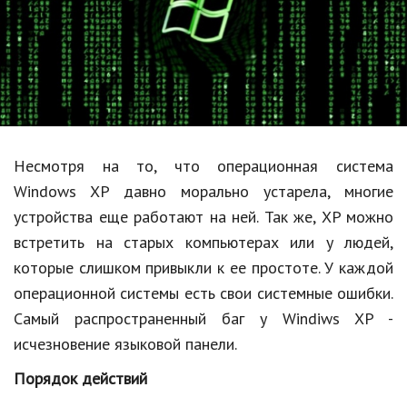
Образование
В мире
Культура
Авто, мото
Спорт
Несмотря на то, что операционная система
Windows XP давно морально устарела, многие
Знаменитости
устройства еще работают на ней. Так же, XP можно
Статьи
встретить на старых компьютерах или у людей,
которые слишком привыкли к ее простоте. У каждой
операционной системы есть свои системные ошибки.
Обзоры
Самый распространенный баг у Windiws XP -
Рецепты
исчезновение языковой панели.
Красота и здоровье
Порядок действий