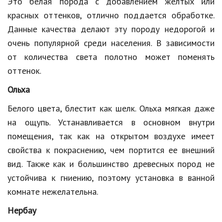
Это белая порода с добавлением желтых или
Природа
красных оттенков, отлично поддается обработке.
Данные качества делают эту породу недорогой и
Образование
очень популярной среди населения. В зависимости
Наука и технологии
от количества света полотно может поменять
оттенок.
Ольха
Белого цвета, блестит как шелк. Ольха мягкая даже
на ощупь. Устанавливается в основном внутри
помещения, так как на открытом воздухе имеет
свойства к покраснению, чем портится ее внешний
вид. Также как и большинство древесных пород не
устойчива к гниению, поэтому установка в ванной
комнате нежелательна.
Нербау