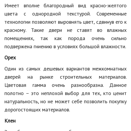
Имеет вполне благородный вид красно-желтого
Кинематограф
цвета с однородной текстурой. Современные
технологии позволяют выровнять цвет, сдвинув его к
Домашние животные
красному. Такие двери не ставят во влажных
Семья и дети
помещениях, так как порода очень сильно
Путешествия
подвержена гниению в условиях большой влажности.
Строительство
Орех
Один из самых дешевых вариантов межкомнатных
Культура и общество
дверей на рынке строительных материалов.
Мода и стиль
Цветовая гамма очень разнообразна. Данное
Бизнес
полотно – это неплохой выбор для тех, кто ценит
натуральность, но не может себе позволить покупку
Хобби и развлечения
дорогостоящих материалов.
Финансы
Клен
Юриспруденция