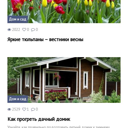
Дом и сад
2022
0
0
Яркие тюльпаны – вестники весны
Дом и сад
2529
1
0
Как прогреть дачный домик
Узнайте, как правильно подготовить летний домик к зимнему