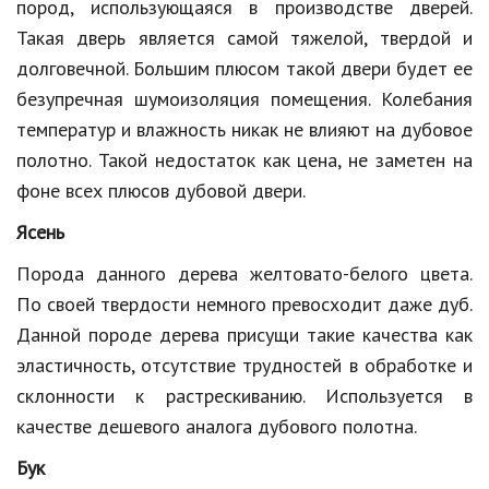
Hi-Tech. Интернет
пород, использующаяся в производстве дверей.
Такая дверь является самой тяжелой, твердой и
Авто, мото
долговечной. Большим плюсом такой двери будет ее
Дом и сад
безупречная шумоизоляция помещения. Колебания
температур и влажность никак не влияют на дубовое
Недвижимость
полотно. Такой недостаток как цена, не заметен на
Спорт и фитнес
фоне всех плюсов дубовой двери.
Психология и отношения
Ясень
Творчество и рукоделие
Порода данного дерева желтовато-белого цвета.
По своей твердости немного превосходит даже дуб.
Разное
Данной породе дерева присущи такие качества как
Работа и бизнес
эластичность, отсутствие трудностей в обработке и
склонности к растрескиванию. Используется в
Животные
качестве дешевого аналога дубового полотна.
Еда и напитки
Бук
Праздники и подарки