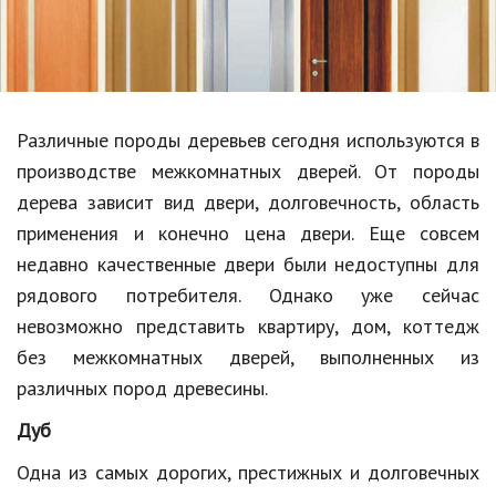
Образование
В мире
Культура
Различные породы деревьев сегодня используются в
Авто, мото
производстве межкомнатных дверей. От породы
Спорт
дерева зависит вид двери, долговечность, область
применения и конечно цена двери. Еще совсем
Знаменитости
недавно качественные двери были недоступны для
Статьи
рядового потребителя. Однако уже сейчас
невозможно представить квартиру, дом, коттедж
без межкомнатных дверей, выполненных из
Обзоры
различных пород древесины.
Рецепты
Дуб
Красота и здоровье
Одна из самых дорогих, престижных и долговечных