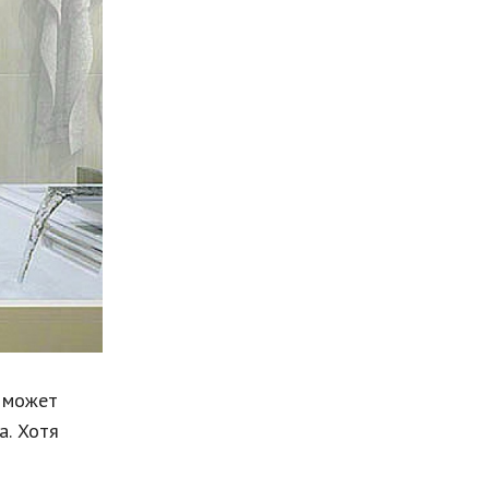
Мода и стиль
Бизнес
Хобби и развлечения
Финансы
Юриспруденция
Природа
Образование
Наука и технологии
 может
а. Хотя