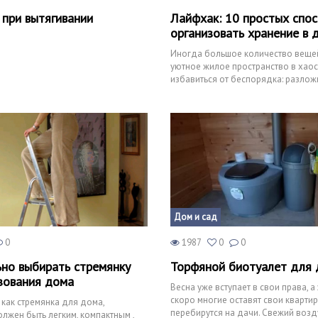
 при вытягивании
Лайфхак: 10 простых спо
организовать хранение в 
Иногда большое количество веще
уютное жилое пространство в хаос
избавиться от беспорядка: разлож
одежду, книги, игруш
Дом и сад
0
1987
0
0
ьно выбирать стремянку
Торфяной биотуалет для 
зования дома
Весна уже вступает в свои права, а 
скоро многие оставят свои кварти
 как стремянка для дома,
перебирутся на дачи. Свежий возду
лжен быть легким, компактным ,