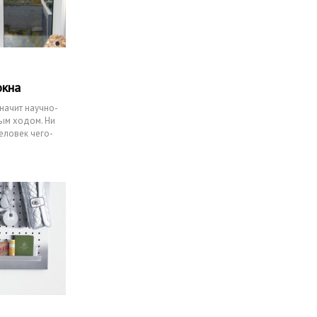
окна
значит научно-
ым ходом. Ни
еловек чего-