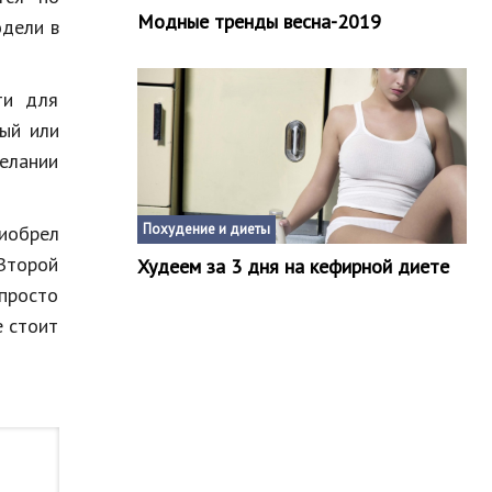
Модные тренды весна-2019
одели в
ти для
ый или
желании
Похудение и диеты
иобрел
 Второй
Худеем за 3 дня на кефирной диете
 просто
е стоит