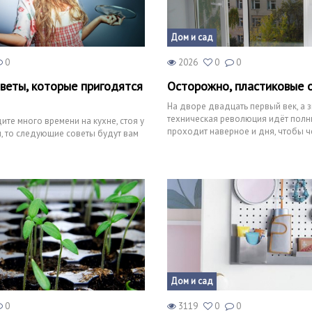
Дом и сад
0
2026
0
0
веты, которые пригодятся
Осторожно, пластиковые 
На дворе двадцать первый век, а 
техническая революция идёт полн
ите много времени на кухне, стоя у
проходит наверное и дня, чтобы ч
, то следующие советы будут вам
нибудь ни изобрел
Дом и сад
0
3119
0
0