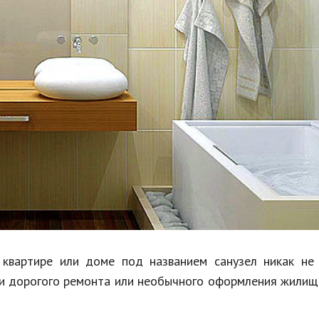
Недвижимость
Спорт и фитнес
Психология и отношения
Творчество и рукоделие
Разное
Работа и бизнес
Животные
Еда и напитки
Праздники и подарки
 квартире или доме под названием санузел никак не
 и дорогого ремонта или необычного оформления жилищ