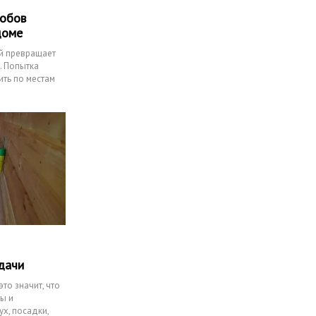
собов
доме
й превращает
. Попытка
ить по местам
дачи
это значит, что
ры и
х, посадки,