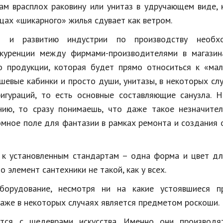
ам врасплох раковину или унитаз в удручающем виде, 
цах «шикарного» жилья сдувает как ветром.
ет и развитию индустрии по производству необх
нкуренции между фирмами-производителями в магазин
 продукции, которая будет прямо относиться к «мал
ушевые кабинки и просто души, унитазы, в некоторых сл
игураций, то есть основные составляющие санузла. Н
нию, то сразу понимаешь, что даже такое незначител
омное поле для фантазии в рамках ремонта и создания
и к установленным стандартам – одна форма и цвет дл
 элемент сантехники не такой, как у всех.
борудование, несмотря ни на какие устоявшиеся пр
даже в некоторых случаях является предметом роскоши.
ются с шедеврами искусства. Именно они производя