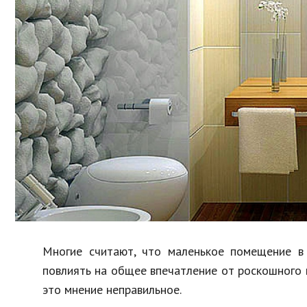
Образование
В мире
Культура
Авто, мото
Спорт
Знаменитости
Многие считают, что маленькое помещение в
повлиять на общее впечатление от роскошного
это мнение неправильное.