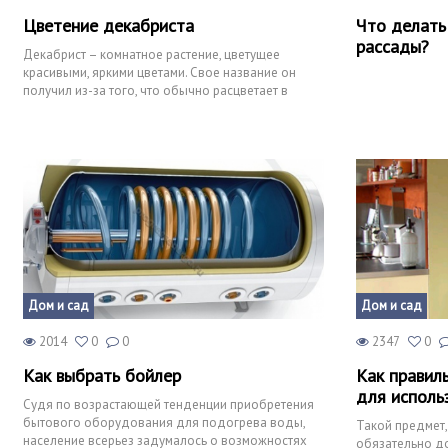
Цветение декабриста
Что делать
рассады?
Декабрист – комнатное растение, цветущее
красивыми, яркими цветами. Свое название он
получил из-за того, что обычно расцветает в
декабре или ближе к Ро
Дом и сад
Дом и сад
2014
0
0
2347
0
Как выбрать бойлер
Как правил
для исполь
Судя по возрастающей тенденции приобретения
бытового оборудования для подогрева воды,
Такой предмет,
население всерьез задумалось о возможностях
обязательно до