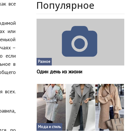
Популярное
как все
одимой
ах или
енькой
учаях –
о если
Разное
ьное в
Один день из жизни
 общего
я всех.
авила,
Мода и стиль
тся по