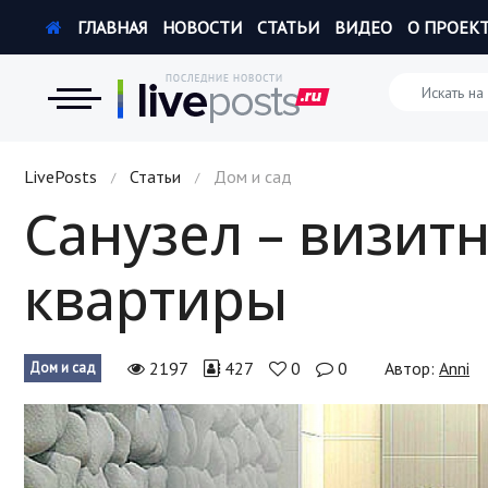
ГЛАВНАЯ
НОВОСТИ
СТАТЬИ
ВИДЕО
О ПРОЕК
Новости
LivePosts
Статьи
Дом и сад
/
/
Санузел – визит
Экономика
квартиры
Происшествия
Hi-Tech. Интернет
2197
427
0
0
Автор:
Anni
Дом и сад
Россия
Наука и техника
Политика