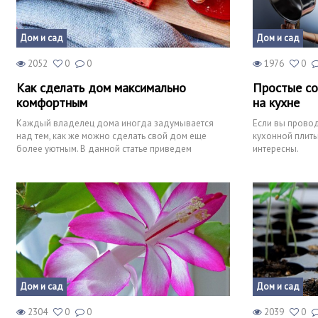
Дом и сад
Дом и сад
2052
0
0
1976
0
Как сделать дом максимально
Простые со
комфортным
на кухне
Каждый владелец дома иногда задумывается
Если вы провод
над тем, как же можно сделать свой дом еще
кухонной плиты
более уютным. В данной статье приведем
интересны.
несколько примеров, как это
Дом и сад
Дом и сад
2304
0
0
2039
0