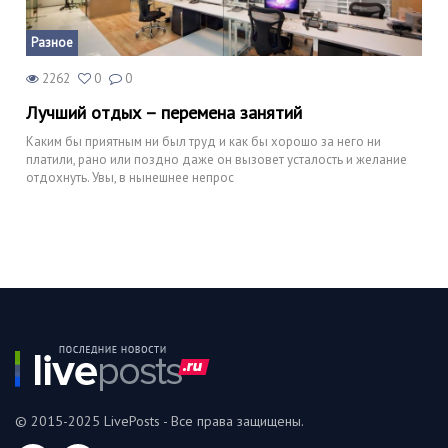
Разное
2262
0
0
Лучший отдых – перемена занятий
Каким бы приятным ни был труд и как бы хорошо за него ни
платили, рано или поздно даже он вызовет усталость и желание
отдохнуть. Увы, в нынешнее непрос
© 2015-2025 LivePosts - Все права защищены.