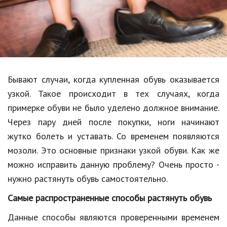
Образование
В мире
Культура
Авто, мото
Бывают случаи, когда купленная обувь оказывается
Спорт
узкой. Такое происходит в тех случаях, когда
примерке обуви не было уделено должное внимание.
Знаменитости
Через пару дней после покупки, ноги начинают
Статьи
жутко болеть и уставать. Со временем появляются
мозоли. Это основные признаки узкой обуви. Как же
можно исправить данную проблему? Очень просто -
Обзоры
нужно растянуть обувь самостоятельно.
Рецепты
Самые распространенные способы растянуть обувь
Красота и здоровье
Данные способы являются проверенными временем