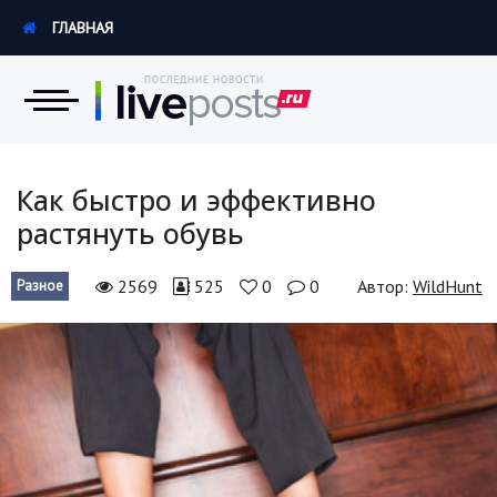
ГЛАВНАЯ
Новости
Как быстро и эффективно
растянуть обувь
Экономика
2569
525
0
0
Автор:
WildHunt
Разное
Происшествия
Hi-Tech. Интернет
Россия
Наука и техника
Политика