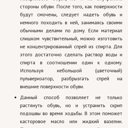
стороны обуви. После того, как поверхности
Кинематограф
будут смочены, следует надеть обувь и
Домашние животные
немного походить в ней, занимаясь своими
обычными делами по дому. Если материал
Семья и дети
слишком чувствительный, можно изготовить
Путешествия
не концентрированный спрей из спирта. Для
этого достаточно сделать раствор воды и
Строительство
спирта в соотношении один к одному.
Культура и общество
Используя небольшой (цветочный)
пульверизатор, разбрызгать спрей на
Мода и стиль
внешние поверхности обуви.
Бизнес
Данный способ позволяет не только
Хобби и развлечения
растянуть обувь, но и устранить скрип
Финансы
подошвы во время ходьбы. В этом поможет
касторовое масло или жидкий вазелин.
Юриспруденция