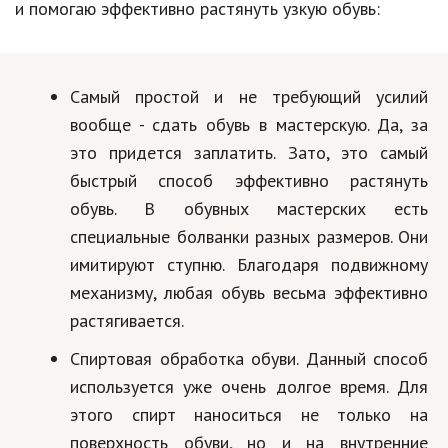
Hi-Tech. Интернет
и помогаю эффективно растянуть узкую обувь:
Авто, мото
Дом и сад
Самый простой и не требующий усилий
Недвижимость
вообще - сдать обувь в мастерскую. Да, за
это придется заплатить. Зато, это самый
Спорт и фитнес
быстрый способ эффективно растянуть
Психология и отношения
обувь. В обувных мастерских есть
специальные болванки разных размеров. Они
Творчество и рукоделие
имитируют ступню. Благодаря подвижному
Разное
механизму, любая обувь весьма эффективно
растягивается.
Работа и бизнес
Спиртовая обработка обуви. Данный способ
Животные
используется уже очень долгое время. Для
Еда и напитки
этого спирт наноситься не только на
поверхность обуви, но и на внутренние
Праздники и подарки