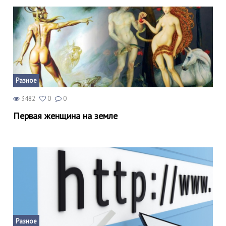
Разное
3482
0
0
Первая женщина на земле
Разное