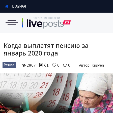
ГЛАВНАЯ
Новости
Когда выплатят пенсию за
январь 2020 года
Экономика
2807
61
0
0
Автор:
Krisven
Разное
Происшествия
Hi-Tech. Интернет
Россия
Наука и техника
Политика