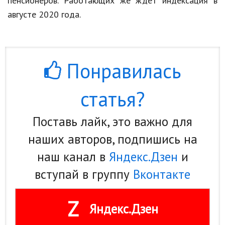
пенсионеров. Работающих же ждет индексация в
августе 2020 года.
Кинематограф
Домашние животные
Семья и дети
Понравилась
Путешествия
статья?
Строительство
Культура и общество
Поставь лайк, это важно для
наших авторов, подпишись на
Мода и стиль
наш канал в
Яндекс.Дзен
и
Бизнес
вступай в группу
Вконтакте
Хобби и развлечения
Финансы
Z
Яндекс.Дзен
Юриспруденция