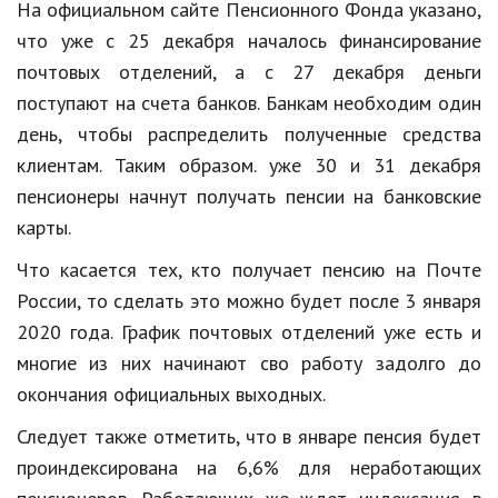
Hi-Tech. Интернет
На официальном сайте Пенсионного Фонда указано,
что уже с 25 декабря началось финансирование
Авто, мото
почтовых отделений, а с 27 декабря деньги
Дом и сад
поступают на счета банков. Банкам необходим один
день, чтобы распределить полученные средства
Недвижимость
клиентам. Таким образом. уже 30 и 31 декабря
Спорт и фитнес
пенсионеры начнут получать пенсии на банковские
Психология и отношения
карты.
Что касается тех, кто получает пенсию на Почте
Творчество и рукоделие
России, то сделать это можно будет после 3 января
Разное
2020 года. График почтовых отделений уже есть и
Работа и бизнес
многие из них начинают сво работу задолго до
окончания официальных выходных.
Животные
Следует также отметить, что в январе пенсия будет
Еда и напитки
проиндексирована на 6,6% для неработающих
Праздники и подарки