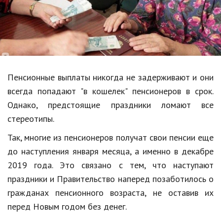
Образование
В мире
Культура
Авто, мото
Пенсионные выплаты никогда не задерживают и они
Спорт
всегда попадают "в кошелек" пенсионеров в срок.
Однако, предстоящие праздники ломают все
Знаменитости
стереотипы.
Статьи
Так, многие из пенсионеров получат свои пенсии еще
до наступления января месяца, а именно в декабре
Обзоры
2019 года. Это связано с тем, что наступают
праздники и Правительство наперед позаботилось о
Рецепты
гражданах пенсионного возраста, не оставив их
Красота и здоровье
перед Новым годом без денег.