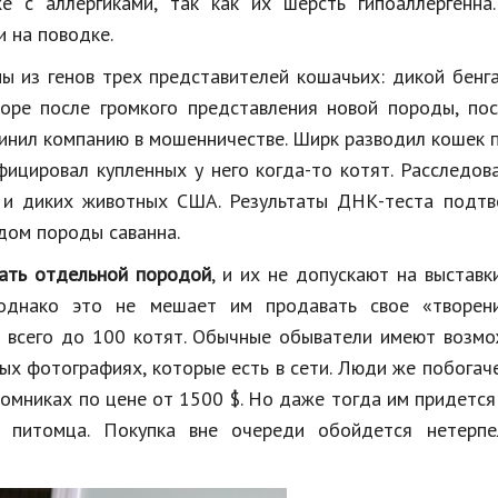
 с аллергиками, так как их шерсть гипоаллергенна.
 на поводке.
ы из генов трех представителей кошачьих: дикой бенг
оре после громкого представления новой породы, пос
винил компанию в мошенничестве. Ширк разводил кошек
ицировал купленных у него когда-то котят. Расследов
 и диких животных США. Результаты ДНК-теста подтв
дом породы саванна.
нать отдельной породой
, и их не допускают на выставк
однако это не мешает им продавать свое «творен
о всего до 100 котят. Обычные обыватели имеют возм
ых фотографиях, которые есть в сети. Люди же побогач
омниках по цене от 1500 $. Но даже тогда им придетс
о питомца. Покупка вне очереди обойдется нетерпе