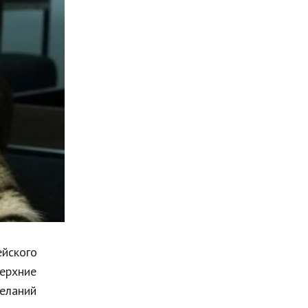
Мода и стиль
Бизнес
Хобби и развлечения
Финансы
Юриспруденция
Природа
Образование
Наука и технологии
йского
ерхние
еланий