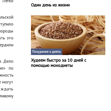
 Легко
Один день из жизни
альской
тупило
 породы
ать это
ердили
Похудение и диеты
Худеем быстро за 10 дней с
и. Дело
помощью монодиеты
ие» по
ожность
е могут
я ждать
ливому