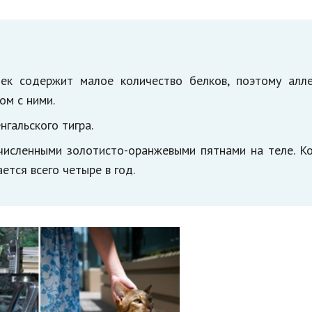
к содержит малое количество белков, поэтому алле
ом с ними.
гальского тигра.
исленными золотисто-оранжевыми пятнами на теле. Ко
ется всего четыре в год.