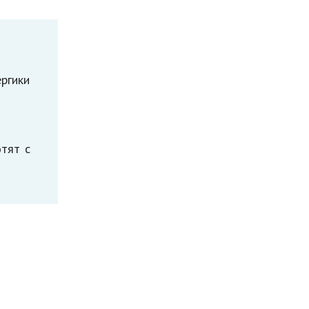
ргики
тят с