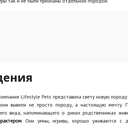
ры так и не были признаны отдельной породой.
дения
омпания Lifestyle Pets представила свету новую породу
 они вывели не просто породу, а настоящую мечту. 
его вида, напоминающего о диких родственниках живо
рактером
. Они умны, игривы, хорошо уживаются с д