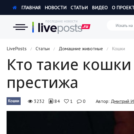
ГЛАВНАЯ
НОВОСТИ
СТАТЬИ
ВИДЕО
О ПРОЕК
Новости
LivePosts
Статьи
Домашние животные
Кошки
/
/
/
Кто такие кошки
Экономика
престижа
Происшествия
Hi-Tech. Интернет
3232
84
1
0
Автор:
Дмитрий И
Кошки
Россия
Наука и техника
Политика