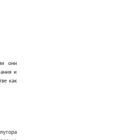
ми они
ания и
тве как
олутора