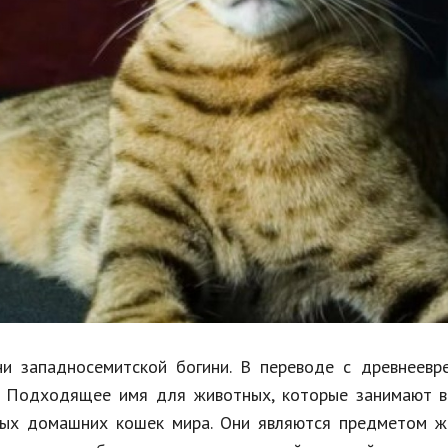
Недвижимость
Спорт и фитнес
Психология и отношения
Творчество и рукоделие
Разное
Работа и бизнес
Животные
Еда и напитки
Праздники и подарки
и западносемитской богини. В переводе с древнеевре
. Подходящее имя для животных, которые занимают в
ных домашних кошек мира. Они являются предметом ж