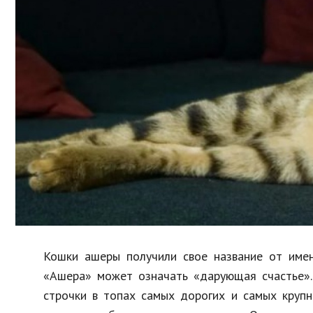
Образование
В мире
Культура
Авто, мото
Спорт
Знаменитости
Кошки ашеры получили свое название от имен
«Ашера» может означать «дарующая счастье»
строчки в топах самых дорогих и самых круп