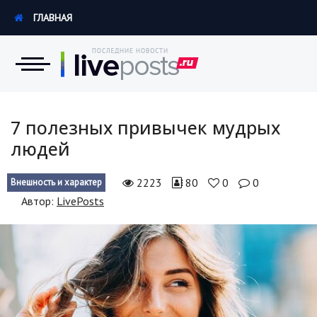
ГЛАВНАЯ
Новости
7 полезных привычек мудрых
людей
Экономика
2223
80
0
0
Внешность и характер
Происшествия
Автор:
LivePosts
Hi-Tech. Интернет
Россия
Наука и техника
Политика