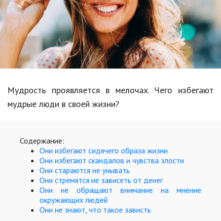
Образование
В мире
Культура
Авто, мото
Спорт
Мудрость проявляется в мелочах. Чего избегают
мудрые люди в своей жизни?
Знаменитости
Статьи
Содержание:
Они избегают сидячего образа жизни
Они избегают скандалов и чувства злости
Обзоры
Они стараются не унывать
Они стремятся не зависеть от денег
Рецепты
Они не обращают внимание на мнение
окружающих людей
Красота и здоровье
Они не знают, что такое зависть