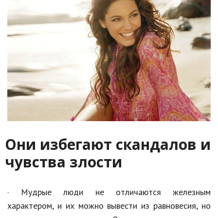
Кинематограф
Домашние животные
Семья и дети
Путешествия
Строительство
Культура и общество
Мода и стиль
Они избегают скандалов и
Бизнес
чувства злости
Хобби и развлечения
· Мудрые люди не отличаются железным
Финансы
характером, и их можно вывести из равновесия, но
Юриспруденция