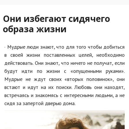
Hi-Tech. Интернет
Авто, мото
Они избегают сидячего
Дом и сад
образа жизни
Недвижимость
· Мудрые люди знают, что для того чтобы добиться
Спорт и фитнес
в своей жизни поставленных целей, необходимо
Психология и отношения
действовать. Они знают, что ничего не получат, если
Творчество и рукоделие
будут идти по жизни с «опущенными руками».
Мудрые не ждут своих «вторых половинок», они
Разное
встают и идут на их поиски. Любовь они находят,
Работа и бизнес
встречаясь и знакомясь с интересными людьми, а не
сидя за запертой дверью дома.
Животные
Еда и напитки
Праздники и подарки