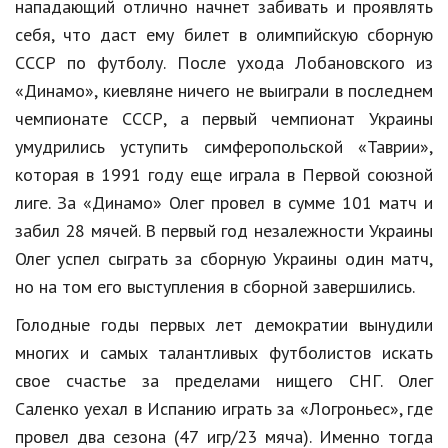
нападающий отлично начнет забивать и проявлять
себя, что даст ему билет в олимпийскую сборную
Кинематограф
СССР по футболу. После ухода Лобановского из
Домашние животные
«Динамо», киевляне ничего не выиграли в последнем
Семья и дети
чемпионате СССР, а первый чемпионат Украины
умудрились уступить симферопольской «Таврии»,
Путешествия
которая в 1991 году еще играла в Первой союзной
Строительство
лиге. За «Динамо» Олег провел в сумме 101 матч и
забил 28 мячей. В первый год незалежности Украины
Культура и общество
Олег успел сыграть за сборную Украины один матч,
Мода и стиль
но на том его выступления в сборной завершились.
Бизнес
Голодные годы первых лет демократии вынудили
многих и самых талантливых футболистов искать
Хобби и развлечения
свое счастье за пределами нищего СНГ. Олег
Финансы
Саленко уехал в Испанию играть за «Логроньес», где
Юриспруденция
провел два сезона (47 игр/23 мяча). Именно тогда