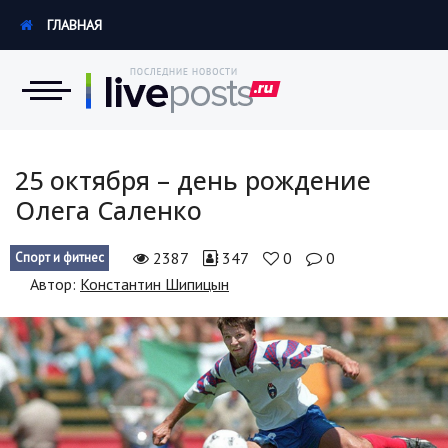
ГЛАВНАЯ
Новости
25 октября – день рождение
Олега Саленко
Экономика
2387
347
0
0
Спорт и фитнес
Происшествия
Автор:
Константин Шипицын
Hi-Tech. Интернет
Россия
Наука и техника
Политика