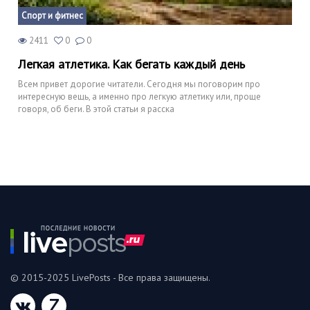
Спорт и фитнес
2411
0
0
Легкая атлетика. Как бегать каждый день
Всем привет дорогие читатели. Сегодня мы поговорим про
интересную вещь, а именно про легкую атлетику или, проще
говоря, об беги. В этой статьи я расска
© 2015-2025 LivePosts - Все права защищены.
Z