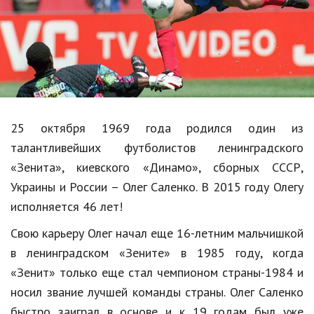
Образование
В мире
Культура
Авто, мото
Спорт
25 октября 1969 года родился один из
талантливейших футболистов ленинградского
Знаменитости
«Зенита», киевского «Динамо», сборных СССР,
Статьи
Украины и России – Олег Саленко. В 2015 году Олегу
исполняется 46 лет!
Обзоры
Свою карьеру Олег начал еще 16-летним мальчишкой
в ленинградском «Зените» в 1985 году, когда
Рецепты
«Зенит» только еще стал чемпионом страны-1984 и
Красота и здоровье
носил звание лучшей команды страны. Олег Саленко
быстро заиграл в основе и к 19 годам был уже