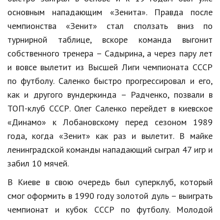
Hi-Tech. Интернет
основным нападающим «Зенита». Правда после
Авто, мото
чемпионства «Зенит» стал сползать вниз по
турнирной таблице, вскоре команда выгонит
Дом и сад
собственного тренера – Садырина, а через пару лет
Недвижимость
и вовсе вылетит из Высшей Лиги чемпионата СССР
Спорт и фитнес
по футболу. Саленко быстро прогрессировал и его,
как и другого вундеркинда – Радченко, позвали в
Психология и отношения
ТОП-клуб СССР. Олег Саленко перейдет в киевское
Творчество и рукоделие
«Динамо» к Лобановскому перед сезоном 1989
года, когда «Зенит» как раз и вылетит. В майке
Разное
ленинградской команды нападающий сыграл 47 игр и
Работа и бизнес
забил 10 мячей.
Животные
В Киеве в свою очередь был суперклуб, который
смог оформить в 1990 году золотой дуль – выиграть
Еда и напитки
чемпионат и кубок СССР по футболу. Молодой
Праздники и подарки