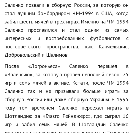
Саленко позвали в сборную России, за которую он
Природа
стал лучшим бомбардиром ЧМ-1994 в США, когда
Образование
забил шесть мячей в трех играх. Именно на ЧМ-1994
Саленко прославился и стал одним из самых
Наука и технологии
интересных и востребованных футболистов с
постсоветского пространства, как Канчельскис,
Добровольский и Шалимов.
После «Логроньеса» Саленко перешел в
«Валенсию», за которую провел неполный сезон: 25
игр и семь мячей в активе. Кстати, после ЧМ-1994
Саленко так и не призывали больше играть за
сборную России или даже сборную Украины. В 1995
году тем временем Саленко переехал играть в
Шотландию за «Глазго Рейнджерс», где сыграл 16
игр и забил семь мячей. В Шотландии Саленко
многое не устраивало, и он уехал играть в Турцию в