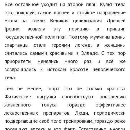
Всё остальное уходит на второй план. Культ тела
Природа
это, пожалуй, самое давнее и стойкое направление
Образование
моды на земле. Великая цивилизация Древней
Греции возвела эту позицию в принцип
Наука и технологии
государственной политики. Поэтому мужчины-воины
спартанцы стали героями легенд, а женщины
считались самыми красивыми в Элладе. С тех пор
приоритеты менялись много раз и всё же
возвращались к истокам красоте человеческого
тела.
Тем не менее, спорт это не только красота.
Физические нагрузки способствуют повышению
жизненного тонуса гораздо эффективнее
лекарственных препаратов. Люди, периодически
подвергающие своё тело тренировкам, гораздо реже
посещают аптеки и это факт. Естественно, иногда