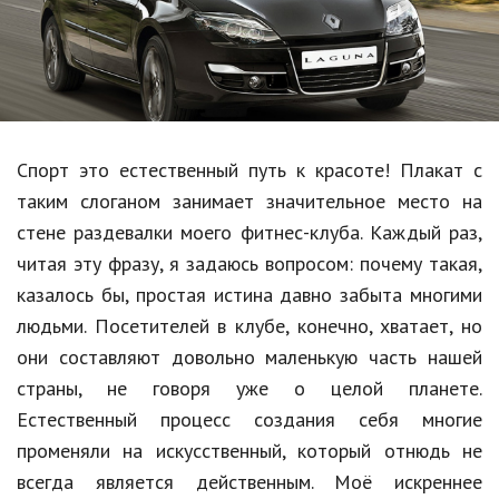
Образование
В мире
Культура
Авто, мото
Спорт это естественный путь к красоте! Плакат с
Спорт
таким слоганом занимает значительное место на
стене раздевалки моего фитнес-клуба. Каждый раз,
Знаменитости
читая эту фразу, я задаюсь вопросом: почему такая,
Статьи
казалось бы, простая истина давно забыта многими
людьми. Посетителей в клубе, конечно, хватает, но
они составляют довольно маленькую часть нашей
Обзоры
страны, не говоря уже о целой планете.
Рецепты
Естественный процесс создания себя многие
променяли на искусственный, который отнюдь не
Красота и здоровье
всегда является действенным. Моё искреннее