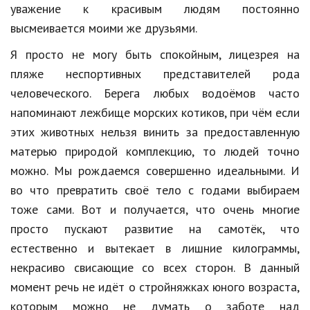
Hi-Tech. Интернет
уважение к красивым людям постоянно
высмеивается моими же друзьями.
Авто, мото
Я просто не могу быть спокойным, лицезрея на
Дом и сад
пляже неспортивных представителей рода
Недвижимость
человеческого. Берега любых водоёмов часто
напоминают лежбище морских котиков, при чём если
Спорт и фитнес
этих животных нельзя винить за предоставленную
Психология и отношения
матерью природой комплекцию, то людей точно
Творчество и рукоделие
можно. Мы рождаемся совершенно идеальными. И
во что превратить своё тело с годами выбираем
Разное
тоже сами. Вот и получается, что очень многие
Работа и бизнес
просто пускают развитие на самотёк, что
естественно и вытекает в лишние килограммы,
Животные
некрасиво свисающие со всех сторон. В данный
Еда и напитки
момент речь не идёт о стройняжках юного возраста,
которым можно не думать о заботе над
Праздники и подарки