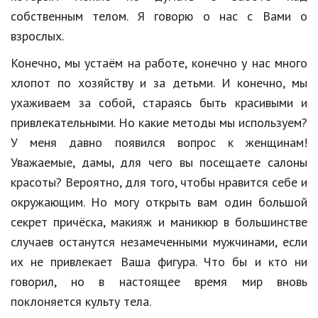
собственным телом. Я говорю о нас с Вами о
Кинематограф
взрослых.
Домашние животные
Конечно, мы устаём на работе, конечно у нас много
Семья и дети
хлопот по хозяйству и за детьми. И конечно, мы
ухаживаем за собой, стараясь быть красивыми и
Путешествия
привлекательными. Но какие методы мы используем?
Строительство
У меня давно появился вопрос к женщинам!
Уважаемые, дамы, для чего вы посещаете салоны
Культура и общество
красоты? Вероятно, для того, чтобы нравится себе и
Мода и стиль
окружающим. Но могу открыть вам один большой
секрет причёска, макияж и маникюр в большинстве
Бизнес
случаев останутся незамеченными мужчинами, если
Хобби и развлечения
их не привлекает Ваша фигура. Что бы и кто ни
Финансы
говорил, но в настоящее время мир вновь
поклоняется культу тела.
Юриспруденция