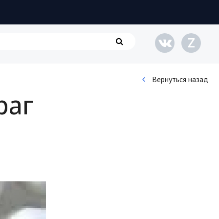
Z
Вернуться назад
раг
Кинематограф
Домашние животные
Семья и дети
Путешествия
Строительство
Культура и общество