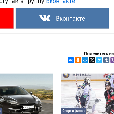
ступай в группу
Вконтакте
Вконтакте
Поделитесь ил
с
Спорт и фитнес