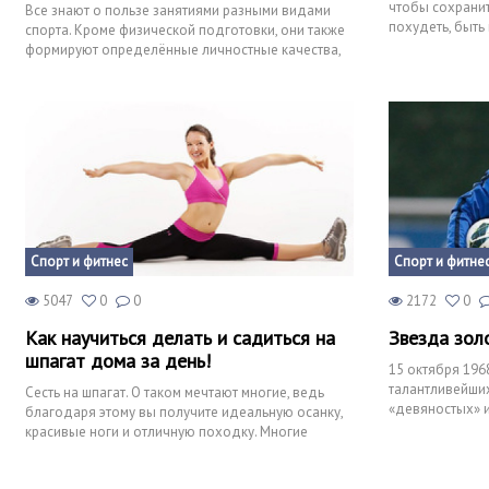
чтобы сохранит
Все знают о пользе занятиями разными видами
похудеть, быть
спорта. Кроме физической подготовки, они также
чтобы иметь з
формируют определённые личностные качества,
которые потом мо
Спорт и фитнес
Спорт и фитне
5047
0
0
2172
0
Как научиться делать и садиться на
Звезда зол
шпагат дома за день!
15 октября 196
талантливейши
Сесть на шпагат. О таком мечтают многие, ведь
«девяностых» и
благодаря этому вы получите идеальную осанку,
Дешам стал од
красивые ноги и отличную походку. Многие
задаются вопросом: