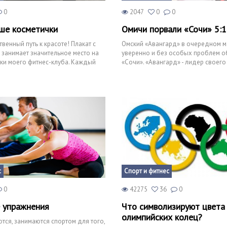
0
2047
0
0
ше косметички
Омичи порвали «Сочи» 5:1
твенный путь к красоте! Плакат с
Омский «Авангард» в очередном м
 занимает значительное место на
уверенно и без особых проблем о
ки моего фитнес-клуба. Каждый
«Сочи». «Авангард» - лидер своего
который не может играть п
с
Спорт и фитнес
0
42275
36
0
 упражнения
Что символизируют цвета
олимпийских колец?
ся, занимаются спортом для того,