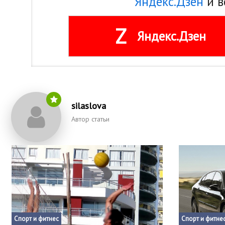
Яндекс.Дзен
и в
Z
Яндекс.Дзен
silaslova
Автор статьи
Спорт и фитнес
Спорт и фитне