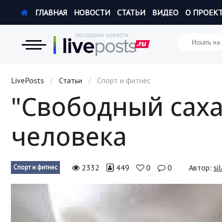
ГЛАВНАЯ
НОВОСТИ
СТАТЬИ
ВИДЕО
О ПРОЕК
Новости
LivePosts
Статьи
Спорт и фитнес
/
/
"Свободный саха
Экономика
человека
Происшествия
Hi-Tech. Интернет
2332
449
0
0
Автор:
si
Спорт и фитнес
Россия
Наука и техника
Политика