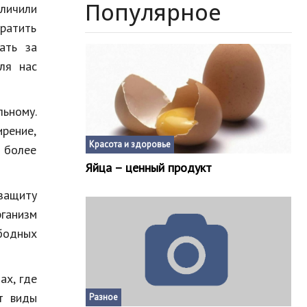
Популярное
еличили
кратить
ать за
ля нас
ьному.
ирение,
Красота и здоровье
а более
Яйца – ценный продукт
защиту
рганизм
бодных
ах, где
т виды
Разное