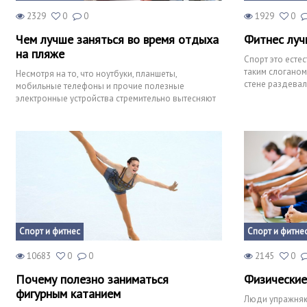
2329
0
0
1929
0
Чем лучше заняться во время отдыха
Фитнес луч
на пляже
Спорт это естес
таким слоганом
Несмотря на то, что ноутбуки, планшеты,
стене раздевал
мобильные телефоны и прочие полезные
раз, читая эт
электронные устройства стремительно вытесняют
из повседневного быта старую
Спорт и фитнес
Спорт и фитне
10683
0
0
2145
0
Почему полезно заниматься
Физические
фигурным катанием
Люди упражняют