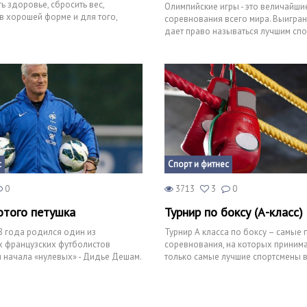
ь здоровье, сбросить вес,
Олимпийские игры - это величайши
 в хорошей форме и для того,
соревнования всего мира. Выигра
доровые
дает право называться лучшим сп
планеты. Это меж
с
Спорт и фитнес
0
3713
3
0
отого петушка
Турнир по боксу (А-класс)
8 года родился один из
Турнир А класса по боксу – самые
х французских футболистов
соревнования, на которых принима
 начала «нулевых» - Дидье Дешам.
только самые лучшие спортсмены 
ним из символов
спорта. Подать заяв