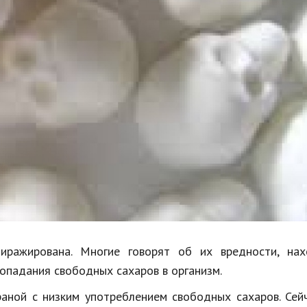
Недвижимость
Спорт и фитнес
Психология и отношения
Творчество и рукоделие
Разное
Работа и бизнес
Животные
Еда и напитки
Праздники и подарки
иражирована. Многие говорят об их вредности, нах
падания свободных сахаров в организм.
аной с низким употреблением свободных сахаров. Сей