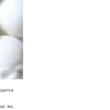
Мода и стиль
Бизнес
Хобби и развлечения
Финансы
Юриспруденция
Природа
Образование
Наука и технологии
одятся
час же,