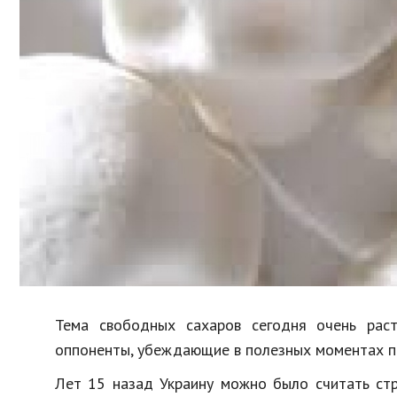
Образование
В мире
Культура
Авто, мото
Спорт
Знаменитости
Тема свободных сахаров сегодня очень раст
оппоненты, убеждающие в полезных моментах по
Лет 15 назад Украину можно было считать стр