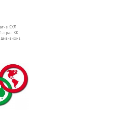
атче КХЛ
быграл ХК
 дивизиона,