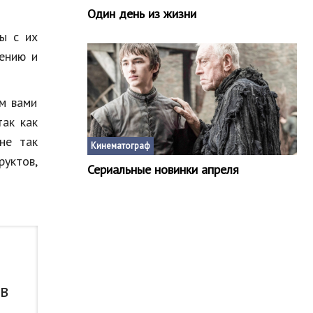
Один день из жизни
ы с их
рению и
ом вами
так как
не так
Кинематограф
руктов,
Сериальные новинки апреля
 в