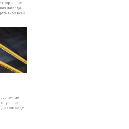
е спортивные
нная награда
ортсменом всей
 престижные
ют участие
в данном виде