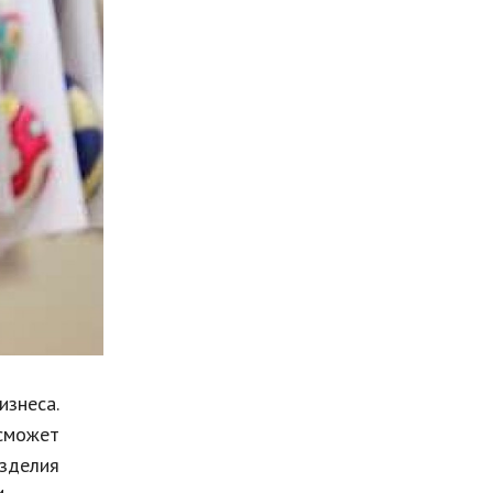
Мода и стиль
Бизнес
Хобби и развлечения
Финансы
Юриспруденция
Природа
Образование
Наука и технологии
изнеса.
 сможет
зделия