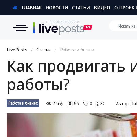
ГЛАВНАЯ
НОВОСТИ
СТАТЬИ
ВИДЕО
О ПРОЕК
Новости
LivePosts
Статьи
Работа и бизнес
/
/
Как продвигать 
Экономика
работы?
Происшествия
Hi-Tech. Интернет
2369
63
0
0
Автор:
Ta
Работа и бизнес
Россия
Наука и техника
Политика