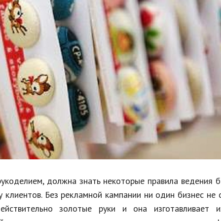
Недвижимость
Спорт и фитнес
Психология и отношения
Творчество и рукоделие
Разное
Работа и бизнес
Животные
Еда и напитки
Праздники и подарки
укоделием, должна знать некоторые правила ведения б
у клиентов. Без рекламной кампании ни один бизнес не
йствительно золотые руки и она изготавливает и