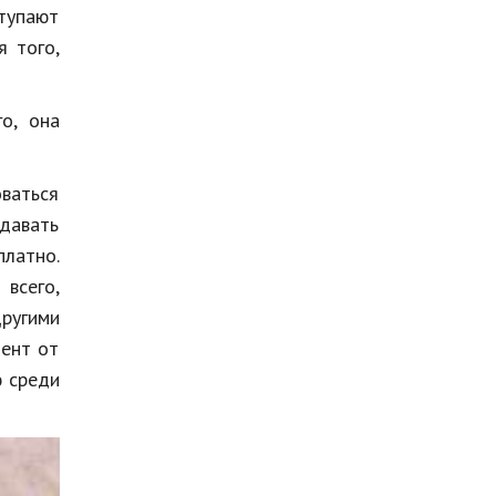
тупают
я того,
о, она
ваться
давать
платно.
всего,
ругими
цент от
ю среди