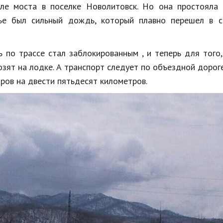
ле моста в поселке Новолитовск. Но она простояла 
ье был сильный дождь, который плавно перешел в с
ь по трассе стал заблокированным , и теперь для того
озят на лодке. А транспорт следует по объездной дорог
иров на двести пятьдесят километров.