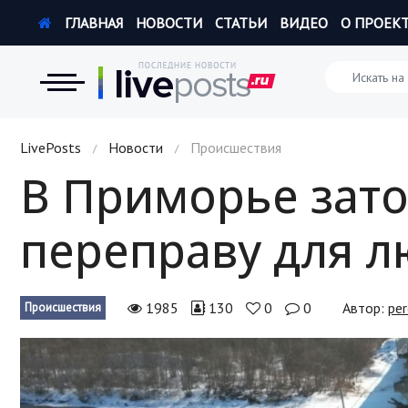
ГЛАВНАЯ
НОВОСТИ
СТАТЬИ
ВИДЕО
О ПРОЕК
Новости
LivePosts
Новости
Происшествия
/
/
В Приморье зат
Экономика
переправу для л
Происшествия
Hi-Tech. Интернет
1985
130
0
0
Автор:
per
Происшествия
Россия
Наука и техника
Политика