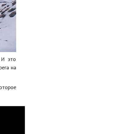
 И это
рега на
которое