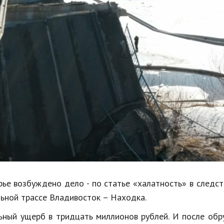
Недвижимость
Спорт и фитнес
Психология и отношения
Творчество и рукоделие
Разное
Работа и бизнес
Животные
Еда и напитки
Праздники и подарки
ье возбуждено дело - по статье «халатность» в следс
льной трассе Владивосток – Находка.
льный ущерб в тридцать миллионов рублей. И после об