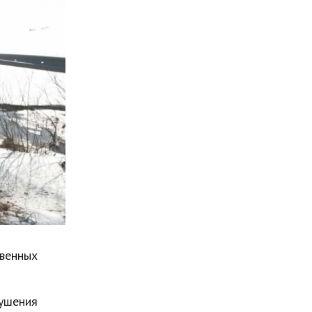
Мода и стиль
Бизнес
Хобби и развлечения
Финансы
Юриспруденция
Природа
Образование
Наука и технологии
твенных
рушения