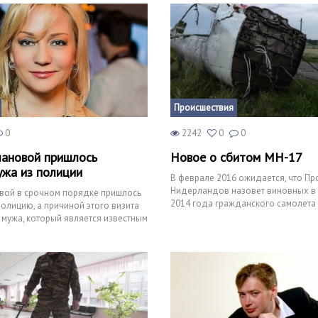
Происшествия
0
2242
0
0
лановой пришлось
Новое о сбитом МН-17
ужа из полиции
В феврале 2016 ожидается, что Пр
Нидерландов назовет виновных в 
овой в срочном порядке пришлось
2014 года гражданского самолета 
полицию, а причиной этого визита
принадлежащего комп
е мужа, который является известным