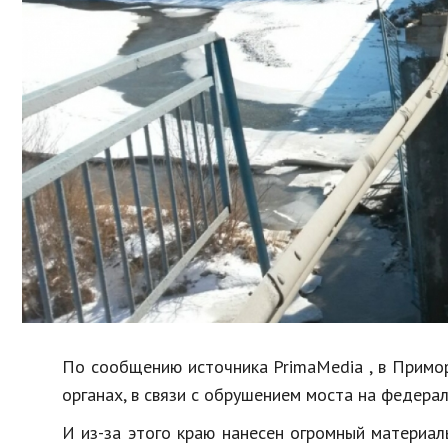
Образование
В мире
Культура
Авто, мото
Спорт
Знаменитости
По сообщению источника PrimaMedia , в Примор
органах, в связи с обрушением моста на федера
И из-за этого краю нанесен огромный материа