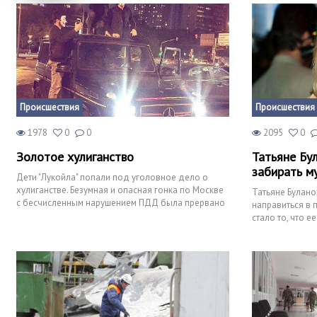
Происшествия
Происшествия
1978
0
0
2095
0
Золотое хулиганство
Татьяне Бу
забирать м
Дети "Лукойла" попали под уголовное дело о
хулиганстве. Безумная и опасная гонка по Москве
Татьяне Булан
с бесчисленным нарушением ПДД была прервано
направиться в 
шестью экипажами
стало то, что е
футболист