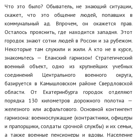
Hi-Tech. Интернет
Что это было? Обыватель, не знающий ситуации,
Авто, мото
скажет, что это общение людей, попавших в
коммунальный ад. Впрочем, он окажется прав.
Дом и сад
Осталось прояснить, где находится западня. Этот
Недвижимость
городок знают сотни людей в России и за рубежом.
Некоторые там служили и жили. А кто не в курсе,
Спорт и фитнес
знакомьтесь — Еланский гарнизон! Стратегический
Психология и отношения
военный объект, одно из крупнейших учебных
Творчество и рукоделие
соединений Центрального военного округа,
базируется в Камышловском районе Свердловской
Разное
области. От Екатеринбурга городок отделяют
Работа и бизнес
порядка 130 километров дорожного полотна —
железного или асфальтового. Основной контингент
Животные
гарнизона: военнослужащие (контрактники, офицеры
Еда и напитки
и прапорщики, солдаты срочной службы) и их семьи,
а также военные пенсионеры и вдовы. Население
Праздники и подарки