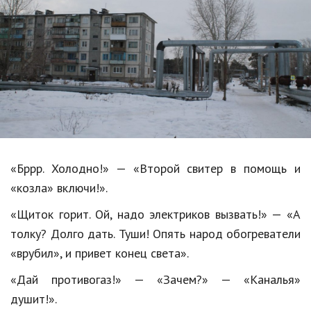
Образование
В мире
Культура
Авто, мото
Спорт
Знаменитости
«Бррр. Холодно!» — «Второй свитер в помощь и
Статьи
«козла» включи!».
«Щиток горит. Ой, надо электриков вызвать!» — «А
Обзоры
толку? Долго дать. Туши! Опять народ обогреватели
«врубил», и привет конец света».
Рецепты
«Дай противогаз!» — «Зачем?» — «Каналья»
Красота и здоровье
душит!».