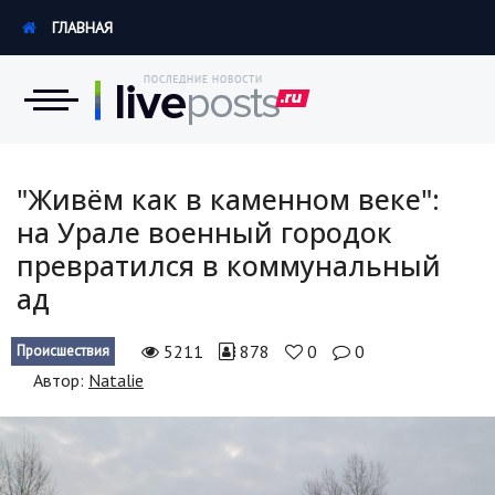
ГЛАВНАЯ
Новости
"Живём как в каменном веке":
на Урале военный городок
Экономика
превратился в коммунальный
ад
Происшествия
Hi-Tech. Интернет
5211
878
0
0
Происшествия
Автор:
Natalie
Россия
Наука и техника
Политика