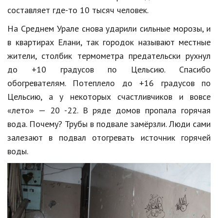
составляет где-то 10 тысяч человек.
Кинематограф
На Среднем Урале снова ударили сильные морозы, и
Домашние животные
в квартирах Елани, так городок называют местные
жители, столбик термометра предательски рухнул
Семья и дети
до +10 градусов по Цельсию. Спасибо
Путешествия
обогревателям. Потеплело до +16 градусов по
Строительство
Цельсию, а у некоторых счастливчиков и вовсе
«лето» — 20 -22. В ряде домов пропала горячая
Культура и общество
вода. Почему? Трубы в подвале замёрзли. Люди сами
Мода и стиль
залезают в подвал отогревать источник горячей
воды.
Бизнес
Хобби и развлечения
Финансы
Юриспруденция