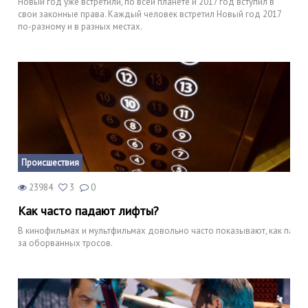
Новый год уже встретили, по всей планете и 2017 год вступил в
свои законные права. Каждый человек встретил Новый год 2017
по-разному и в разных местах.
Происшествия
23984
3
0
Как часто падают лифты?
В кинофильмах и мультфильмах довольно часто показывают, как падаю
за оборванных тросов.