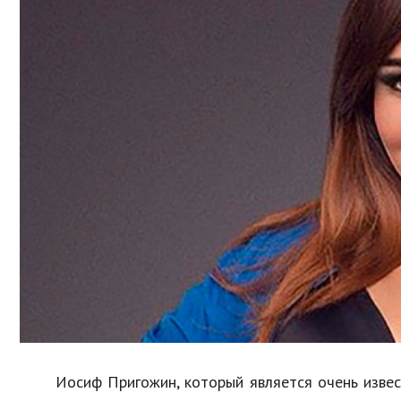
Образование
В мире
Культура
Авто, мото
Спорт
Знаменитости
Иосиф Пригожин, который является очень извес