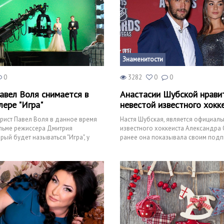
Знаменитости
0
3282
0
0
вел Воля снимается в
Анастасии Шубской нрави
лере "Игра"
невестой известного хокк
рист Павел Воля в данное время
Настя Шубская, является официаль
льме режиссера Дмитрия
известного хоккеиста Александра 
рый будет называться "Игра", у
ранее она показывала своим подп
ервый опыт
с большим бриллиан