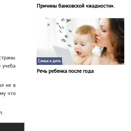
Причины банковской «жадности».
страны.
Семья и дети
е учеба
Речь ребенка после года
ыл не в
ому что
п.