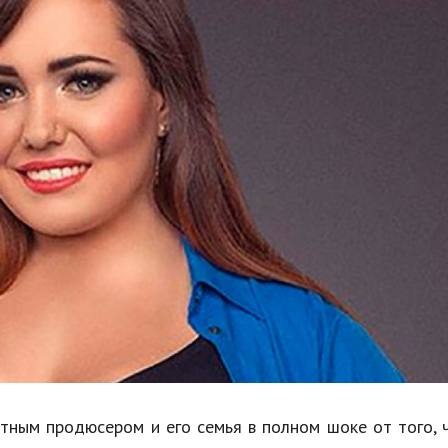
Недвижимость
Спорт и фитнес
Психология и отношения
Творчество и рукоделие
Разное
Работа и бизнес
Животные
Еда и напитки
Праздники и подарки
тным продюсером и его семья в полном шоке от того, 