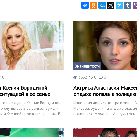
Знаменитости
0
3662
0
0
 Ксении Бородиной
Актриса Анастасия Макее
ситуацией в ее семье
отдыхе попала в полицию
и телеведущей Ксении Бородиной
Известная актриса театра и кино - 
то случилось в ее семье, неужели
Макеева, будучи на отдыхе оказал
 и Ксенией произошел разлад. В
полицейском участке. А случилось 
м
Тенерифе, который ак