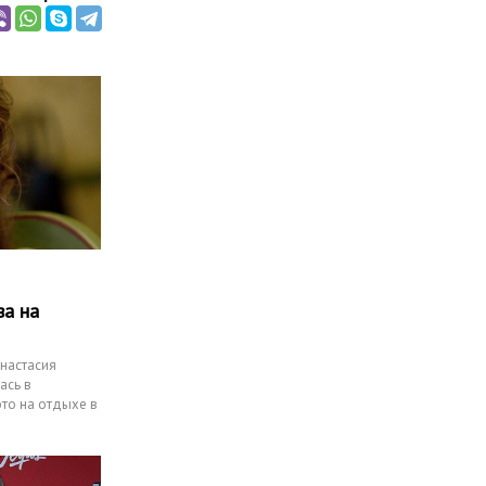
ва на
Анастасия
ась в
это на отдыхе в