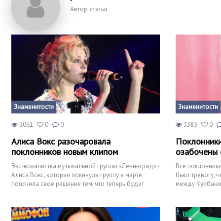
Автор статьи
Знаменитости
Знаменитости
2061
0
0
3383
0
Алиса Вокс разочаровала
Поклонники
поклонников новым клипом
озабочены 
Экс-вокалистка музыкальной группы «Ленинград» -
Все поклонник
Алиса Вокс, которая покинула группу в марте,
бьют тревогу, ч
пояснила свое решение тем, что теперь будет
между Курбаном
заниматься сво
последнее вре