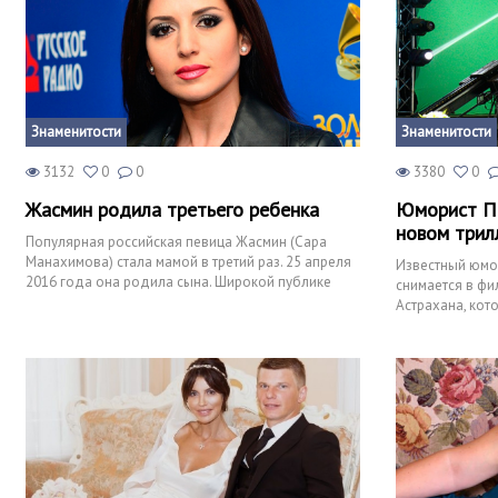
Знаменитости
Знаменитости
3132
0
0
3380
0
Жасмин родила третьего ребенка
Юморист Па
новом трил
Популярная российская певица Жасмин (Cара
Манахимова) стала мамой в третий раз. 25 апреля
Известный юмо
2016 года она родила сына. Широкой публике
снимается в фи
сообщили, что вес
Астрахана, кото
Павла это не п