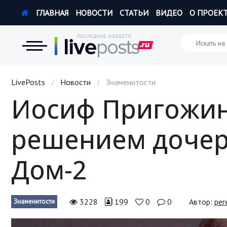
ГЛАВНАЯ
НОВОСТИ
СТАТЬИ
ВИДЕО
О ПРОЕК
Новости
LivePosts
Новости
Знаменитости
/
/
Иосиф Пригожи
Экономика
решением дочер
Происшествия
Hi-Tech. Интернет
Дом-2
Россия
Наука и техника
3228
199
0
0
Автор:
per
Знаменитости
Политика