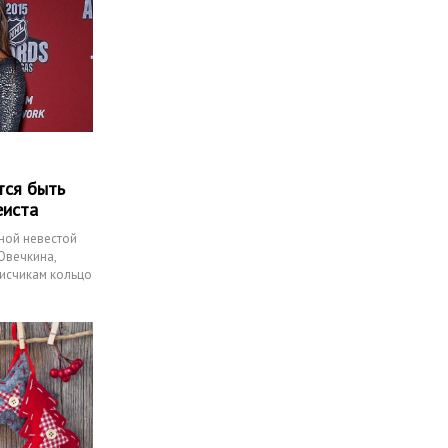
тся быть
еиста
ной невестой
Овечкина,
исчикам кольцо