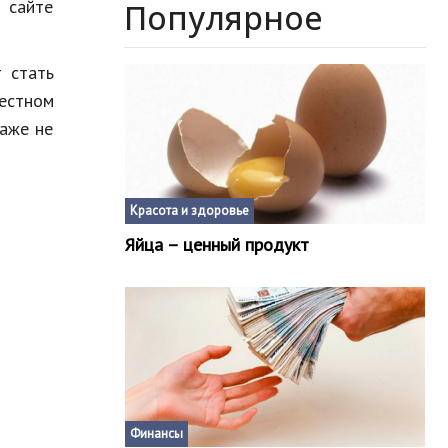
 сайте
Популярное
 стать
вестном
даже не
Красота и здоровье
Яйца – ценный продукт
Финансы