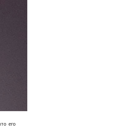
Мода и стиль
Бизнес
Хобби и развлечения
Финансы
Юриспруденция
Природа
Образование
Наука и технологии
что его