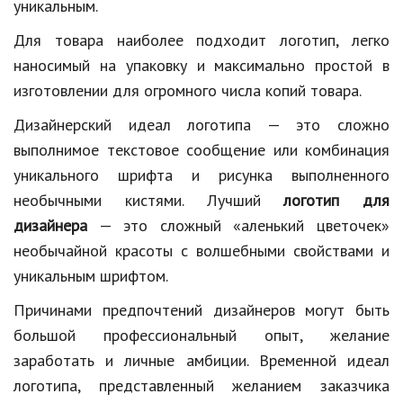
уникальным.
Кинематограф
Для товара наиболее подходит логотип, легко
наносимый на упаковку и максимально простой в
Домашние животные
изготовлении для огромного числа копий товара.
Семья и дети
Дизайнерский идеал логотипа — это сложно
Путешествия
выполнимое текстовое сообщение или комбинация
уникального шрифта и рисунка выполненного
Строительство
необычными кистями. Лучший
логотип для
Культура и общество
дизайнера
— это сложный «аленький цветочек»
Мода и стиль
необычайной красоты с волшебными свойствами и
уникальным шрифтом.
Бизнес
Причинами предпочтений дизайнеров могут быть
Хобби и развлечения
большой профессиональный опыт, желание
Финансы
заработать и личные амбиции. Временной идеал
логотипа, представленный желанием заказчика
Юриспруденция