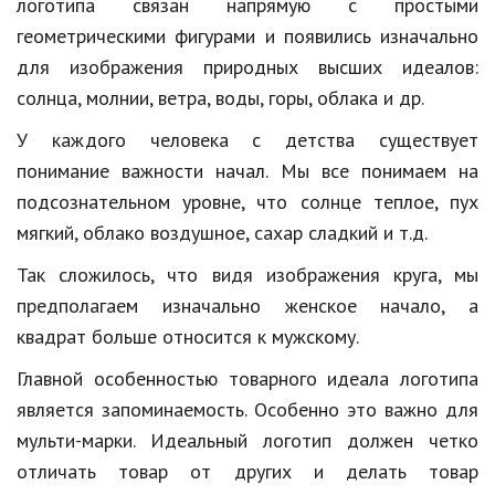
Hi-Tech. Интернет
логотипа связан напрямую с простыми
геометрическими фигурами и появились изначально
Авто, мото
для изображения природных высших идеалов:
Дом и сад
солнца, молнии, ветра, воды, горы, облака и др.
Недвижимость
У каждого человека с детства существует
понимание важности начал. Мы все понимаем на
Спорт и фитнес
подсознательном уровне, что солнце теплое, пух
Психология и отношения
мягкий, облако воздушное, сахар сладкий и т.д.
Творчество и рукоделие
Так сложилось, что видя изображения круга, мы
предполагаем изначально женское начало, а
Разное
квадрат больше относится к мужскому.
Работа и бизнес
Главной особенностью товарного идеала логотипа
Животные
является запоминаемость. Особенно это важно для
мульти-марки. Идеальный логотип должен четко
Еда и напитки
отличать товар от других и делать товар
Праздники и подарки