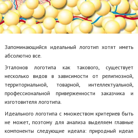
Образование
В мире
Культура
Авто, мото
Запоминающийся идеальный логотип хотят иметь
Спорт
абсолютно все.
Эталонов логотипа как такового, существует
Знаменитости
несколько видов в зависимости от религиозной,
Статьи
территориальной, товарной, интеллектуальной,
профессиональной приверженности заказчика и
изготовителя логотипа.
Обзоры
Идеального логотипа с множеством критериев быть
Рецепты
не может, поэтому для анализа выделяем главные
Красота и здоровье
компоненты следующие идеала: природный идеал