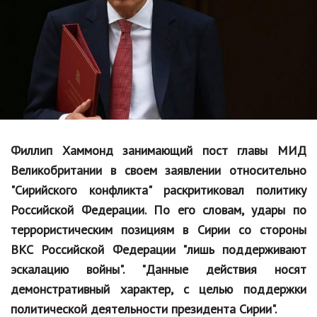
Образование
В мире
Культура
Авто, мото
Спорт
Филлип Хаммонд занимающий пост главы МИД
Знаменитости
Великобритании в своем заявлении относительно
Статьи
"Сирийского конфликта" раскритиковал политику
Российской Федерации. По его словам, удары по
террористическим позициям в Сирии со стороны
Обзоры
ВКС Российской Федерации "лишь поддерживают
Рецепты
эскалацию войны". "Данные действия носят
демонстративный характер, с целью поддержки
Красота и здоровье
политической деятельности президента Сирии".