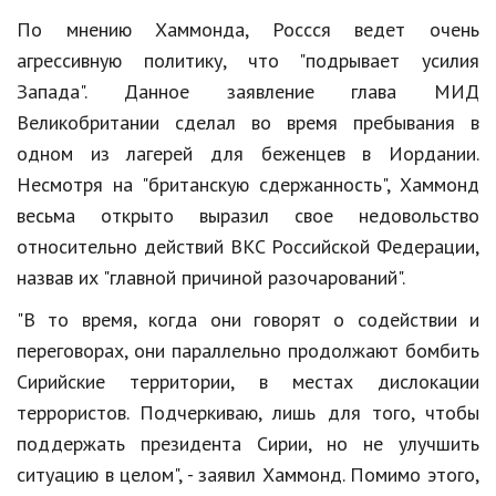
Hi-Tech. Интернет
По мнению Хаммонда, Россся ведет очень
Авто, мото
агрессивную политику, что "подрывает усилия
Запада". Данное заявление глава МИД
Дом и сад
Великобритании сделал во время пребывания в
Недвижимость
одном из лагерей для беженцев в Иордании.
Спорт и фитнес
Несмотря на "британскую сдержанность", Хаммонд
весьма открыто выразил свое недовольство
Психология и отношения
относительно действий ВКС Российской Федерации,
Творчество и рукоделие
назвав их "главной причиной разочарований".
Разное
"В то время, когда они говорят о содействии и
переговорах, они параллельно продолжают бомбить
Работа и бизнес
Сирийские территории, в местах дислокации
Животные
террористов. Подчеркиваю, лишь для того, чтобы
поддержать президента Сирии, но не улучшить
Еда и напитки
ситуацию в целом", - заявил Хаммонд. Помимо этого,
Праздники и подарки