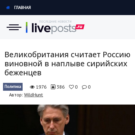
ГЛАВНАЯ
Новости
Великобритания считает Россию
виновной в наплыве сирийских
Экономика
беженцев
Происшествия
1976
386
0
0
Политика
Hi-Tech. Интернет
Автор:
WildHunt
Россия
Наука и техника
Политика