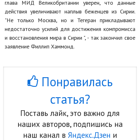
глава МИД Великобритании уверен, что данные
Кинематограф
действия увеличивают наплыв беженцев из Сирии.
"Не только Москва, но и Тегеран прикладывают
Домашние животные
недостаточно усилий для достижения компромисса
Семья и дети
и восстановления мира в Сирии ", - так закончил свое
заявление Филлип Хаммонд.
Путешествия
Строительство
Культура и общество
Понравилась
Мода и стиль
статья?
Бизнес
Хобби и развлечения
Поставь лайк, это важно для
наших авторов, подпишись на
Финансы
наш канал в
Яндекс.Дзен
и
Юриспруденция