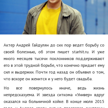
Образование
В мире
Культура
Авто, мото
Спорт
Актер Андрей Гайдулян до сих пор ведет борьбу со
своей болезнью, об этом пишет starhit.ru. И уже
Знаменитости
много месяцев тысячи поклонников поддерживают
Статьи
его в этой трудной борьбе, что конечно придает ему
сил и выдержки. Почти год назад он объявил о том,
что вскоре он женится и у него будет свадьба.
Обзоры
Но все повернулось иначе, ведь жизнь
Рецепты
непредсказуема. И звезда ситкома «Универ» вдруг
Красота и здоровье
оказался на больничной койке. В конце июля 2015