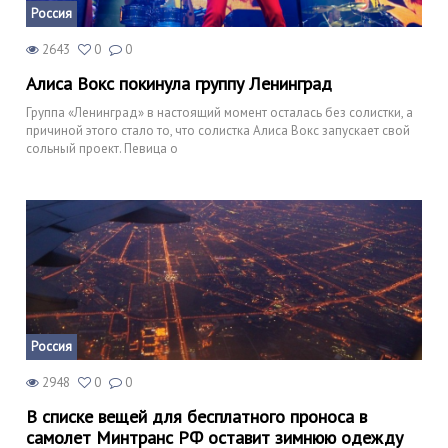
Россия
2643
0
0
Алиса Вокс покинула группу Ленинград
Группа «Ленинград» в настоящий момент осталась без солистки, а
причиной этого стало то, что солистка Алиса Вокс запускает свой
сольный проект. Певица о
Россия
2948
0
0
В списке вещей для бесплатного проноса в
самолет Минтранс РФ оставит зимнюю одежду