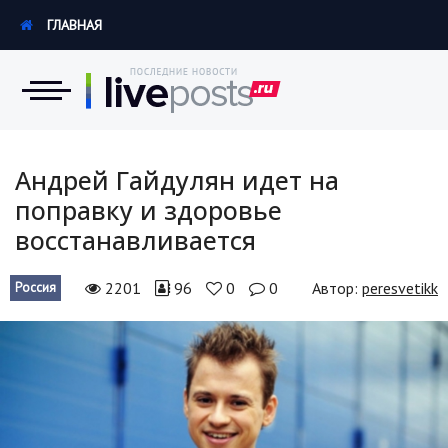
ГЛАВНАЯ
Новости
Андрей Гайдулян идет на
поправку и здоровье
Экономика
восстанавливается
Происшествия
2201
96
0
0
Автор:
peresvetikk
Россия
Hi-Tech. Интернет
Россия
Наука и техника
Политика