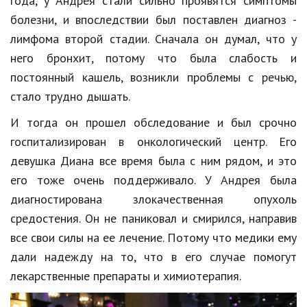
года, у Андрея стали сильно проявятся симптомы
Hi-Tech. Интернет
болезни, и впоследствии был поставлен диагноз -
Авто, мото
лимфома второй стадии. Сначала он думал, что у
Дом и сад
него бронхит, потому что была слабость и
постоянный кашель, возникли проблемы с речью,
Недвижимость
стало трудно дышать.
Спорт и фитнес
И тогда он прошел обследование и был срочно
Психология и отношения
госпитализирован в онкологический центр. Его
девушка Диана все время была с ним рядом, и это
Творчество и рукоделие
его тоже очень поддерживало. У Андрея была
Разное
диагностирована злокачественная опухоль
средостения. Он не паниковал и смирился, направив
Работа и бизнес
все свои силы на ее лечение. Потому что медики ему
Животные
дали надежду на то, что в его случае помогут
лекарственные препараты и химиотерапия.
Еда и напитки
Праздники и подарки