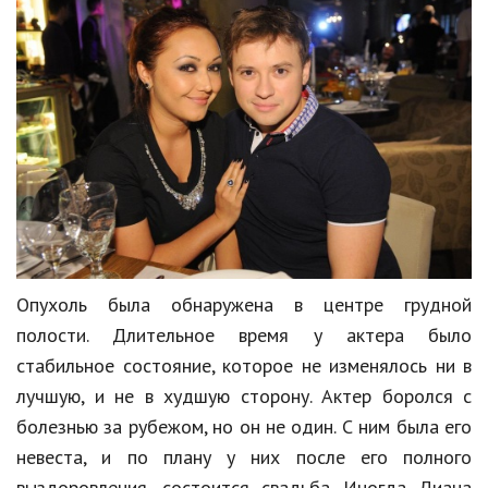
Кинематограф
Домашние животные
Семья и дети
Путешествия
Строительство
Культура и общество
Мода и стиль
Опухоль была обнаружена в центре грудной
полости. Длительное время у актера было
Бизнес
стабильное состояние, которое не изменялось ни в
Хобби и развлечения
лучшую, и не в худшую сторону. Актер боролся с
болезнью за рубежом, но он не один. С ним была его
Финансы
невеста, и по плану у них после его полного
Юриспруденция
выздоровления, состоится свадьба. Иногда Диана