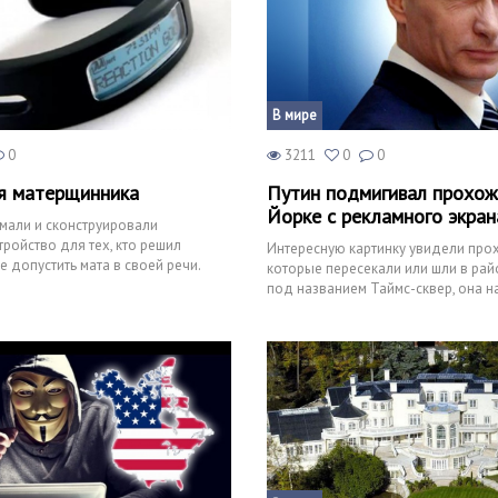
В мире
0
3211
0
0
я матерщинника
Путин подмигивал прохож
Йорке с рекламного экран
мали и сконструировали
тройство для тех, кто решил
Интересную картинку увидели про
е допустить мата в своей речи.
которые пересекали или шли в ра
л собран в П
под названием Таймс-сквер, она н
городе Нью-Йорке.