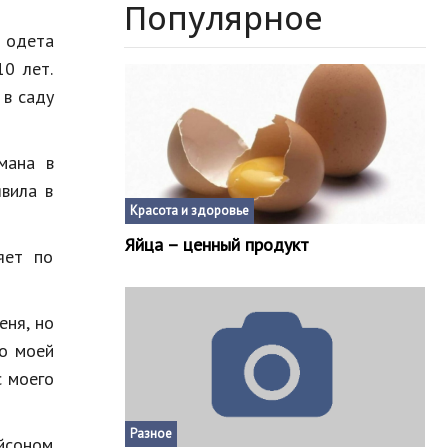
Популярное
 одета
10 лет.
 в саду
мана в
явила в
Красота и здоровье
Яйца – ценный продукт
яет по
еня, но
то моей
с моего
Разное
ейсоном