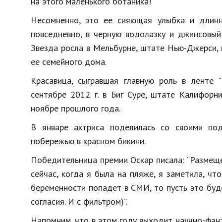
на этого маленького ботаника!”
Несомненно, это ее сияющая улыбка и длин
повседневно, в черную водолазку и джинсовый
Звезда росла в Мельбурне, штате Нью-Джерси,
ее семейного дома.
Красавица, сыгравшая главную роль в ленте 
сентябре 2012 г. в Биг Суре, штате Калифорн
ноябре прошлого года.
В январе актриса поделилась со своими под
побережью в красном бикини.
Победительница премии Оскар писала: “Размеще
сейчас, когда я была на пляже, я заметила, чт
беременности попадет в СМИ, то пусть это буде
согласия. И с фильтром)”.
Напомним, что в этом году выходит научно-фан