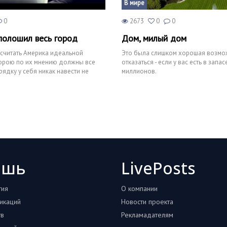
В мире
0
2673
0
0
полошил весь город
Дом, милый дом
считать Америка идеальной
Это была слишком хорошая возмож
торою по их мнению должны все
отказаться - если у вас есть в запас
рядку у себя никак навести не
миллионов.
017 один
ошь
LivePosts
тия
О компании
икаций
Новости проекта
тв
Рекламадателям