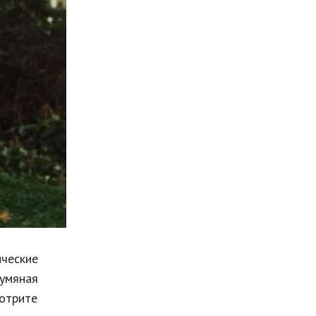
Мода и стиль
Бизнес
Хобби и развлечения
Финансы
Юриспруденция
Природа
Образование
Наука и технологии
ческие
умяная
мотрите