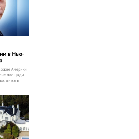
им в Нью-
а
хожие Америки,
йоне площади
аходится в