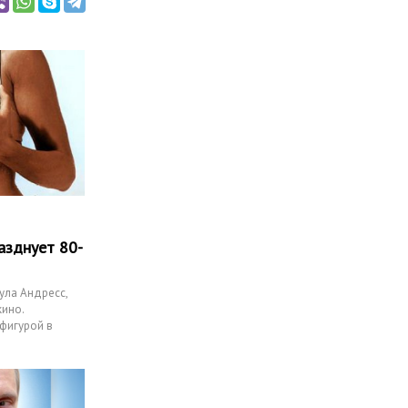
азднует 80-
ула Андресс,
кино.
фигурой в