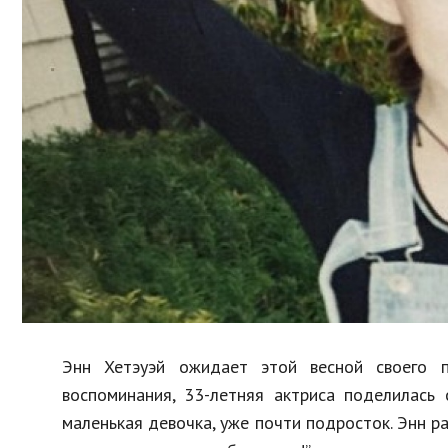
Образование
В мире
Культура
Авто, мото
Спорт
Знаменитости
Энн Хетэуэй ожидает этой весной своего пе
воспоминания, 33-летняя актриса поделилась
маленькая девочка, уже почти подросток. Энн р