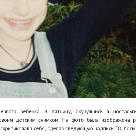
Недвижимость
Спорт и фитнес
Психология и отношения
Творчество и рукоделие
Разное
Работа и бизнес
Животные
Еда и напитки
Праздники и подарки
рвого ребенка. В пятницу, окунувшись в ностальги
 своим детским снимком. На фото была изображена р
аскритиковала себя, сделав следующую надпись: “О, пос