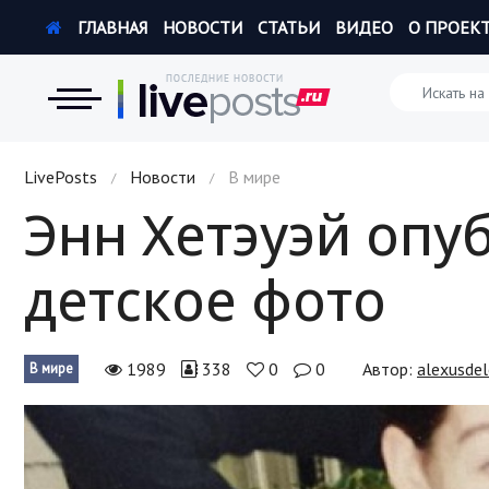
ГЛАВНАЯ
НОВОСТИ
СТАТЬИ
ВИДЕО
О ПРОЕК
Новости
LivePosts
Новости
В мире
/
/
Энн Хетэуэй опу
Экономика
детское фото
Происшествия
Hi-Tech. Интернет
1989
338
0
0
Автор:
alexusde
В мире
Россия
Наука и техника
Политика