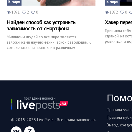
В мире
В мире
1971
2
0
1972
0
Найден способ как устранить
Хакер пере
зависимость от смартфона
Привыкла себя 
страной, на ко
Миллионы людей во все мире являются
ровняться, а по
заложниками научно-технической революции. К
может. 26.06.2
сожалению, они привыкли к различным
электронным гаджетам настолько, что
Пом
Правила учас
Правила публ
© 2015-2025 LivePosts - Все права защищены.
Вывод средс
Z