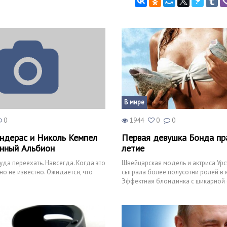
В мире
0
1944
0
0
ндерас и Николь Кемпел
Первая девушка Бонда пр
нный Альбион
летие
уда переехать. Навсегда. Когда это
Швейцарская модель и актриса Урс
но не известно. Ожидается, что
сыграла более полусотни ролей в 
Эффектная блондинка с шикарной 
стиле привет шестидесятым,