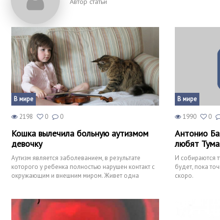
Автор статьи
В мире
В мире
2198
0
0
1990
0
Кошка вылечила больную аутизмом
Антонио Ба
девочку
любят Тума
Аутизм является заболеванием, в результате
И собираются т
которого у ребенка полностью нарушен контакт с
будет, пока точ
окружающим и внешним миром. Живет одна
скоро.
девочка, которую зовут