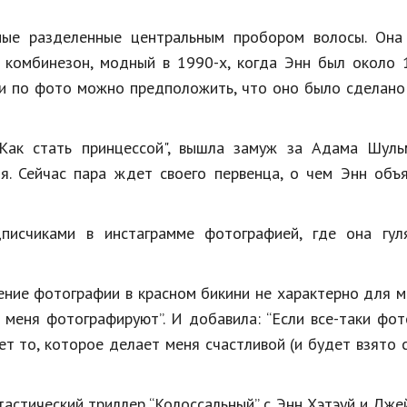
ные разделенные центральным пробором волосы. Она
 комбинезон, модный в 1990-х, когда Энн был около 
 и по фото можно предположить, что оно было сделано
"Как стать принцессой", вышла замуж за Адама Шуль
ия. Сейчас пара ждет своего первенца, о чем Энн объ
писчиками в инстаграмме фотографией, где она гул
ние фотографии в красном бикини не характерно для м
о меня фотографируют”. И добавила: “Если все-таки фо
т то, которое делает меня счастливой (и будет взято 
тастический триллер “Колоссальный” с Энн Хэтэуй и Дж