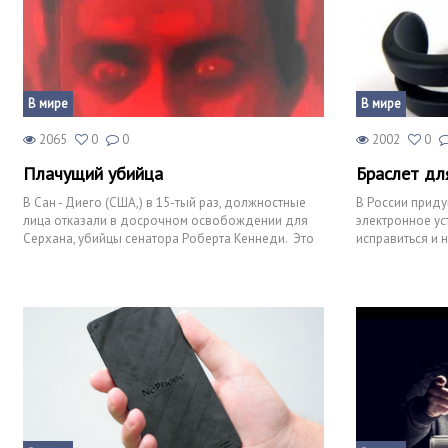
В мире
В мире
2065
0
0
2002
0
Плачущий убийца
Браслет дл
В Сан - Диего (США,) в 15-тый раз, должностные
В России приду
лица отказали в досрочном освобождении для
электронное ус
Серхана, убийцы сенатора Роберта Кеннеди. Это
исправиться и н
решение было п
Этот гаджет бы