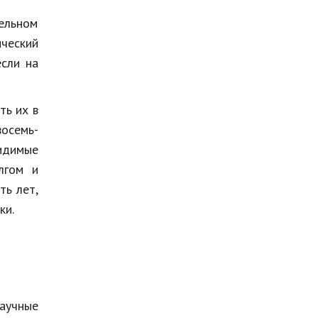
ельном
ический
если на
ть их в
восемь-
Видимые
лгом и
ть лет,
ки.
научные