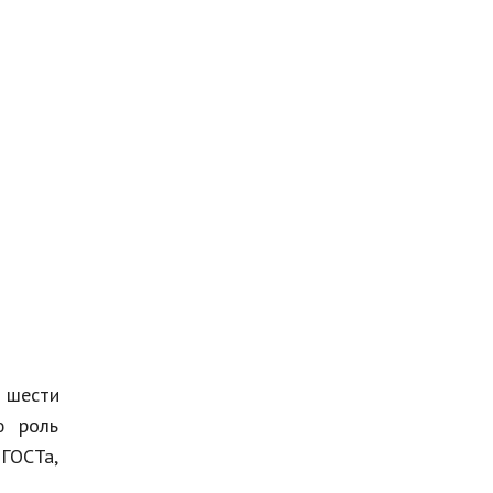
т шести
ю роль
 ГОСТа,