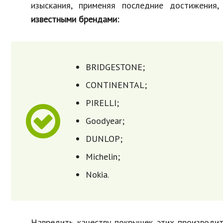
изыскания, применяя последние достижения
известными брендами:
BRIDGESTONE;
CONTINENTAL;
PIRELLI;
Goodyear;
DUNLOP;
Michelin;
Nokia.
Навредить качеству покрышек этих производит