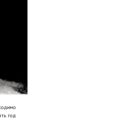
Мода и стиль
Бизнес
Хобби и развлечения
Финансы
Юриспруденция
Природа
Образование
Наука и технологии
ходимо
ять год