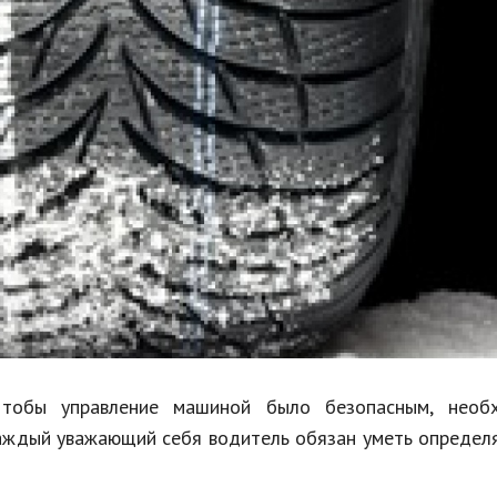
Недвижимость
Спорт и фитнес
Психология и отношения
Творчество и рукоделие
Разное
Работа и бизнес
Животные
Еда и напитки
Праздники и подарки
Чтобы управление машиной было безопасным, необ
Каждый уважающий себя водитель обязан уметь определ