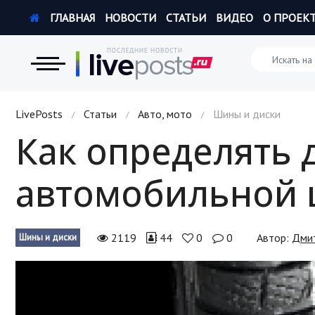
ГЛАВНАЯ
НОВОСТИ
СТАТЬИ
ВИДЕО
О ПРОЕК
Новости
LivePosts
Статьи
Авто, мото
Шины и диски
/
/
/
Как определять 
Экономика
автомобильной
Происшествия
Hi-Tech. Интернет
2119
44
0
0
Автор:
Дми
Шины и диски
Россия
Наука и техника
Политика