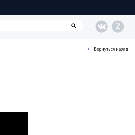
Z
Вернуться назад
Кинематограф
Домашние животные
Семья и дети
Путешествия
Строительство
Культура и общество