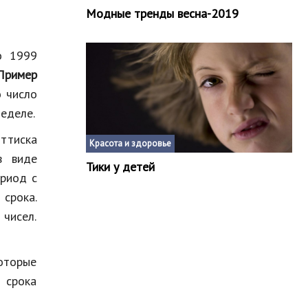
Модные тренды весна-2019
о 1999
Пример
 число
неделе.
оттиска
Красота и здоровье
в виде
Тики у детей
ериод с
 срока.
 чисел.
оторые
 срока