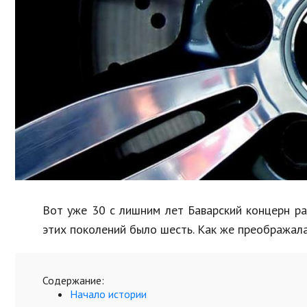
Образование
В мире
Культура
Авто, мото
Спорт
Знаменитости
Вот уже 30 с лишним лет Баварский концерн р
этих поколений было шесть. Как же преображала
Содержание:
Начало истории