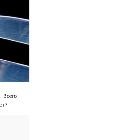
Мода и стиль
Бизнес
Хобби и развлечения
Финансы
Юриспруденция
Природа
Образование
Наука и технологии
. Всего
ет?