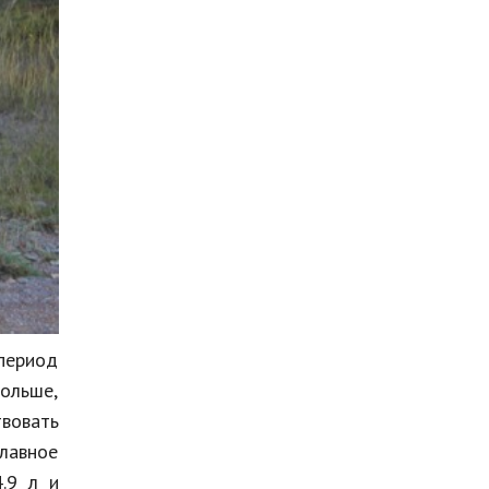
 период
ольше,
твовать
главное
.9 л и