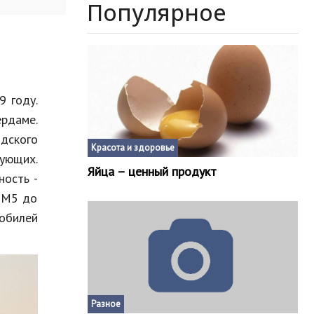
Популярное
 году.
ердаме.
дского
Красота и здоровье
вующих.
Яйца – ценный продукт
ность -
ь М5 до
мобилей
Разное