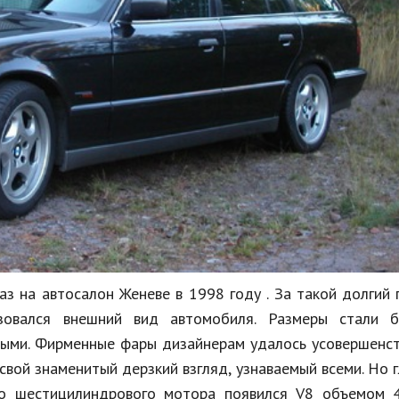
 на автосалон Женеве в 1998 году . За такой долгий
зовался внешний вид автомобиля. Размеры стали б
вными. Фирменные фары дизайнерам удалось усовершенс
вой знаменитый дерзкий взгляд, узнаваемый всеми. Но 
то шестицилиндрового мотора появился V8 объемом 4