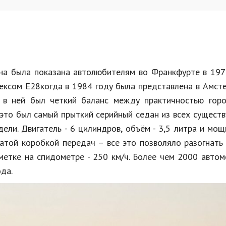
а была показана автолюбителям во Франкфурте в 1979
ексом Е28когда в 1984 году была представлена в Амст
 в ней был четкий баланс между практичностью горо
 это был самый прыткий серийный седан из всех сущест
ли. Двигатель - 6 цилиндров, объём - 3,5 литра и мощ
нчатой коробкой передач – все это позволяло разогнат
тметке на спидометре - 250 км/ч. Более чем 2000 авто
да.