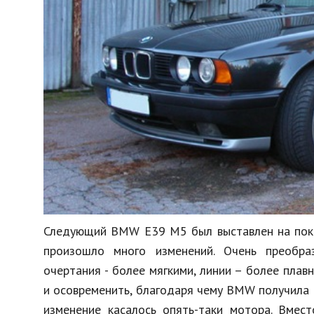
Следующий BMW Е39 M5 был выставлен на показ
произошло много изменений. Очень преобра
очертания - более мягкими, линии – более пла
и осовременить, благодаря чему BMW получила с
изменение касалось опять-таки мотора. Вмес