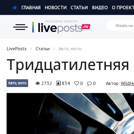
ГЛАВНАЯ
НОВОСТИ
СТАТЬИ
ВИДЕО
О ПРОЕК
Новости
LivePosts
Статьи
Авто, мото
/
/
Тридцатилетняя
Экономика
Происшествия
2732
834
0
0
Автор:
WildH
Авто, мото
Hi-Tech. Интернет
Россия
Наука и техника
Политика