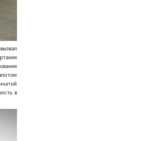
вызвал
ертания
вования
капотом
нчатой
рость в