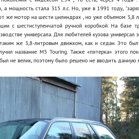
 а мощность стала 315 л.с. Но, уже в 1991 году, "зар
от же мотор на шести цилиндрах , но уже объемом 3,8 л
ии с шестиступенчатой ручной коробкой. На базе тр
зводстве универсала. Для любителей кузова универсал 
таким же 3,8-литровым движком, как и седан. Это бы
лучил название М5 Touring. Также «пятерка» этого по
 был не велик, поэтому было решено не вводить данную