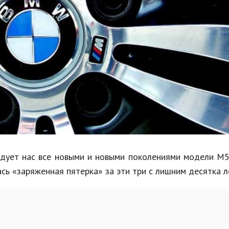
Недвижимость
Спорт и фитнес
Психология и отношения
Творчество и рукоделие
Разное
Работа и бизнес
Животные
Еда и напитки
адует нас все новыми и новыми поколениями модели М5
сь «заряженная пятерка» за эти три с лишним десятка л
Праздники и подарки