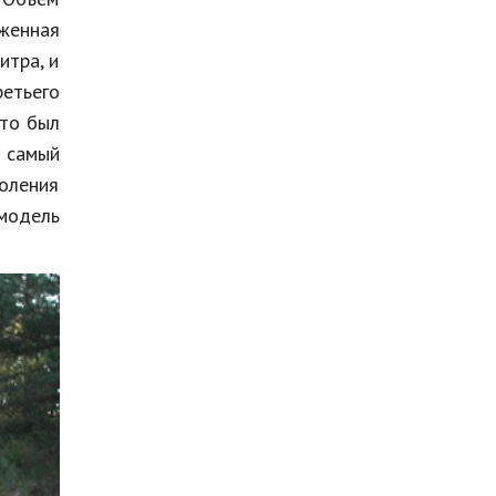
яженная
итра, и
етьего
это был
л самый
коления
 модель