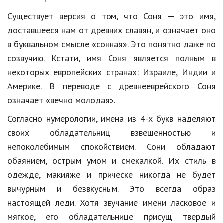
Существует версия о том, что Соня — это имя,
Кинематограф
доставшееся нам от древних славян, и означает оно
Домашние животные
в буквальном смысле «сонная». Это понятно даже по
Семья и дети
созвучию. Кстати, имя Соня является полным в
некоторых европейских странах: Израиле, Индии и
Путешествия
Америке. В переводе с древнееврейского Соня
Строительство
означает «вечно молодая».
Культура и общество
Согласно нумерологии, имена из 4-х букв наделяют
своих обладательниц взвешенностью и
Мода и стиль
непоколебимым спокойствием. Сони обладают
Бизнес
обаянием, острым умом и смекалкой. Их стиль в
одежде, макияже и прическе никогда не будет
Хобби и развлечения
вычурным и безвкусным. Это всегда образ
Финансы
настоящей леди. Хотя звучание имени ласковое и
мягкое, его обладательнице присущ твердый
Юриспруденция