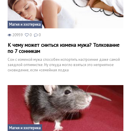
Магия и эзотерика
20959
0
0
К чему может сниться измена мужа? Толкование
по 7 сонникам
Сон с изменой мужа способен испортить настроение даже самой
заядлой оптимистке. Ну откуда могло взяться это неприятное
сновидение, если «семейная лодка
Магия и эзотерика