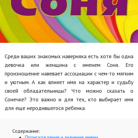
Образование
В мире
Культура
Авто, мото
Спорт
Среди ваших знакомых наверняка есть хотя бы одна
девочка или женщина с именем Соня. Его
Знаменитости
произношение навевает ассоциации с чем-то мягким
Статьи
и уютным. А как влияет имя на характер и судьбу
своей обладательницы? Что можно сказать о
Сонечке? Это важно и для тех, кто выбирает имя
Обзоры
для еще неродившегося ребенка.
Рецепты
Красота и здоровье
Содержание:
Происхождение и значение имени