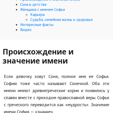
Hi-Tech. Интернет
Соня в детстве
Женщина с именем Софья
Авто, мото
Карьера
Судьба, семейная жизнь и здоровье
Дом и сад
Интересные факты
Видео
Недвижимость
Спорт и фитнес
Происхождение и
Психология и отношения
значение имени
Творчество и рукоделие
Разное
Если девочку зовут Соня, полное имя ее Софья.
Работа и бизнес
Софию тоже часто называют Сонечкой. Оба эти
имени имеют древнегреческие корни и появились у
Животные
славян вместе с приходом православной веры. Софья
Еда и напитки
с греческого переводится как «мудрость». Значение
имени София — «знание».
Праздники и подарки