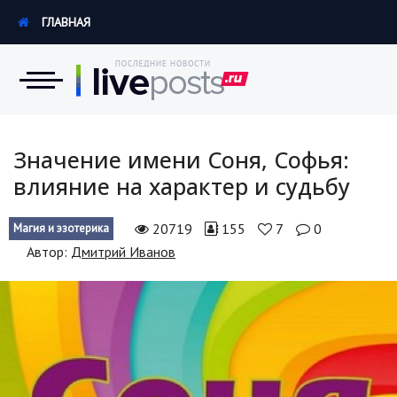
ГЛАВНАЯ
Новости
Значение имени Соня, Софья:
влияние на характер и судьбу
Экономика
20719
155
7
0
Магия и эзотерика
Происшествия
Автор:
Дмитрий Иванов
Hi-Tech. Интернет
Россия
Наука и техника
Политика