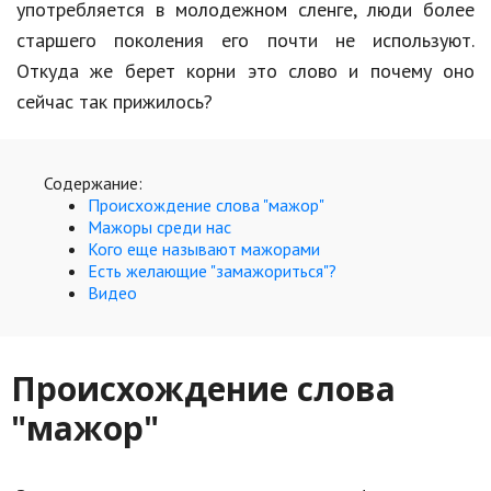
Hi-Tech. Интернет
употребляется в молодежном сленге, люди более
старшего поколения его почти не используют.
Авто, мото
Откуда же берет корни это слово и почему оно
Дом и сад
сейчас так прижилось?
Недвижимость
Спорт и фитнес
Содержание:
Происхождение слова "мажор"
Психология и отношения
Мажоры среди нас
Кого еще называют мажорами
Творчество и рукоделие
Есть желающие "замажориться"?
Видео
Разное
Работа и бизнес
Происхождение слова
Животные
"мажор"
Еда и напитки
Праздники и подарки