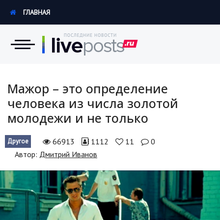
ГЛАВНАЯ
Новости
Мажор – это определение
человека из числа золотой
Экономика
молодежи и не только
Происшествия
66913
1112
11
0
Другое
Hi-Tech. Интернет
Автор:
Дмитрий Иванов
Россия
Наука и техника
Политика