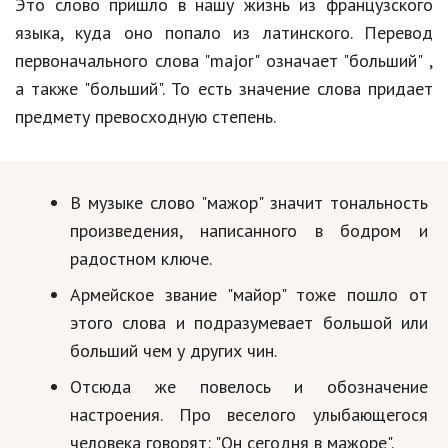
Это слово пришло в нашу жизнь из французского
языка, куда оно попало из латинского. Перевод
Кинематограф
первоначального слова "major" означает "больший" ,
Домашние животные
а также "больший". То есть значение слова придает
Семья и дети
предмету превосходную степень.
Путешествия
Строительство
В музыке слово "мажор" значит тональность
произведения, написанного в бодром и
Культура и общество
радостном ключе.
Мода и стиль
Армейское звание "майор" тоже пошло от
Бизнес
этого слова и подразумевает большой или
больший чем у других чин.
Хобби и развлечения
Отсюда же повелось и обозначение
Финансы
настроения. Про веселого улыбающегося
Юриспруденция
человека говорят: "Он сегодня в мажоре".