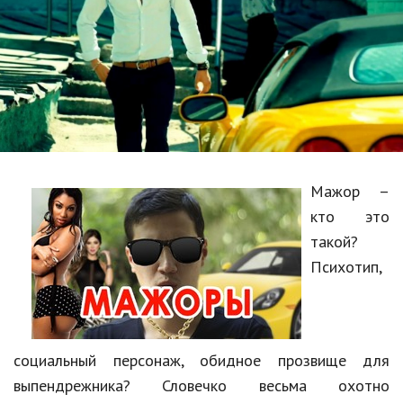
Образование
В мире
Культура
Авто, мото
Спорт
Мажор –
Знаменитости
кто это
Статьи
такой?
Психотип,
Обзоры
Рецепты
социальный персонаж, обидное прозвище для
Красота и здоровье
выпендрежника? Словечко весьма охотно