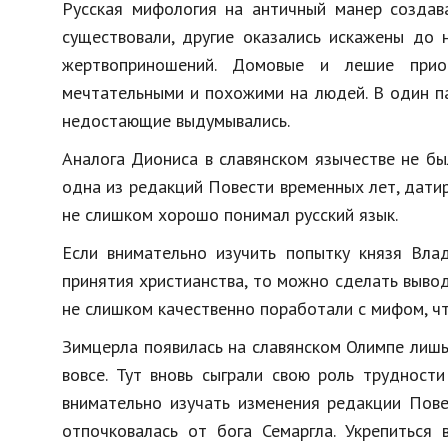
Русская
мифология
на
античный
манер
создав
существовали
,
другие
оказались
искажены
до
жертвоприношений
.
Домовые
и
лешие
прио
мечтательными
и
похожими
на
людей
.
В
один
п
недостающие
выдумывались
.
Аналога
Диониса
в
славянском
язычестве
не
бы
одна
из
редакций
Повести
временных
лет
,
дати
не
слишком
хорошо
понимал
русский
язык
.
Если
внимательно
изучить
попытку
князя
Вла
принятия
христианства
,
то
можно
сделать
выво
не
слишком
качественно
поработали
с
мифом
,
ч
Зимцерла
появилась
на
славянском
Олимпе
лиш
вовсе
.
Тут
вновь
сыграли
свою
роль
трудности
внимательно
изучать
изменения
редакции
Пове
отпочковалась
от
бога
Семаргла
.
Укрепиться