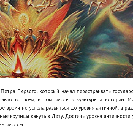
Недвижимость
Спорт и фитнес
Психология и отношения
Творчество и рукоделие
Разное
Работа и бизнес
Животные
Еда и напитки
Петра
Первого
,
который
начал
перестраивать
государ
ально
во
всём
,
в
том
числе
в
культуре
и
истории
.
М
Праздники и подарки
оё
время
не
успела
развиться
до
уровня
античной
,
а
раз
мные
крупицы
кануть
в
Лету
.
Достичь
уровня
античности
им
числом
.