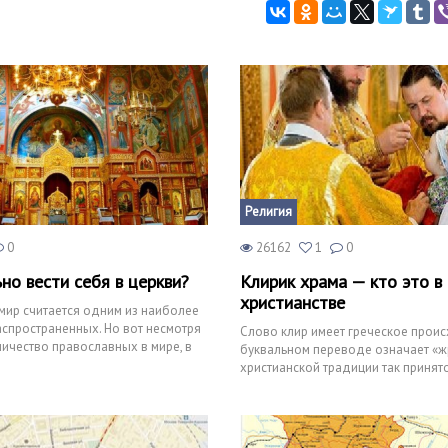
Религия
0
26162
1
0
но вести себя в церкви?
Клирик храма — кто это в
христианстве
мир считается одним из наиболее
спространенных. Но вот несмотря
Слово клир имеет греческое прои
ичество православных в мире, в
буквальном переводе означает «ж
ан
христианской традиции так принят
духовных особ, служите