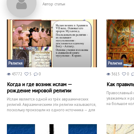
Автор статьи
Религия
Религия
43772
5
0
3615
0
Когда и где возник ислам —
Как правиль
рождение мировой религии
Православный 
уважаемых и ра
Ислам является одной из трёх авраамических
на большое кол
религий. Авраамическими эти религии называются,
храмах прихож
поскольку произошли из одного источника — для
всех трёх рели