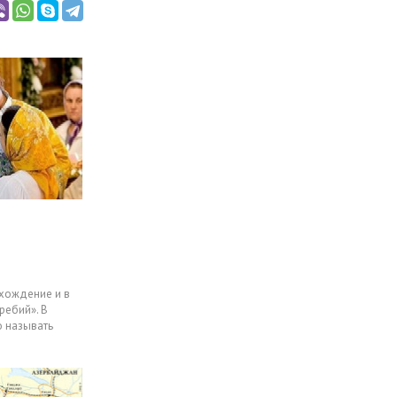
схождение и в
ребий». В
о называть