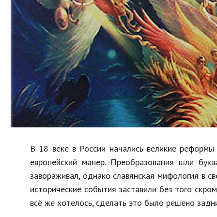
Образование
В мире
Культура
Авто, мото
Спорт
Знаменитости
В
18
веке
в
России
начались
великие
реформы
европейский
манер
.
Преобразования
шли
букв
завораживал
,
однако
славянская
мифология
в
св
исторические
события
заставили
без
того
скро
всё
же
хотелось
,
сделать
это
было
решено
задн