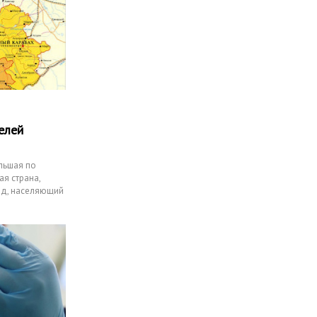
елей
льшая по
ая страна,
од, населяющий