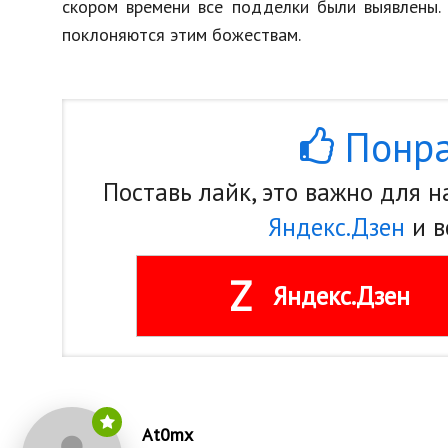
скором
времени
все
подделки
были
выявлены
поклоняются
этим
божествам
.
Понра
Поставь лайк, это важно для 
Яндекс.Дзен
и в
Z
Яндекс.Дзен
At0mx