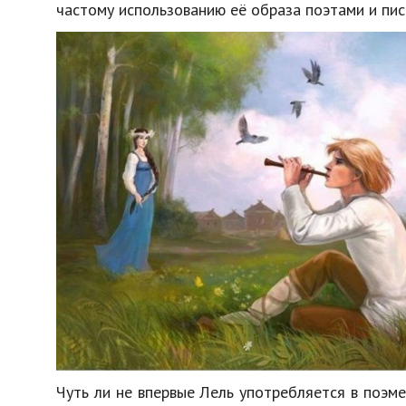
частому
использованию
её
образа
поэтами
и
пи
Чуть
ли
не
впервые
Лель
употребляется
в
поэме