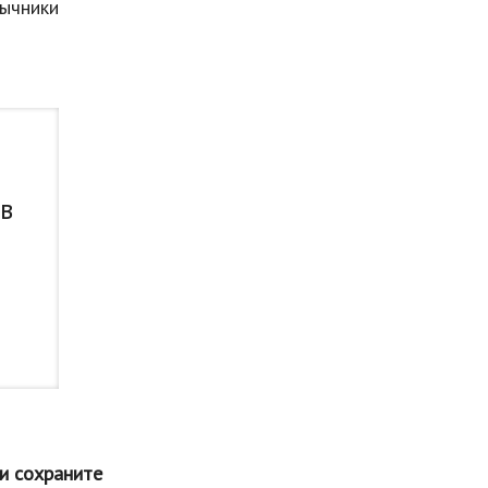
ычники
 в
и сохраните