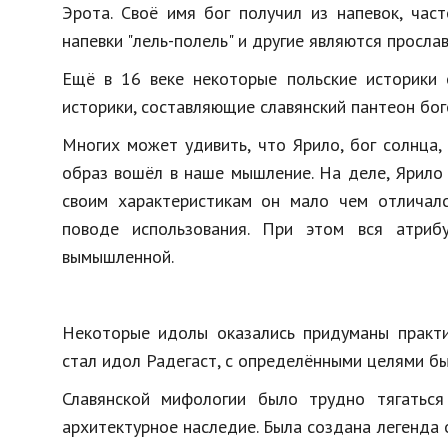
Эрота
.
Своё
имя
бог
получил
из
напевок
,
част
напевки
"
лель
-
полель
"
и
другие
являются
просла
Ещё
в
16
веке
некоторые
польские
историки
историки
,
составляющие
славянский
пантеон
бог
Многих
может
удивить
,
что
Ярило
,
бог
солнца
образ
вошёл
в
наше
мышление
.
На
деле,
Ярило
своим
характеристикам
он
мало
чем
отличал
поводе
использования
.
При
этом
вся
атриб
вымышленной
.
Некоторые
идолы
оказались
придуманы
практ
стал
идол
Радегаст
,
с
определёнными
целями
б
Славянской
мифологии
было
трудно
тягаться
архитектурное
наследие
.
Была
создана
легенда