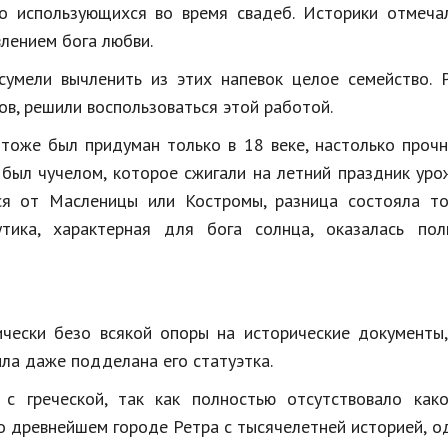
о
использующихся
во
время
свадеб
.
Историки
отмеча
влением
бога
любви
.
сумели
вычленить
из
этих
напевок
целое
семейство
. 
ов
,
решили
воспользоваться
этой
работой
.
,
тоже
был
придуман
только
в
18
веке
,
настолько
проч
был
чучелом
,
которое
сжигали
на
летний
праздник
уро
ся
от
Масленицы
или
Костромы
,
разница
состояла
то
утика
,
характерная
для
бога
солнца
,
оказалась
пол
ически
безо
всякой
опоры
на
исторические
документы
ыла
даже
подделана
его
статуэтка
.
с
греческой
,
так
как
полностью
отсутствовало
как
о
древнейшем
городе
Ретра
с
тысячелетней
историей
,
о