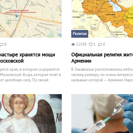
Религия
0
22530
1
0
настыре хранятся мощи
Официальная религия жит
осковской
Армении
ится храм, в котором содержатся
В Закавказье расположилась небо
осковской. Вода, которая течёт в
своему размеру, но очень интересн
еет целебную силу. По своей
название которой — Армения. Нар
скл
ее, зовется армянами.