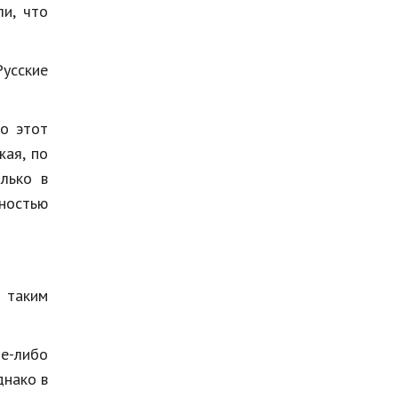
ли
,
что
Р
усские
но
этот
жая
,
по
лько
в
ностью
,
таким
ое
-
либо
днако
в