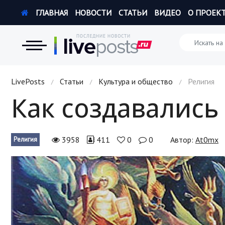
ГЛАВНАЯ
НОВОСТИ
СТАТЬИ
ВИДЕО
О ПРОЕК
Новости
LivePosts
Статьи
Культура и общество
Религия
/
/
/
Как создавались
Экономика
Происшествия
3958
411
0
0
Автор:
At0mx
Религия
Hi-Tech. Интернет
Россия
Наука и техника
Политика