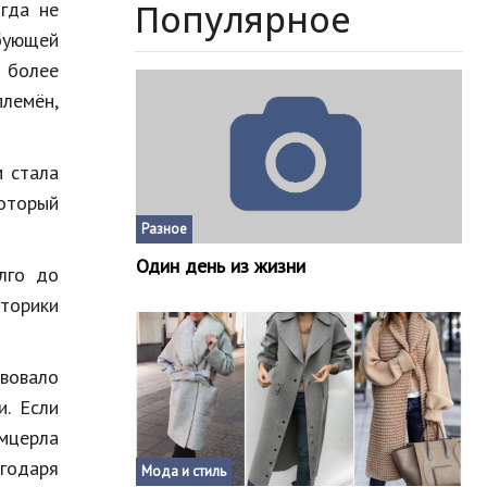
Популярное
огда
не
бующей
более
племён
,
м
стала
оторый
Разное
Один день из жизни
лго
до
торики
твовало
и
.
Если
мцерла
годаря
Мода и стиль