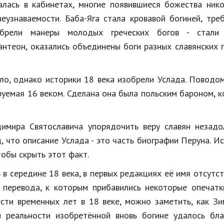
алась
в
кабинетах
,
многие
появившиеся
божества
ник
неузнаваемости
.
Баба
-
Яга
стала
кровавой
богиней
,
тре
брели
манеры
молодых
греческих
богов
-
стали
антеон,
оказались
объединены
боги
разных
славянских
ло
,
однако
историки
18
века
изобрели
Услада
.
Поводо
руемая
16
веком
.
Сделана
она
была
польским
бароном
,
к
димира
Святославича
упорядочить
веру
славян
незадо
д
,
что
описание
Услада
-
это
часть
биографии
Перуна
.
Ис
тобы
скрыть
этот
факт
.
ь
в
середине
18
века
,
в
первых
редакциях
её
имя
отсутс
перевода
,
к
которым
прибавились
некоторые
опечатк
сти
временных
лет
в
18
веке
,
можно
заметить
,
как
Зи
в
реальности
изобретённой
вновь
богине
удалось
бла