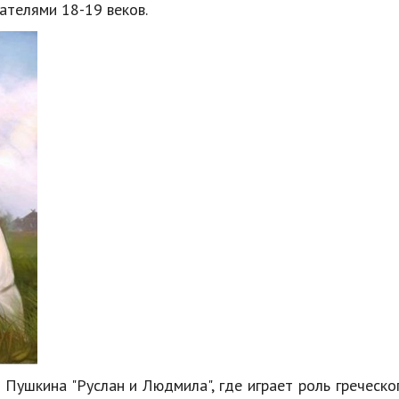
сателями
18
-
19
веков
.
Пушкина
"
Руслан
и
Людмила
",
где
играет
роль
греческо