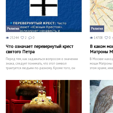
Религия
Религия
25244
2
0
14708
0
Что означает перевернутый крест
В каком мо
святого Петра
Матроны М
Перед тем, как задаваться вопросом о значении
В Москве наход
знака, следует понимать, что этот символ
мощи Матроны М
трактуется людьми по-разному. Кроме того, он
этом храме, им
довольно простой, а
природе люди 