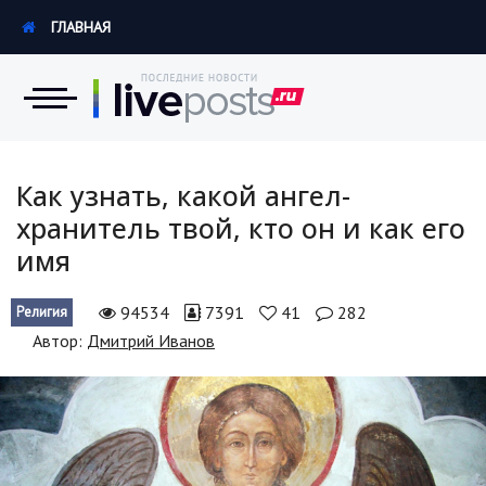
ГЛАВНАЯ
Новости
Как узнать, какой ангел-
хранитель твой, кто он и как его
Экономика
имя
Происшествия
94534
7391
41
282
Религия
Hi-Tech. Интернет
Автор:
Дмитрий Иванов
Россия
Наука и техника
Политика