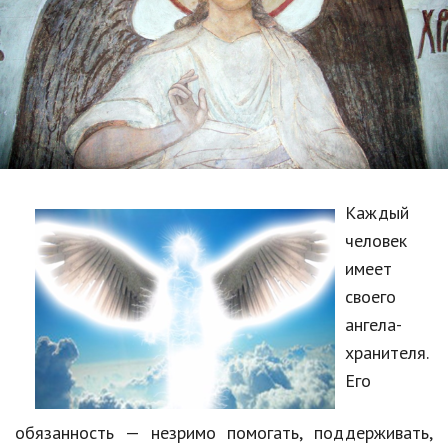
Образование
В мире
Культура
Авто, мото
Спорт
Каждый
Знаменитости
человек
Статьи
имеет
своего
ангела-
Обзоры
хранителя.
Рецепты
Его
Красота и здоровье
обязанность — незримо помогать, поддерживать,