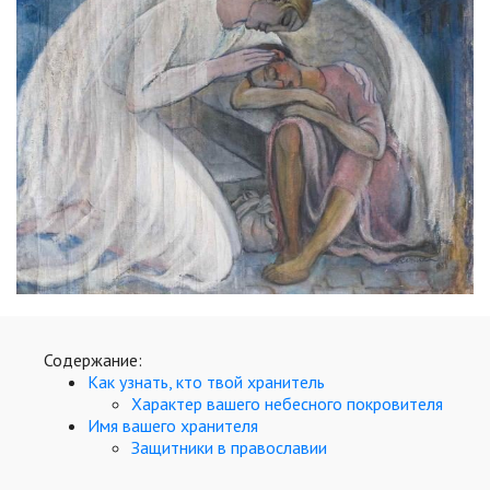
Кинематограф
Домашние животные
Семья и дети
Путешествия
Строительство
Культура и общество
Мода и стиль
Бизнес
Содержание:
Как узнать, кто твой хранитель
Хобби и развлечения
Характер вашего небесного покровителя
Имя вашего хранителя
Финансы
Защитники в православии
Юриспруденция