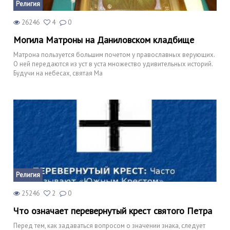
Религия
26246
4
0
Могила Матроны на Даниловском кладбище
Матрона пользуется большим почетом у православных верующих.
О ней передаются из уст в уста множество удивительных историй.
Будучи на небесах, святая Ма
Религия
25246
2
0
Что означает перевернутый крест святого Петра
Перед тем, как задаваться вопросом о значении знака, следует