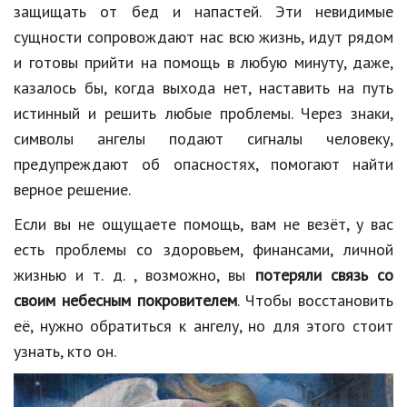
Hi-Tech. Интернет
защищать от бед и напастей. Эти невидимые
сущности сопровождают нас всю жизнь, идут рядом
Авто, мото
и готовы прийти на помощь в любую минуту, даже,
Дом и сад
казалось бы, когда выхода нет, наставить на путь
Недвижимость
истинный и решить любые проблемы. Через знаки,
символы ангелы подают сигналы человеку,
Спорт и фитнес
предупреждают об опасностях, помогают найти
Психология и отношения
верное решение.
Творчество и рукоделие
Если вы не ощущаете помощь, вам не везёт, у вас
есть проблемы со здоровьем, финансами, личной
Разное
жизнью и т. д. , возможно, вы
потеряли связь со
Работа и бизнес
своим небесным покровителем
. Чтобы восстановить
её, нужно обратиться к ангелу, но для этого стоит
Животные
узнать, кто он.
Еда и напитки
Праздники и подарки