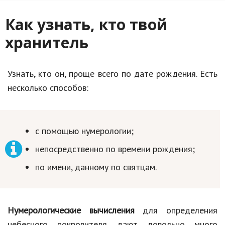
Природа
Как узнать, кто твой
Образование
хранитель
Наука и технологии
Узнать, кто он, проще всего по дате рождения. Есть
несколько способов:
с помощью нумерологии;
непосредственно по времени рождения;
по имени, данному по святцам.
Нумерологические вычисления
для определения
небесного покровителя дают довольно много