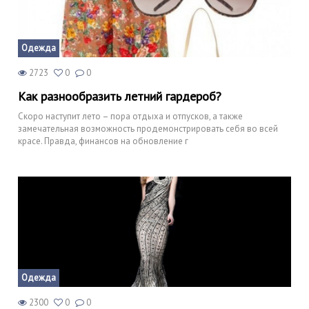
Одежда
2723
0
0
Как разнообразить летний гардероб?
Скоро наступит лето – пора отдыха и отпусков, а также
замечательная возможность продемонстрировать себя во всей
красе. Правда, финансов на обновление г
Одежда
2300
0
0