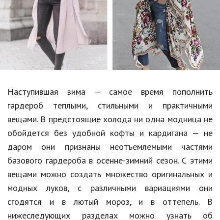
Образование
В мире
Культура
Авто, мото
Спорт
Наступившая зима — самое время пополнить
гардероб теплыми, стильными и практичными
Знаменитости
вещами. В предстоящие холода ни одна модница не
Статьи
обойдется без удобной кофты и кардигана — не
даром они признаны неотъемлемыми частями
базового гардероба в осенне-зимний сезон. С этими
Обзоры
вещами можно создать множество оригинальных и
Рецепты
модных луков, с различными вариациями они
сгодятся и в лютый мороз, и в оттепель. В
Красота и здоровье
нижеследующих разделах можно узнать об