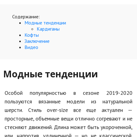
Кинематограф
Содержание:
Модные тенденции
Домашние животные
Кардиганы
Кофты
Семья и дети
Заключение
Видео
Путешествия
Строительство
Модные тенденции
Культура и общество
Мода и стиль
Особой популярностью в сезоне 2019-2020
Бизнес
пользуются вязанные модели из натуральной
Хобби и развлечения
шерсти. Стиль over-size все еще актуален —
просторные, объемные вещи отлично согревают и не
Финансы
стесняют движений. Длина может быть укороченной,
Юриспруденция
или, напротив, удлиненной — но не классической.