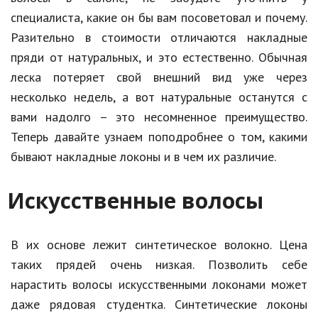
специалиста, какие он бы вам посоветовал и почему.
Кинематограф
Разительно в стоимости отличаются накладные
Домашние животные
пряди от натуральных, и это естественно. Обычная
леска потеряет свой внешний вид уже через
Семья и дети
несколько недель, а вот натуральные останутся с
Путешествия
вами надолго – это несомненное преимущество.
Теперь давайте узнаем поподробнее о том, какими
Строительство
бывают накладные локоны и в чем их различие.
Культура и общество
Искусственные волосы
Мода и стиль
Бизнес
В их основе лежит синтетическое волокно. Цена
Хобби и развлечения
таких прядей очень низкая. Позволить себе
Финансы
нарастить волосы искусственными локонами может
даже рядовая студентка. Синтетические локоны
Юриспруденция