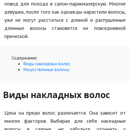
Hi-Tech. Интернет
повод для похода в салон-парикмахерскую. Многие
девушки, после того как однажды нарастили волосы,
Авто, мото
уже не могут расстаться с длиной и распущенные
Дом и сад
длинные волосы становятся их повседневной
Недвижимость
прической.
Спорт и фитнес
Содержание:
Психология и отношения
Виды накладных волос
Искусственные волосы
Творчество и рукоделие
Разное
Виды накладных волос
Работа и бизнес
Животные
Цена на пряди волос различается. Она зависит от
Еда и напитки
многих факторов. Выбирая для себя накладные
Праздники и подарки
волосы в салоне, не забудьте уточнить у