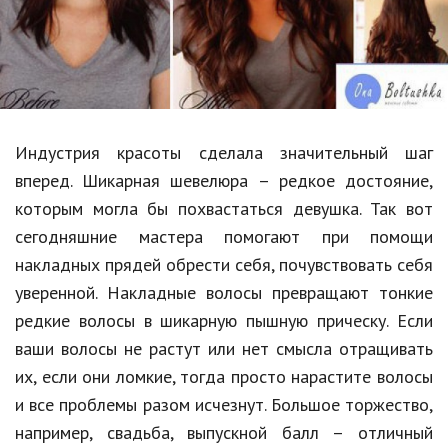
Образование
В мире
Культура
Авто, мото
Индустрия красоты сделала значительный шаг
Спорт
вперед. Шикарная шевелюра – редкое достояние,
которым могла бы похвастаться девушка. Так вот
Знаменитости
сегодняшние мастера помогают при помощи
Статьи
накладных прядей обрести себя, почувствовать себя
уверенной. Накладные волосы превращают тонкие
редкие волосы в шикарную пышную прическу. Если
Обзоры
ваши волосы не растут или нет смысла отращивать
Рецепты
их, если они ломкие, тогда просто нарастите волосы
и все проблемы разом исчезнут. Большое торжество,
Красота и здоровье
например, свадьба, выпускной балл – отличный