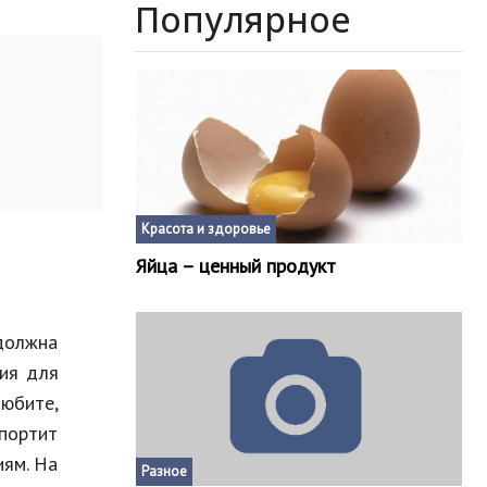
Популярное
Красота и здоровье
Яйца – ценный продукт
должна
вия для
юбите,
портит
иям. На
Разное