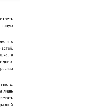
мотреть
личную
делить
частей.
шке, а
 одним.
расиво
 много.
ся лишь
лекать
бразной