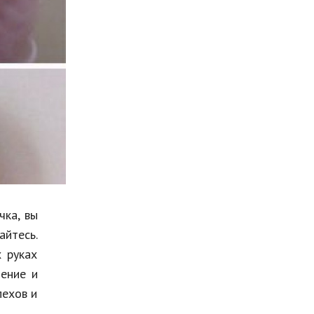
Мода и стиль
Бизнес
Хобби и развлечения
Финансы
Юриспруденция
Природа
Образование
Наука и технологии
чка, вы
айтесь.
 руках
мение и
пехов и