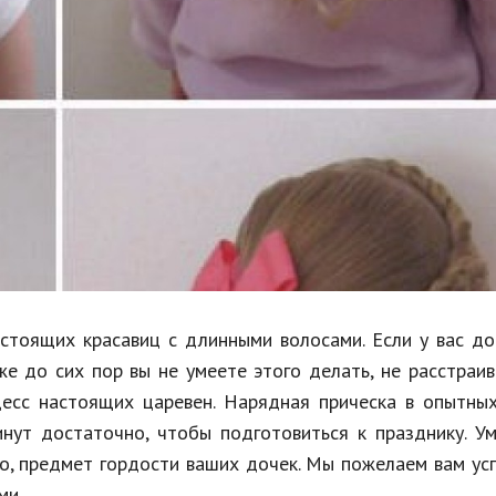
Недвижимость
Спорт и фитнес
Психология и отношения
Творчество и рукоделие
Разное
Работа и бизнес
Животные
Еда и напитки
стоящих красавиц с длинными волосами. Если у вас до
же до сих пор вы не умеете этого делать, не расстраив
Праздники и подарки
есс настоящих царевен. Нарядная прическа в опытных
инут достаточно, чтобы подготовиться к празднику. У
ко, предмет гордости ваших дочек. Мы пожелаем вам ус
ми.