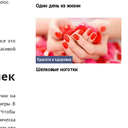
лос.
Один день из жизни
все это
расивой
Красота и здоровье
Шелковые ноготки
чек
чки на
игры. В
. Чтобы
ическа
ком или