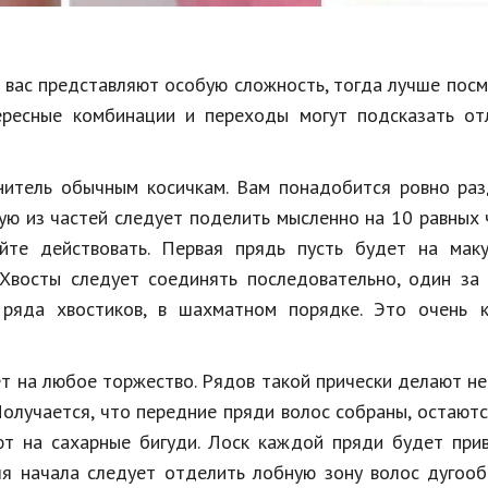
 вас представляют особую сложность, тогда лучше пос
ересные комбинации и переходы могут подсказать от
нитель обычным косичкам. Вам понадобится ровно раз
дую из частей следует поделить мысленно на 10 равных 
те действовать. Первая прядь пусть будет на маку
 Хвосты следует соединять последовательно, один за
ряда хвостиков, в шахматном порядке. Это очень к
ет на любое торжество. Рядов такой прически делают не
олучается, что передние пряди волос собраны, остают
т на сахарные бигуди. Лоск каждой пряди будет прив
Для начала следует отделить лобную зону волос дугоо