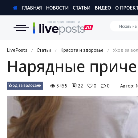
ГЛАВНАЯ
НОВОСТИ
СТАТЬИ
ВИДЕО
О ПРОЕК
Новости
LivePosts
Статьи
Красота и здоровье
Уход за во
/
/
/
Нарядные приче
Экономика
Происшествия
3455
22
0
0
Автор:
N
Уход за волосами
Hi-Tech. Интернет
Россия
Наука и техника
Политика