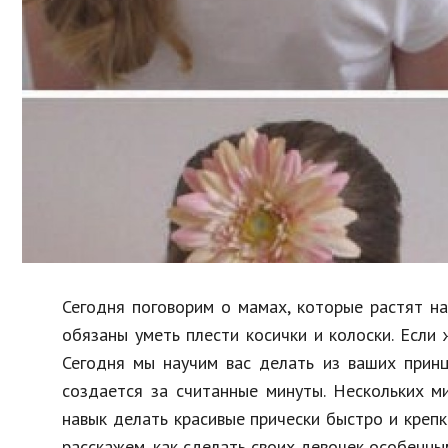
Образование
В мире
Культура
Авто, мото
Спорт
Знаменитости
Сегодня поговорим о мамах, которые растят на
обязаны уметь плести косички и колоски. Если 
Сегодня мы научим вас делать из ваших принц
создается за считанные минуты. Нескольких м
навык делать красивые прически быстро и креп
расскажем, как сделать своих девочек особенны