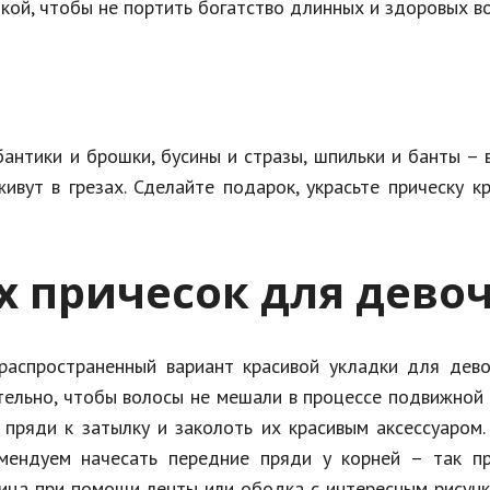
кой, чтобы не портить богатство длинных и здоровых во
бантики и брошки, бусины и стразы, шпильки и банты – 
живут в грезах. Сделайте подарок, украсьте прическу к
 причесок для дево
аспространенный вариант красивой укладки для дево
тельно, чтобы волосы не мешали в процессе подвижной 
 пряди к затылку и заколоть их красивым аксессуаром
омендуем начесать передние пряди у корней – так пр
лица при помощи ленты или ободка с интересным рисун