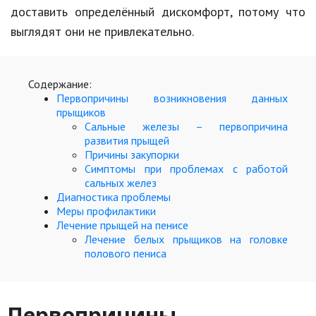
Hi-Tech. Интернет
доставить определённый дискомфорт, потому что
Авто, мото
выглядят они не привлекательно.
Дом и сад
Содержание:
Недвижимость
Первопричины возникновения данных
прыщиков
Спорт и фитнес
Сальные железы – первопричина
развития прыщей
Психология и отношения
Причины закупорки
Симптомы при проблемах с работой
Творчество и рукоделие
сальных желез
Диагностика проблемы
Разное
Меры профилактики
Лечение прыщей на пенисе
Работа и бизнес
Лечение белых прыщиков на головке
полового пениса
Животные
Еда и напитки
Первопричины
Праздники и подарки