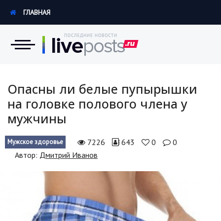
ГЛАВНАЯ
Новости
Опасны ли белые пупырышки
на головке полового члена у
Экономика
мужчины
Происшествия
7226
643
0
0
Мужское здоровье
Hi-Tech. Интернет
Автор:
Дмитрий Иванов
Россия
Наука и техника
Политика