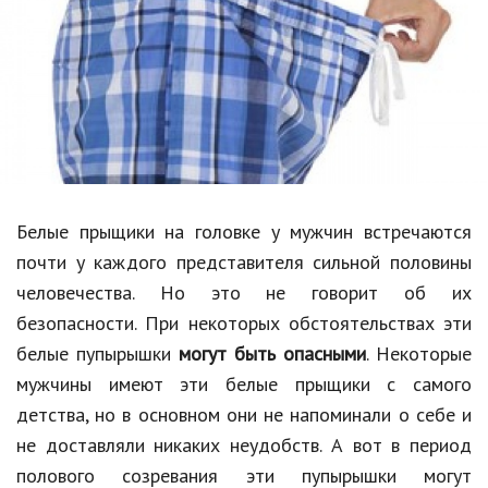
Образование
В мире
Культура
Авто, мото
Спорт
Белые прыщики на головке у мужчин встречаются
Знаменитости
почти у каждого представителя сильной половины
Статьи
человечества. Но это не говорит об их
безопасности. При некоторых обстоятельствах эти
белые пупырышки
могут быть опасными
. Некоторые
Обзоры
мужчины имеют эти белые прыщики с самого
Рецепты
детства, но в основном они не напоминали о себе и
не доставляли никаких неудобств. А вот в период
Красота и здоровье
полового созревания эти пупырышки могут