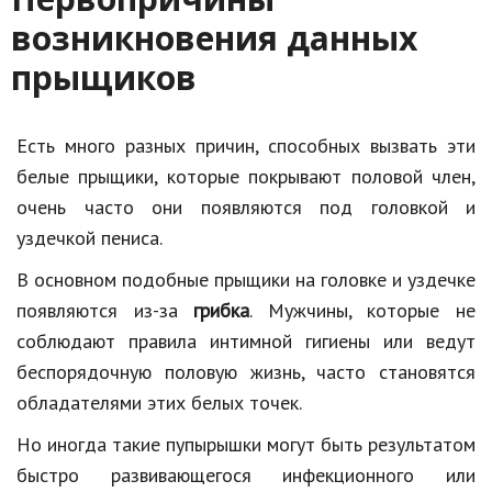
возникновения данных
Кинематограф
прыщиков
Домашние животные
Семья и дети
Есть много разных причин, способных вызвать эти
Путешествия
белые прыщики, которые покрывают половой член,
очень часто они появляются под головкой и
Строительство
уздечкой пениса.
Культура и общество
В основном подобные прыщики на головке и уздечке
Мода и стиль
появляются из-за
грибка
. Мужчины, которые не
соблюдают правила интимной гигиены или ведут
Бизнес
беспорядочную половую жизнь, часто становятся
Хобби и развлечения
обладателями этих белых точек.
Финансы
Но иногда такие пупырышки могут быть результатом
быстро развивающегося инфекционного или
Юриспруденция