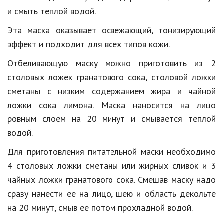
Hi-Tech. Интернет
и смыть теплой водой.
Авто, мото
Эта маска оказывает освежающий, тонизирующий
Дом и сад
эффект и подходит для всех типов кожи.
Недвижимость
Отбеливающую маску можно приготовить из 2
столовых ложек гранатового сока, столовой ложки
Спорт и фитнес
сметаны с низким содержанием жира и чайной
Психология и отношения
ложки сока лимона. Маска наносится на лицо
ровным слоем на 20 минут и смывается теплой
Творчество и рукоделие
водой.
Разное
Для приготовления питательной маски необходимо
Работа и бизнес
4 столовых ложки сметаны или жирных сливок и 3
чайных ложки гранатового сока. Смешав маску надо
Животные
сразу нанести ее на лицо, шею и область декольте
Еда и напитки
на 20 минут, смыв ее потом прохладной водой.
Праздники и подарки