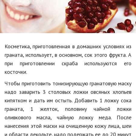
Образование
В мире
Культура
Авто, мото
Косметика, приготовленная в домашних условиях из
Спорт
граната, использует, в основном, сок этого фрукта. А
при приготовлении скраба используются его
Знаменитости
косточки.
Статьи
Чтобы приготовить тонизирующую гранатовую маску
надо заварить 3 столовых ложки овсяных хлопьев
кипятком и дать им остыть. Добавить 1 ложку сока
Обзоры
граната, 1 желток, половину чайной ложки
Рецепты
оливкового масла, чайную ложку меда. После
Красота и здоровье
нанесения этой маски на очищенную кожу лица, шеи
и области декольте, надо подержать ее до 20 минут