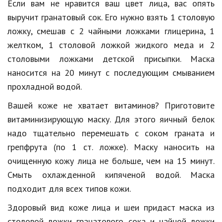
Если вам не нравится ваш цвет лица, вас опять
выручит гранатовый сок. Его нужно взять 1 столовую
Кинематограф
ложку, смешав с 2 чайными ложками глицерина, 1
Домашние животные
желтком, 1 столовой ложкой жидкого меда и 2
Семья и дети
столовыми ложками детской присыпки. Маска
наносится на 20 минут с последующим смыванием
Путешествия
прохладной водой.
Строительство
Вашей коже не хватает витаминов? Приготовите
Культура и общество
витаминизирующую маску. Для этого яичный белок
надо тщательно перемешать с соком граната и
Мода и стиль
грепфрута (по 1 ст. ложке). Маску наносить на
Бизнес
очищенную кожу лица не больше, чем на 15 минут.
Смыть охлажденной кипяченой водой. Маска
Хобби и развлечения
подходит для всех типов кожи.
Финансы
Здоровый вид коже лица и шеи придаст маска из
Юриспруденция
столовой ложки гранатового сока и чайной ложки