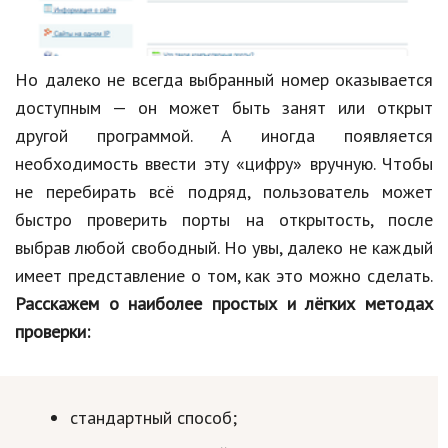
Hi-Tech. Интернет
Авто, мото
Но далеко не всегда выбранный номер оказывается
Дом и сад
доступным — он может быть занят или открыт
Недвижимость
другой программой. А иногда появляется
Спорт и фитнес
необходимость ввести эту «цифру» вручную. Чтобы
не перебирать всё подряд, пользователь может
Психология и отношения
быстро проверить порты на открытость, после
Творчество и рукоделие
выбрав любой свободный. Но увы, далеко не каждый
имеет представление о том, как это можно сделать.
Разное
Расскажем о наиболее простых и лёгких методах
Работа и бизнес
проверки:
Животные
Еда и напитки
стандартный способ;
Праздники и подарки