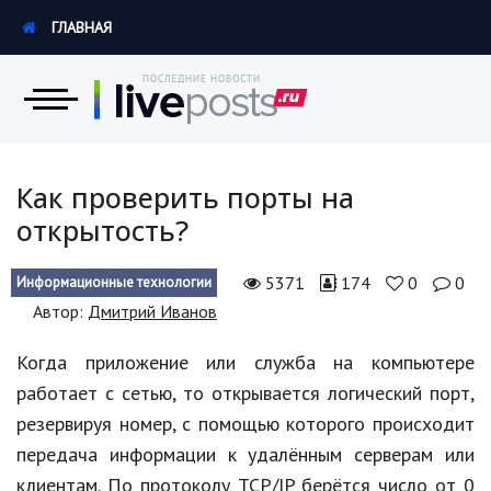
ГЛАВНАЯ
Новости
Как проверить порты на
открытость?
Экономика
5371
174
0
0
Информационные технологии
Происшествия
Автор:
Дмитрий Иванов
Hi-Tech. Интернет
Когда приложение или служба на компьютере
Россия
работает с сетью, то открывается логический порт,
резервируя номер, с помощью которого происходит
Наука и техника
передача информации к удалённым серверам или
Политика
клиентам. По протоколу TCP/IP берётся число от 0