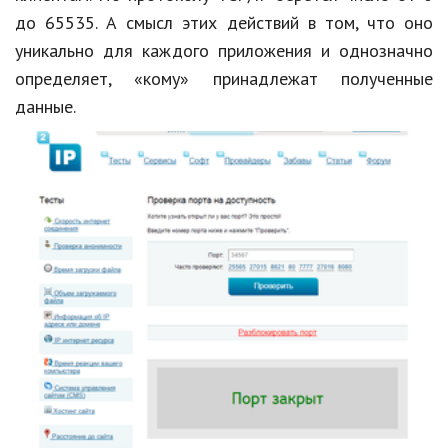
Образование
до 65535. А смысл этих действий в том, что оно
уникально для каждого приложения и однозначно
В мире
определяет, «кому» принадлежат полученные
Культура
данные.
Авто, мото
Спорт
Знаменитости
Статьи
Обзоры
Рецепты
Красота и здоровье