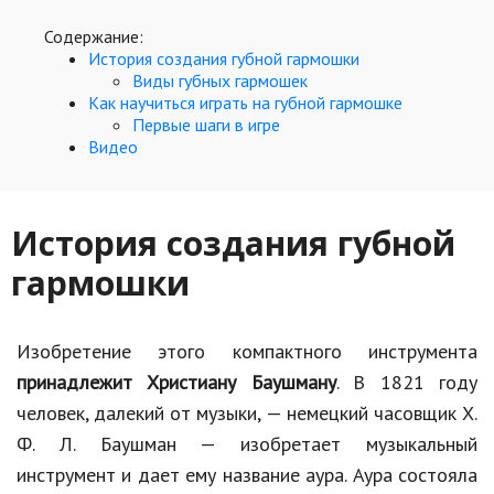
Hi-Tech. Интернет
Содержание:
Авто, мото
История создания губной гармошки
Виды губных гармошек
Дом и сад
Как научиться играть на губной гармошке
Первые шаги в игре
Недвижимость
Видео
Спорт и фитнес
Психология и отношения
История создания губной
Творчество и рукоделие
гармошки
Разное
Изобретение этого компактного инструмента
Работа и бизнес
принадлежит Христиану Баушману
. В 1821 году
Животные
человек, далекий от музыки, — немецкий часовщик Х.
Ф. Л. Баушман — изобретает музыкальный
Еда и напитки
инструмент и дает ему название аура. Аура состояла
Праздники и подарки