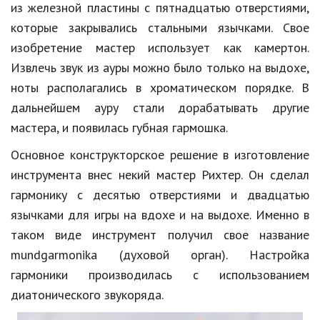
из железной пластины с пятнадцатью отверстиями,
Кинематограф
которые закрывались стальными язычками. Свое
изобретение мастер использует как камертон.
Домашние животные
Извлечь звук из ауры можно было только на выдохе,
Семья и дети
ноты располагались в хроматическом порядке. В
дальнейшем ауру стали дорабатывать другие
Путешествия
мастера, и появилась губная гармошка.
Строительство
Основное конструкторское решение в изготовление
Культура и общество
инструмента внес некий мастер Рихтер. Он сделал
гармонику с десятью отверстиями и двадцатью
Мода и стиль
язычками для игры на вдохе и на выдохе. Именно в
Бизнес
таком виде инструмент получил свое название
Хобби и развлечения
mundgarmonika (духовой орган). Настройка
гармоники производилась с использованием
Финансы
диатонического звукоряда.
Юриспруденция