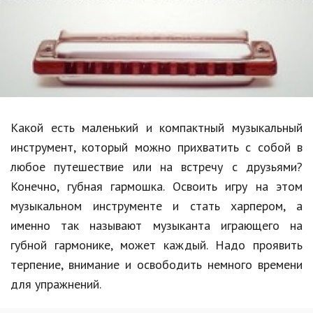
Образование
В мире
Культура
Авто, мото
Спорт
Какой есть маленький и компактный музыкальный
инструмент, который можно прихватить с собой в
Знаменитости
любое путешествие или на встречу с друзьями?
Статьи
Конечно, губная гармошка. Освоить игру на этом
музыкальном инструменте и стать харпером, а
именно так называют музыканта играющего на
Обзоры
губной гармонике, может каждый. Надо проявить
Рецепты
терпение, внимание и освободить немного времени
для упражнений.
Красота и здоровье