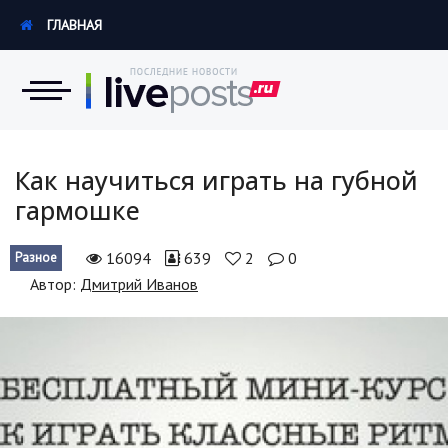
ГЛАВНАЯ
Новости
Как научиться играть на губной
гармошке
Экономика
16094
639
2
0
Разное
Происшествия
Автор:
Дмитрий Иванов
Hi-Tech. Интернет
Россия
Наука и техника
Политика