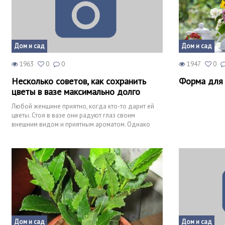
Дом и сад
Дом и сад
1963
0
0
1947
0
Несколько советов, как сохранить
Форма для 
цветы в вазе максимально долго
Любой женщине приятно, когда кто-то дарит ей
цветы. Стоя в вазе они радуют глаз своим
внешним видом и приятным ароматом. Однако
многие цветы быстро вян
Дом и сад
Дом и сад