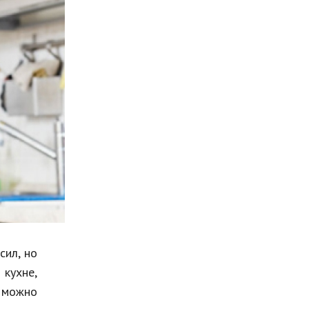
Мода и стиль
Бизнес
Хобби и развлечения
Финансы
Юриспруденция
Природа
Образование
Наука и технологии
сил, но
кухне,
о можно