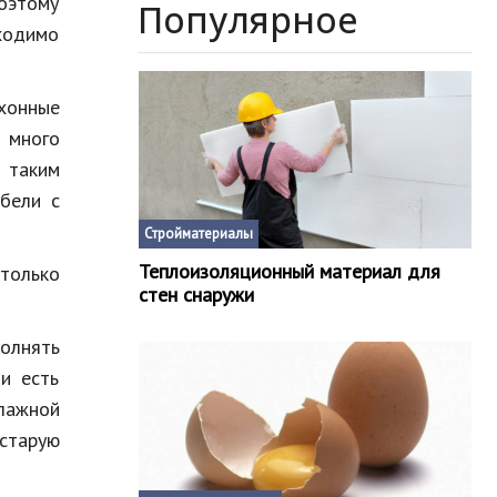
поэтому
Популярное
бходимо
хонные
я много
 таким
бели с
Стройматериалы
Теплоизоляционный материал для
 только
стен снаружи
полнять
и есть
лажной
 старую