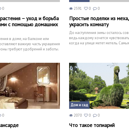
0
2591
0
0
растения – уход и борьба
Простые поделки из меха
ями с помощью домашних
украсить комнату
До наступления зимы осталось сов
ведь каждому хочется чувствовать
ения в доме, на балконе или
когда на улице метет метель. Сам
оставляют важную часть украшения
решением будет п
зоны требуют удобрений и заботы.
иче
Дом и сад
0
2070
0
0
мансарде
Что такое топиарий