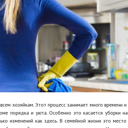
Недвижимость
Спорт и фитнес
Психология и отношения
Творчество и рукоделие
Разное
Работа и бизнес
Животные
Еда и напитки
Праздники и подарки
сем хозяйкам. Этот процесс занимает много времени и 
е порядка и уюта. Особенно это касается уборки на 
лько изменений как здесь. В семейной жизни это мест