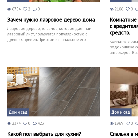
6754
2
0
2106
0
Зачем нужно лавровое дерево дома
Комнатные 
с вредител
Лавровое дерево, то самое, которое дает нам
средств.
лавровый лист, пользуется популярностью с
древних времен. При этом изначальное его
Комнатные раст
применение – отнюдь не п
подоконнике с
интерьеров. Ва
Небольшое кол
Дом и сад
Дом и сад
2374
0
423
1969
0
Какой пол выбрать для кухни?
Спальня в 