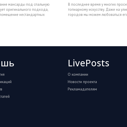
ние мансарды под спальную
В последнее время у многих просн
ует оригинального подхода,
топиарному искусству. Даже на ул
 помещение нестандартных
городов мы можем любоваться ег
уется тщательным о
произведениями. Для тех, кт
ошь
LivePosts
тия
О компании
икаций
Новости проекта
тв
Рекламадателям
татей