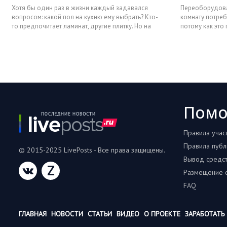
Хотя бы один раз в жизни каждый задавался
Переоборудова
вопросом: какой пол на кухню ему выбрать? Кто-
комнату потреб
то предпочитает ламинат, другие плитку. Но на
потому как это
сегодняшний день
размеров. Треб
Пом
Правила учас
Правила публ
© 2015-2025 LivePosts - Все права защищены.
Вывод средс
Z
Размещение с
FAQ
ГЛАВНАЯ
НОВОСТИ
СТАТЬИ
ВИДЕО
О ПРОЕКТЕ
ЗАРАБОТАТЬ