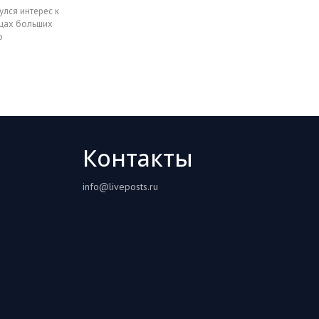
улся интерес к
ицах больших
о
Контакты
info@liveposts.ru