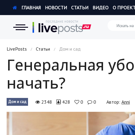
ГЛАВНАЯ
НОВОСТИ
СТАТЬИ
ВИДЕО
О ПРОЕК
Новости
LivePosts
Статьи
Дом и сад
/
/
Генеральная убор
Экономика
начать?
Происшествия
Hi-Tech. Интернет
2348
428
0
0
Автор:
Anni
Дом и сад
Россия
Наука и техника
Политика