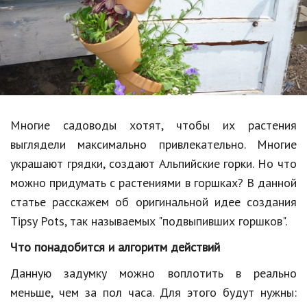
Образование
В мире
Культура
Авто, мото
Спорт
Многие садоводы хотят, чтобы их растения
выглядели максимально привлекательно. Многие
Знаменитости
украшают грядки, создают Альпийские горки. Но что
Статьи
можно придумать с растениями в горшках? В данной
статье расскажем об оригинальной идее создания
Tipsy Pots, так называемых "подвыпивших горшков".
Обзоры
Что понадобится и алгоритм действий
Рецепты
Данную задумку можно воплотить в реально
Красота и здоровье
меньше, чем за пол часа. Для этого будут нужны: