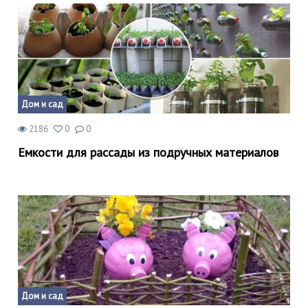
Дом и сад
2186
0
0
Емкости для рассады из подручных материалов
Дом и сад