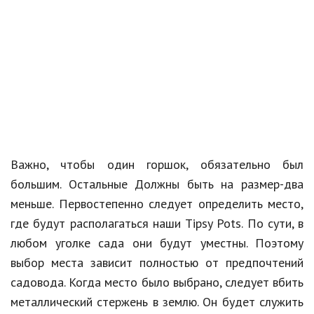
Кинематограф
Домашние животные
Семья и дети
Путешествия
Строительство
Важно, чтобы один горшок, обязательно был
Культура и общество
большим. Остальные Должны быть на размер-два
Мода и стиль
меньше. Первостепенно следует определить место,
Бизнес
где будут располагаться наши Tipsy Pots. По сути, в
любом уголке сада они будут уместны. Поэтому
Хобби и развлечения
выбор места зависит полностью от предпочтений
Финансы
садовода. Когда место было выбрано, следует вбить
металлический стержень в землю. Он будет служить
Юриспруденция