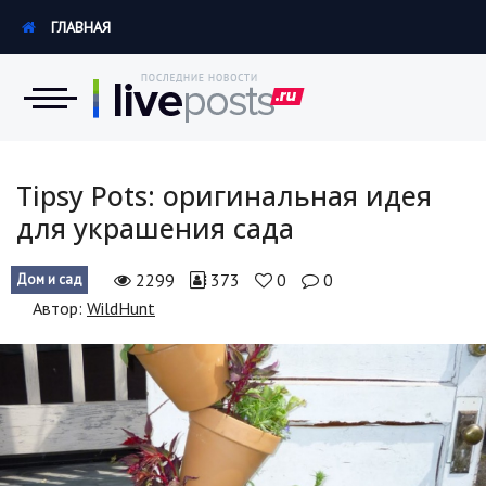
ГЛАВНАЯ
Новости
Tipsy Pots: оригинальная идея
для украшения сада
Экономика
2299
373
0
0
Дом и сад
Происшествия
Автор:
WildHunt
Hi-Tech. Интернет
Россия
Наука и техника
Политика