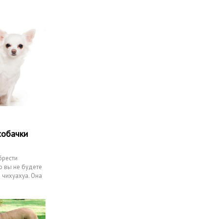
собачки
брести
о вы не будете
 чихуахуа. Она