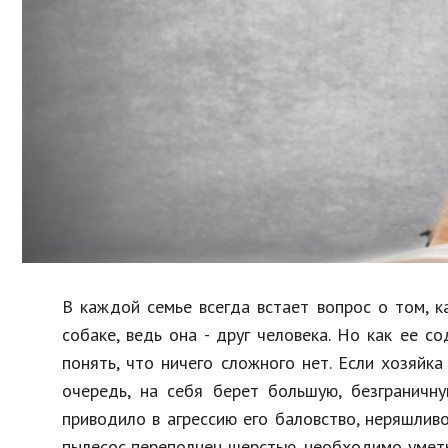
Образование
В мире
Культура
Авто, мото
Спорт
Знаменитости
В каждой семье всегда встает вопрос о том, к
собаке, ведь она - друг человека. Но как ее с
понять, что ничего сложного нет. Если хозяйка
очередь, на себя берет большую, безграничн
приводило в агрессию его баловство, неряшливо
пылесос переполнен шерстью, необходимо уметь 