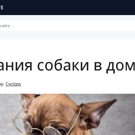
ТЕ
Статьи
ния собаки в до
Обзоры
Рецепты
ор:
Cyclops
Красота и здоровье
Hi-Tech. Интернет
Авто, мото
Дом и сад