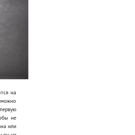
Мода и стиль
Бизнес
Хобби и развлечения
Финансы
Юриспруденция
Природа
Образование
Наука и технологии
ются на
, можно
 первую
обы не
ана или
ы он ни