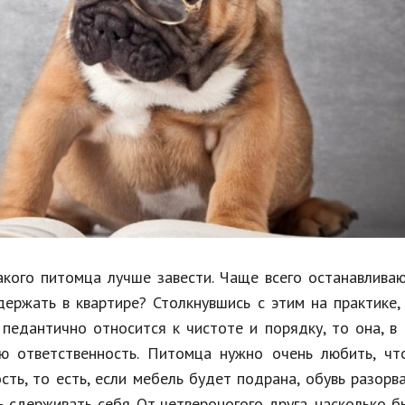
Недвижимость
Спорт и фитнес
Психология и отношения
Творчество и рукоделие
Разное
Работа и бизнес
Животные
Еда и напитки
акого питомца лучше завести. Чаще всего останавлива
одержать в квартире? Столкнувшись с этим на практике
Праздники и подарки
 педантично относится к чистоте и порядку, то она, в
ую ответственность. Питомца нужно очень любить, чт
сть, то есть, если мебель будет подрана, обувь разорв
сдерживать себя. От четвероногого друга, насколько б