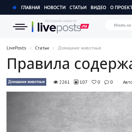
ГЛАВНАЯ
НОВОСТИ
СТАТЬИ
ВИДЕО
О ПРОЕК
Новости
LivePosts
Статьи
Домашние животные
/
/
Правила содержа
Экономика
Происшествия
2261
107
0
0
Авт
Домашние животные
Hi-Tech. Интернет
Россия
Наука и техника
Политика