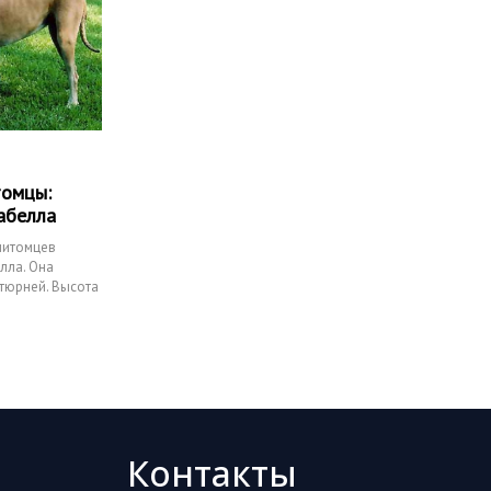
омцы:
абелла
питомцев
лла. Она
тюрней. Высота
Контакты