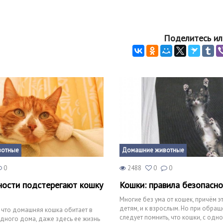
Поделитесь ил
вотные
Домашние животные
0
2488
0
0
ности подстерегают кошку
Кошки: правила безопасно
Многие без ума от кошек, причём эт
детям, и к взрослым. Но при обра
, что домашняя кошка обитает в
следует помнить, что кошки, с одн
одного дома, даже здесь ее жизнь