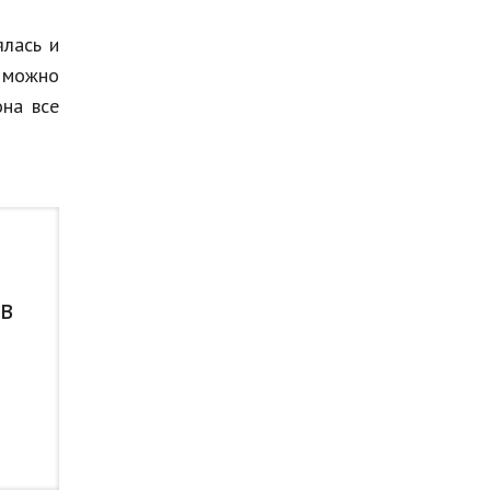
ялась и
 можно
она все
 в