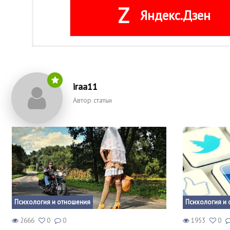
Z
Яндекс.Дзен
iraa11
Автор статьи
Психология и отношения
Психология и 
2666
0
0
1953
0