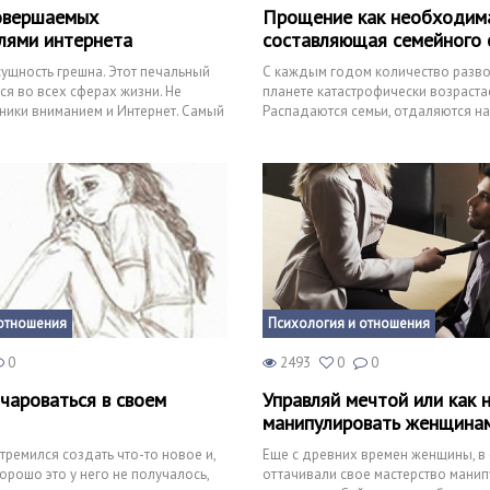
совершаемых
Прощение как необходим
лями интернета
составляющая семейного 
ущность грешна. Этот печальный
С каждым годом количество разв
ся во всех сферах жизни. Не
планете катастрофически возрастае
ики вниманием и Интернет. Самый
Распадаются семьи, отдаляются н
х в
дорогие прежде друг другу люди.
отношения
Психология и отношения
0
2493
0
0
очароваться в своем
Управляй мечтой или как 
манипулировать женщина
тремился создать что-то новое и,
Еще с древних времен женщины, в
орошо это у него не получалось,
оттачивали свое мастерство мани