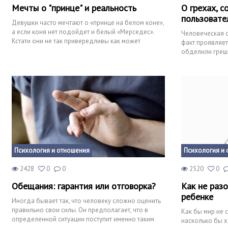
Мечты о "принце" и реальность
О грехах, 
пользовате
Девушки часто мечтают о «принце на белом коне»,
а если коня нет подойдет и белый «Мерседес».
Человеческая с
Кстати они не так привередливы как может
факт проявляет
показаться, цвет
обделили грешн
популярный гре
Психология и отношения
Психология и 
2428
0
0
2520
0
Обещания: гарантия или отговорка?
Как не раз
ребенке
Иногда бывает так, что человеку сложно оценить
правильно свои силы. Он предполагает, что в
Как бы мир не с
определенной ситуации поступит именно таким
насколько бы х