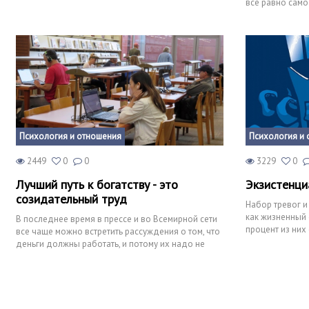
образом. Но обст
все равно само
вселенная т
Психология и отношения
Психология и 
2449
0
0
3229
0
Лучший путь к богатству - это
Экзистенци
созидательный труд
Набор тревог и
как жизненный 
В последнее время в прессе и во Всемирной сети
процент из них
все чаще можно встретить рассуждения о том, что
другие - явля
деньги должны работать, и потому их надо не
держать дома