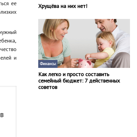
ться ее
Хрущёва на них нет!
близких
енужный
ебенка,
чество
телей и
Финансы
Как легко и просто составить
семейный бюджет: 7 действенных
советов
 в