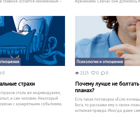
е главное остается неизменным –
мужчинами. Сейчас они добились 
фантастических рез
отношения
Психология и отношения
0
2125
0
0
альные страхи
Почему лучше не болтать
планах?
 страхов столь же индивидуален,
опыт, и сам человек. Некоторый
Есть такая поговорка «Если хочеш
 связан с конкретными событиями,
Бога, то расскажи ему о своих плана
истинная правда. Иногда даже са
продуманные планы и персп