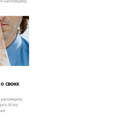
по-настоящему
 о своих
ь рассмешить
х!». И это
мые