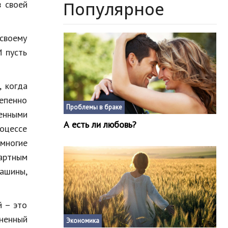
Популярное
в своей
своему
И пусть
 когда
епенно
Проблемы в браке
енными
А есть ли любовь?
оцессе
 многие
артным
машины,
й – это
зненный
Экономика