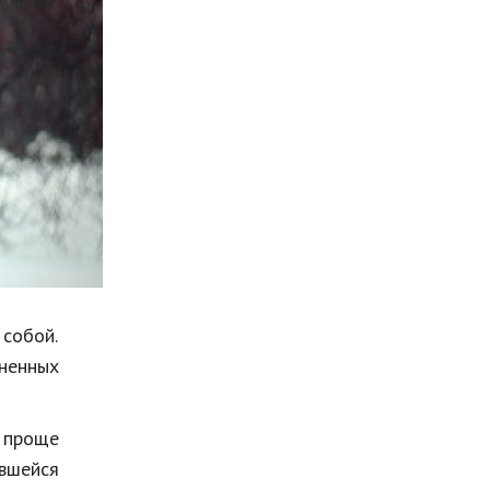
Мода и стиль
Бизнес
Хобби и развлечения
Финансы
Юриспруденция
Природа
Образование
Наука и технологии
собой.
зненных
 проще
ившейся