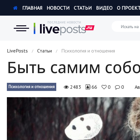
ГЛАВНАЯ
НОВОСТИ
СТАТЬИ
ВИДЕО
О ПРОЕК
Новости
LivePosts
Статьи
Психология и отношения
/
/
Быть самим собой
Экономика
Происшествия
2483
66
0
0
Ав
Психология и отношения
Hi-Tech. Интернет
Россия
Наука и техника
Политика