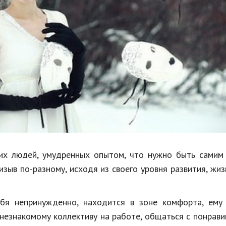
Недвижимость
Спорт и фитнес
Психология и отношения
Творчество и рукоделие
Разное
Работа и бизнес
Животные
Еда и напитки
их людей, умудренных опытом, что нужно быть самим 
зыв по-разному, исходя из своего уровня развития, жи
Праздники и подарки
ебя непринужденно, находится в зоне комфорта, ему
 незнакомому коллективу на работе, общаться с понрав