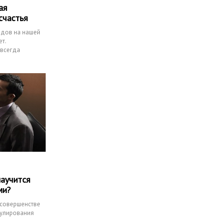
ая
счастья
одов на нашей
т.
авсегда
научится
ми?
 совершенстве
пулирования