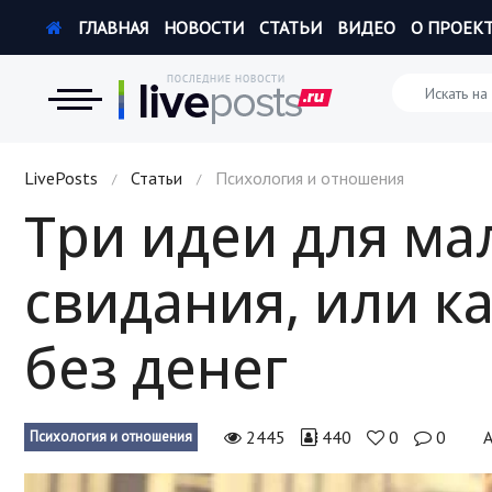
ГЛАВНАЯ
НОВОСТИ
СТАТЬИ
ВИДЕО
О ПРОЕК
Новости
LivePosts
Статьи
Психология и отношения
/
/
Три идеи для м
Экономика
свидания, или к
Происшествия
Hi-Tech. Интернет
без денег
Россия
Наука и техника
2445
440
0
0
Психология и отношения
Политика