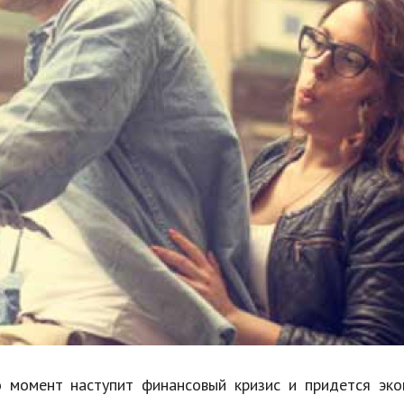
Недвижимость
Спорт и фитнес
Психология и отношения
Творчество и рукоделие
Разное
Работа и бизнес
Животные
Еда и напитки
Праздники и подарки
о момент наступит финансовый кризис и придется эко