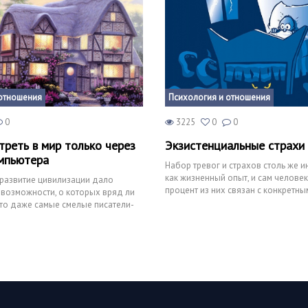
отношения
Психология и отношения
0
3225
0
0
треть в мир только через
Экзистенциальные страхи
мпьютера
Набор тревог и страхов столь же 
как жизненный опыт, и сам челове
развитие цивилизации дало
процент из них связан с конкретн
 возможности, о которых вряд ли
другие - явля
то даже самые смелые писатели-
о, напр