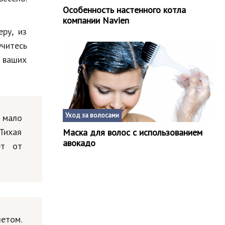
Особенность настенного котла
компании Navien
ру, из
учитесь
т ваших
Уход за волосами
 мало
Тихая
Маска для волос с использованием
авокадо
ет от
летом.