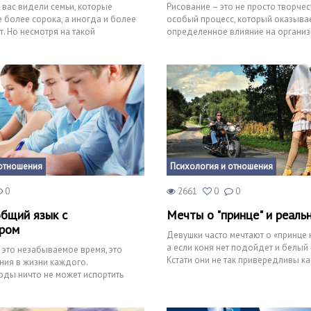
 вас видели семьи, которые
Рисование – это не просто творчес
 более сорока, а иногда и более
особый процесс, который оказыва
т. Но несмотря на такой
определенное влияние на организм
ый срок совме
психику. Многие люди рисуют,
отношения
Психология и отношения
0
2661
0
0
общий язык с
Мечты о "принце" и реаль
ром
Девушки часто мечтают о «принце 
а если коня нет подойдет и белый
 это незабываемое время, это
Кстати они не так привередливы к
ния в жизни каждого.
показаться, цвет
оды ничто не может испортить
, проваленных эк