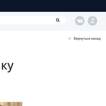
Z
Вернуться назад
Кинематограф
шку
Домашние животные
Семья и дети
Путешествия
Строительство
Культура и общество