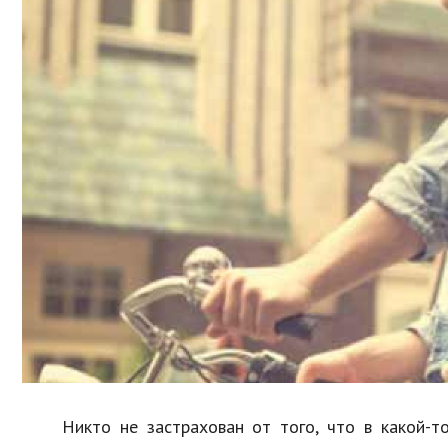
Образование
В мире
Культура
Авто, мото
Спорт
Знаменитости
Никто не застрахован от того, что в какой-т