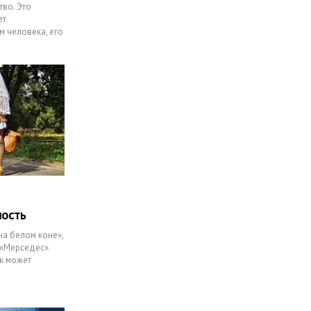
тво. Это
ет
 человека, его
ность
на белом коне»,
 «Мерседес».
ак может