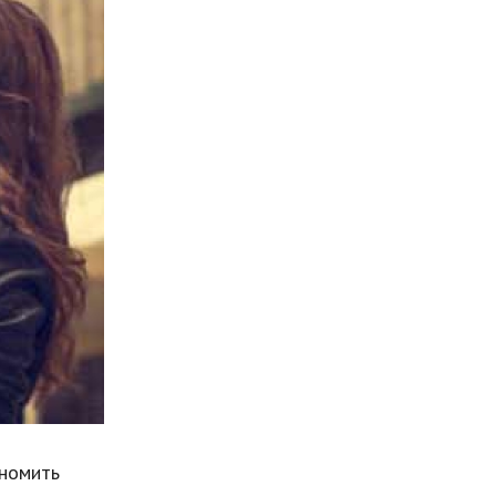
Мода и стиль
Бизнес
Хобби и развлечения
Финансы
Юриспруденция
Природа
Образование
Наука и технологии
номить