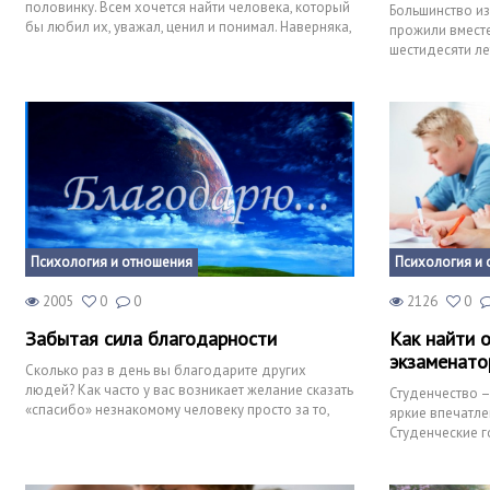
половинку. Всем хочется найти человека, который
Большинство из
бы любил их, уважал, ценил и понимал. Наверняка,
прожили вместе
ни для ког
шестидесяти ле
продолжительн
Психология и отношения
Психология и 
2005
0
0
2126
0
Забытая сила благодарности
Как найти 
экзаменато
Сколько раз в день вы благодарите других
людей? Как часто у вас возникает желание сказать
Студенчество –
«спасибо» незнакомому человеку просто за то,
яркие впечатле
что он дал вам и
Студенческие г
кроме, пожалуй