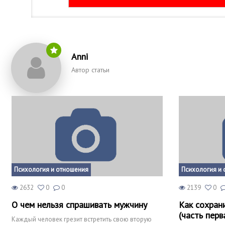
Anni
Автор статьи
Психология и отношения
Психология и 
2632
0
0
2139
0
О чем нельзя спрашивать мужчину
Как сохран
(часть перв
Каждый человек грезит встретить свою вторую