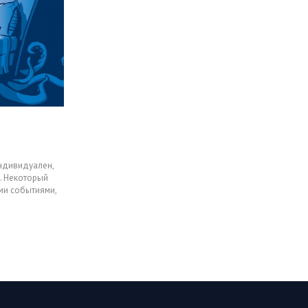
индивидуален,
к. Некоторый
ыми событиями,