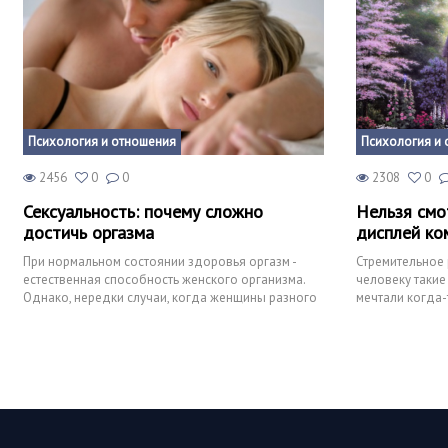
Психология и отношения
Психология и 
2456
0
0
2308
0
Сексуальность: почему сложно
Нельзя смо
достичь оргазма
дисплей ко
При нормальном состоянии здоровья оргазм -
Стремительное 
естественная способность женского организма.
человеку такие
Однако, нередки случаи, когда женщины разного
мечтали когда-
возраста и социал
фантасты. Можн