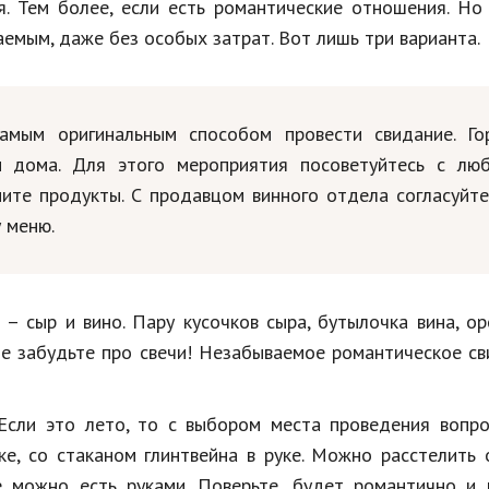
ия. Тем более, если есть романтические отношения. Н
емым, даже без особых затрат. Вот лишь три варианта.
амым оригинальным способом провести свидание. Го
н дома. Для этого мероприятия посоветуйтесь с лю
пите продукты. С продавцом винного отдела согласуйт
 меню.
– сыр и вино. Пару кусочков сыра, бутылочка вина, о
не забудьте про свечи! Незабываемое романтическое с
Если это лето, то с выбором места проведения вопро
ке, со стаканом глинтвейна в руке. Можно расстелить
 можно есть руками. Поверьте, будет романтично и в