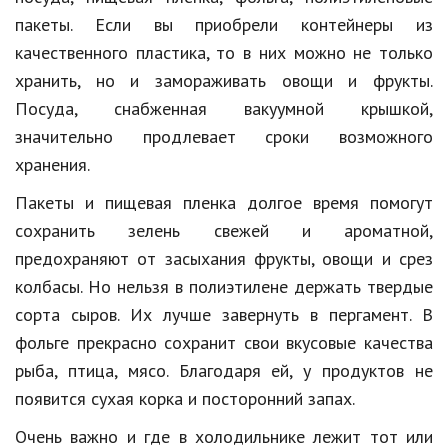
Hi-Tech. Интернет
пакеты. Если вы приобрели контейнеры из
Авто, мото
качественного пластика, то в них можно не только
хранить, но и замораживать овощи и фрукты.
Дом и сад
Посуда, снабженная вакуумной крышкой,
Недвижимость
значительно продлевает сроки возможного
Спорт и фитнес
хранения.
Пакеты и пищевая пленка долгое время помогут
Психология и отношения
сохранить зелень свежей и ароматной,
Творчество и рукоделие
предохраняют от засыхания фрукты, овощи и срез
Разное
колбасы. Но нельзя в полиэтилене держать твердые
сорта сыров. Их лучше завернуть в пергамент. В
Работа и бизнес
фольге прекрасно сохранит свои вкусовые качества
Животные
рыба, птица, мясо. Благодаря ей, у продуктов не
появится сухая корка и посторонний запах.
Еда и напитки
Очень важно и где в холодильнике лежит тот или
Праздники и подарки