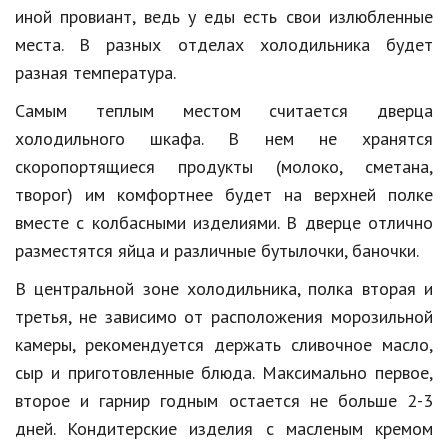
иной провиант, ведь у еды есть свои излюбленные
Кинематограф
места. В разных отделах холодильника будет
разная температура.
Домашние животные
Самым теплым местом считается дверца
Семья и дети
холодильного шкафа. В нем не хранятся
Путешествия
скоропортящиеся продукты (молоко, сметана,
творог) им комфортнее будет на верхней полке
Строительство
вместе с колбасными изделиями. В дверце отлично
Культура и общество
разместятся яйца и различные бутылочки, баночки.
Мода и стиль
В центральной зоне холодильника, полка вторая и
Бизнес
третья, не зависимо от расположения морозильной
камеры, рекомендуется держать сливочное масло,
Хобби и развлечения
сыр и приготовленные блюда. Максимально первое,
Финансы
второе и гарнир годным остается не больше 2-3
дней. Кондитерские изделия с масленым кремом
Юриспруденция