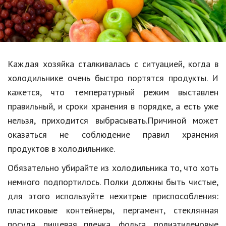
Образование
В мире
Культура
Каждая хозяйка сталкивалась с ситуацией, когда в
Авто, мото
холодильнике очень быстро портятся продукты. И
Спорт
кажется, что температурный режим выставлен
правильный, и сроки хранения в порядке, а есть уже
Знаменитости
нельзя, приходится выбрасывать.Причиной может
Статьи
оказаться не соблюдение правил хранения
продуктов в холодильнике.
Обзоры
Обязательно убирайте из холодильника то, что хоть
немного подпортилось. Полки должны быть чистые,
Рецепты
для этого используйте нехитрые приспособления:
Красота и здоровье
пластиковые контейнеры, пергамент, стеклянная
посуда, пищевая пленка, фольга, полиэтиленовые