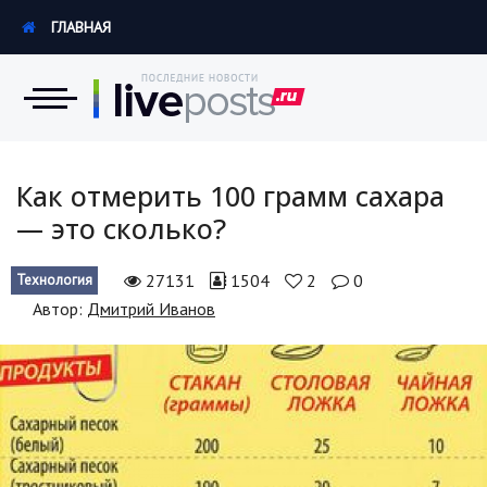
ГЛАВНАЯ
Новости
Как отмерить 100 грамм сахара
— это сколько?
Экономика
27131
1504
2
0
Технология
Происшествия
Автор:
Дмитрий Иванов
Hi-Tech. Интернет
Россия
Наука и техника
Политика