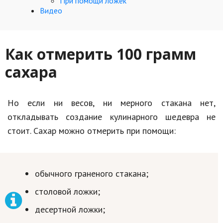
При помощи ложек
Видео
Кинематограф
Домашние животные
Как отмерить 100 грамм
Семья и дети
сахара
Путешествия
Строительство
Но если ни весов, ни мерного стакана нет,
откладывать создание кулинарного шедевра не
Культура и общество
стоит. Сахар можно отмерить при помощи:
Мода и стиль
Бизнес
обычного граненого стакана;
Хобби и развлечения
столовой ложки;
Финансы
десертной ложки;
Юриспруденция