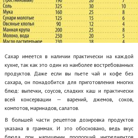
Образование
В мире
Культура
Авто, мото
Спорт
Сахар имеется в наличии практически на каждой
кухне, так как это один из наиболее востребованных
Знаменитости
продуктов. Даже если вы пьете чай и кофе без
Статьи
сахара, он понадобится для приготовления многих
блюд: выпечки, соусов, сладких каш и практически
всей консервации — варений, джемов, соков,
Обзоры
компотов, маринадов, салатов.
Рецепты
В большей части рецептов дозировка продуктов
Красота и здоровье
указана в граммах. И это обосновано, ведь вкус
блюда при нарушении пропорций ингредиентов