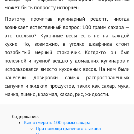
Hi-Tech. Интернет
может быть попросту испорчен.
Авто, мото
Поэтому прочитав кулинарный рецепт, иногда
Дом и сад
возникает естественный вопрос: 100 грамм сахара —
это сколько? Кухонные весы есть не на каждой
Недвижимость
кухне. Но, возможно, в уголке шкафчика стоит
Спорт и фитнес
позабытый мерный стаканчик. Когда-то он был
полезной и нужной вещью у домашних кулинаров и
Психология и отношения
использовался вместо кухонных весов. На нем были
Творчество и рукоделие
нанесены дозировки самых распространенных
Разное
сыпучих и жидких продуктов, таких как сахар, мука,
манка, пшено, крахмал, какао, рис, жидкости.
Работа и бизнес
Животные
Содержание:
Еда и напитки
Как отмерить 100 грамм сахара
При помощи граненого стакана
Праздники и подарки