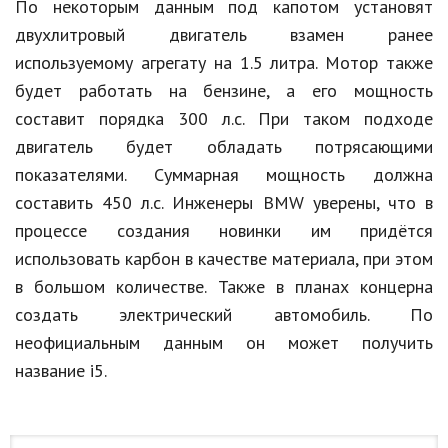
По некоторым данным под капотом установят
двухлитровый двигатель взамен ранее
Кинематограф
используемому агрегату на 1.5 литра. Мотор также
Домашние животные
будет работать на бензине, а его мощность
Семья и дети
составит порядка 300 л.с. При таком подходе
двигатель будет обладать потрясающими
Путешествия
показателями. Суммарная мощность должна
Строительство
составить 450 л.с. Инженеры BMW уверены, что в
процессе создания новинки им придётся
Культура и общество
использовать карбон в качестве материала, при этом
Мода и стиль
в большом количестве. Также в планах концерна
создать электрический автомобиль. По
Бизнес
неофициальным данным он может получить
Хобби и развлечения
название i5.
Финансы
Юриспруденция