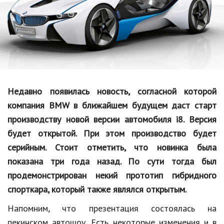
Образование
В мире
Культура
Авто, мото
Спорт
Недавно появилась новость, согласной которой
компания BMW в ближайшем будущем даст старт
Знаменитости
производству новой версии автомобиля i8. Версия
Статьи
будет открытой. При этом производство будет
серийным. Стоит отметить, что новинка была
показана три года назад. По сути тогда был
Обзоры
продемонстрирован некий прототип гибридного
Рецепты
спорткара, который также являлся открытым.
Красота и здоровье
Напомним, что презентация состоялась на
пекинском автошоу.
Есть некоторые изменения и в