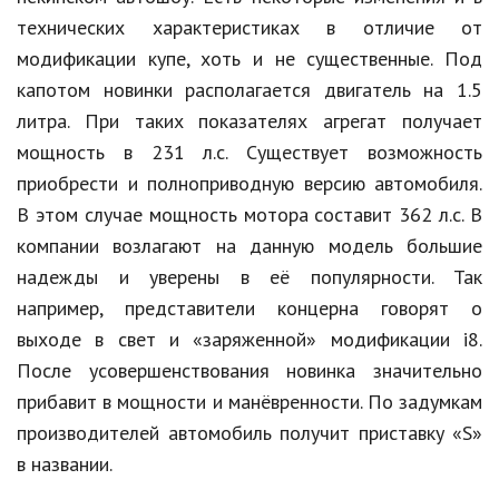
Hi-Tech. Интернет
технических характеристиках в отличие от
Авто, мото
модификации купе, хоть и не существенные. Под
капотом новинки располагается двигатель на 1.5
Дом и сад
литра. При таких показателях агрегат получает
Недвижимость
мощность в 231 л.с. Существует возможность
Спорт и фитнес
приобрести и полноприводную версию автомобиля.
В этом случае мощность мотора составит 362 л.с. В
Психология и отношения
компании возлагают на данную модель большие
Творчество и рукоделие
надежды и уверены в её популярности. Так
например, представители концерна говорят о
Разное
выходе в свет и «заряженной» модификации i8.
Работа и бизнес
После усовершенствования новинка значительно
прибавит в мощности и манёвренности. По задумкам
Животные
производителей автомобиль получит приставку «S»
Еда и напитки
в названии.
Праздники и подарки