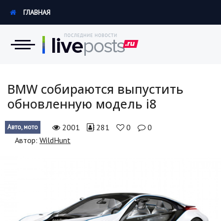
ГЛАВНАЯ
Новости
BMW собираются выпустить
обновленную модель i8
Экономика
2001
281
0
0
Авто, мото
Происшествия
Автор:
WildHunt
Hi-Tech. Интернет
Россия
Наука и техника
Политика