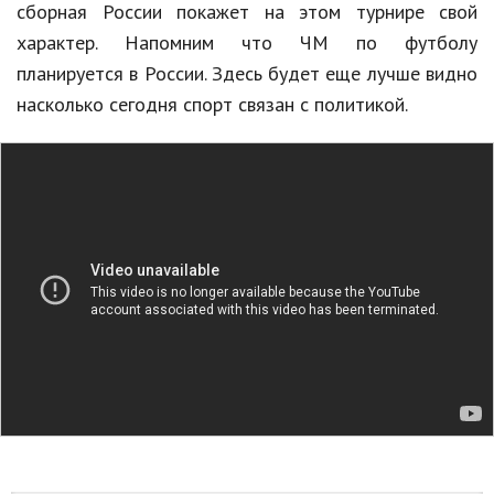
сборная России покажет на этом турнире свой
Кинематограф
характер. Напомним что ЧМ по футболу
планируется в России. Здесь будет еще лучше видно
Домашние животные
насколько сегодня спорт связан с политикой.
Семья и дети
Путешествия
Строительство
Культура и общество
Мода и стиль
Бизнес
Хобби и развлечения
Финансы
Юриспруденция