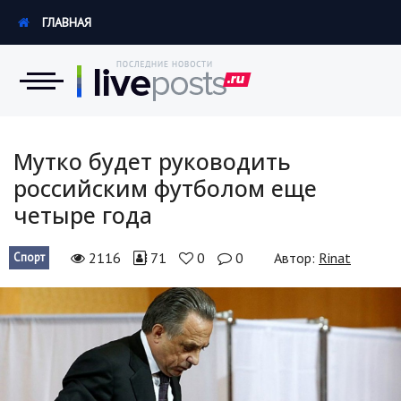
ГЛАВНАЯ
Новости
Мутко будет руководить
российским футболом еще
Экономика
четыре года
Происшествия
2116
71
0
0
Автор:
Rinat
Спорт
Hi-Tech. Интернет
Россия
Наука и техника
Политика