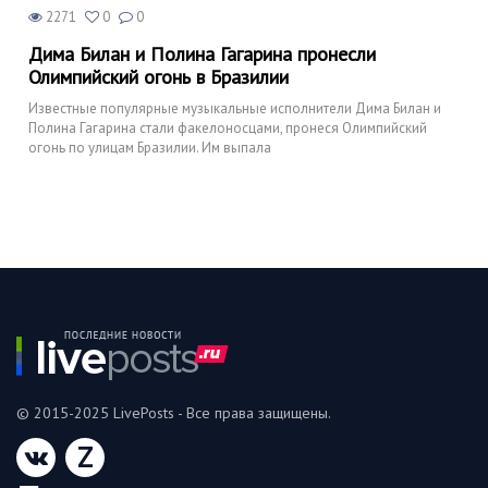
2271
0
0
Дима Билан и Полина Гагарина пронесли
Олимпийский огонь в Бразилии
Известные популярные музыкальные исполнители Дима Билан и
Полина Гагарина стали факелоносцами, пронеся Олимпийский
огонь по улицам Бразилии. Им выпала
© 2015-2025 LivePosts - Все права защищены.
Z