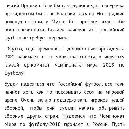
Hi-Tech. Интернет
Сергей Прядкин. Если бы так случилось, то наверняка
Авто, мото
президентом бы стал Валерий Газзаев. Но Прядкин
покинул выборы, и
Мутко
без проблем взял себе
Дом и сад
пост президента. Газзаев заявлял что российский
Недвижимость
футбол не требует перемен.
Спорт и фитнес
Мутко
, одновременно с должностью президента
РФС занимает пост министра спорта и является
Психология и отношения
главой оргкомитет чемпионата мира 2018 по
Творчество и рукоделие
футболу.
Разное
Будем надеяться что Российский футбол, все таки
начнет хоть как то показывать себя на мировой
Работа и бизнес
арене. Очень важно поддерживать игроков нашей
Животные
сборной, чтобы они смогли начать обыгрывать
сборные других стран. Надеемся что Чемпионат
Еда и напитки
Мира по футболу-2018 пройдет в России. Пусть
Праздники и подарки