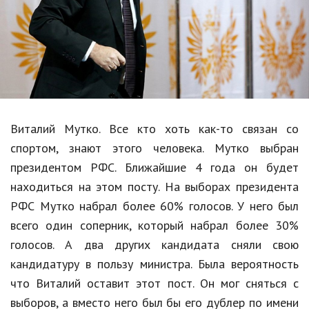
Образование
В мире
Культура
Авто, мото
Спорт
Виталий
Мутко
. Все кто хоть как-то связан со
спортом, знают этого человека.
Мутко
выбран
Знаменитости
президентом РФС. Ближайшие 4 года он будет
Статьи
находиться на этом посту. На выборах президента
РФС
Мутко
набрал более 60% голосов. У него был
всего один соперник, который набрал более 30%
Обзоры
голосов. А два других кандидата сняли свою
Рецепты
кандидатуру в пользу министра. Была вероятность
что Виталий оставит этот пост. Он мог сняться с
Красота и здоровье
выборов, а вместо него был бы его дублер по имени