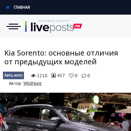
ГЛАВНАЯ
Новости
Kia Sorento: основные отличия
от предыдущих моделей
Экономика
2210
437
0
0
Авто, мото
Происшествия
Автор:
WildHunt
Hi-Tech. Интернет
Россия
Наука и техника
Политика