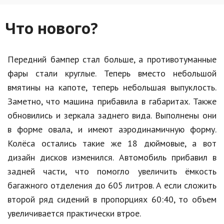
Hi-Tech. Интернет
Авто, мото
Что нового?
Дом и сад
Передний бампер стал больше, а противотуманные
Недвижимость
фары стали круглые. Теперь вместо небольшой
Спорт и фитнес
вмятины на капоте, теперь небольшая выпуклость.
Заметно, что машина прибавила в габаритах. Также
Психология и отношения
обновились и зеркала заднего вида. Выполнены они
Творчество и рукоделие
в форме овала, и имеют аэродинамичную форму.
Разное
Колёса остались такие же 18 дюймовые, а вот
дизайн дисков изменился. Автомобиль прибавил в
Работа и бизнес
задней части, что помогло увеличить ёмкость
Животные
багажного отделения до 605 литров. А если сложить
второй ряд сидений в пропорциях 60:40, то объем
Еда и напитки
увеличивается практически втрое.
Праздники и подарки