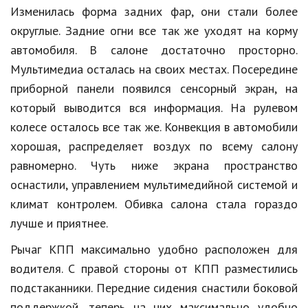
Изменилась форма задних фар, они стали более
Кинематограф
округлые. Задние огни все так же уходят на корму
автомобиля. В салоне достаточно просторно.
Домашние животные
Мультимедиа осталась на своих местах. Посередине
Семья и дети
приборной панели появился сенсорный экран, на
Путешествия
который выводится вся информация. На рулевом
колесе осталось все так же. Конвекция в автомобили
Строительство
хорошая, распределяет воздух по всему салону
Культура и общество
равномерно. Чуть ниже экрана пространство
оснастили, управлением мультимедийной системой и
Мода и стиль
климат контролем. Обивка салона стала гораздо
Бизнес
лучше и приятнее.
Хобби и развлечения
Рычаг КПП максимально удобно расположен для
водителя. С правой стороны от КПП разместились
Финансы
подстаканники. Передние сидения снастили боковой
Юриспруденция
поддержкой, теперь на них максимально удобно