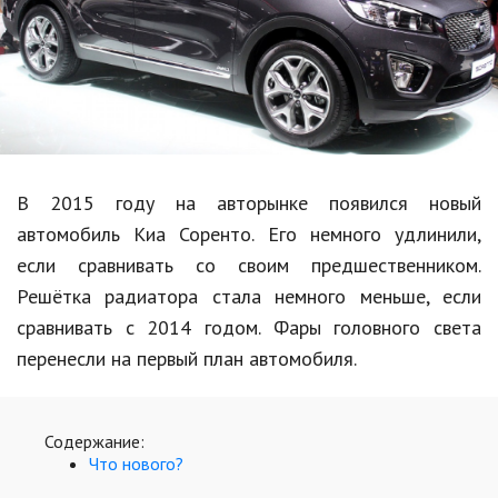
Образование
В мире
Культура
Авто, мото
Спорт
В 2015 году на авторынке появился новый
автомобиль Киа Соренто. Его немного удлинили,
Знаменитости
если сравнивать со своим предшественником.
Статьи
Решётка радиатора стала немного меньше, если
сравнивать с 2014 годом. Фары головного света
перенесли на первый план автомобиля.
Обзоры
Рецепты
Содержание:
Красота и здоровье
Что нового?