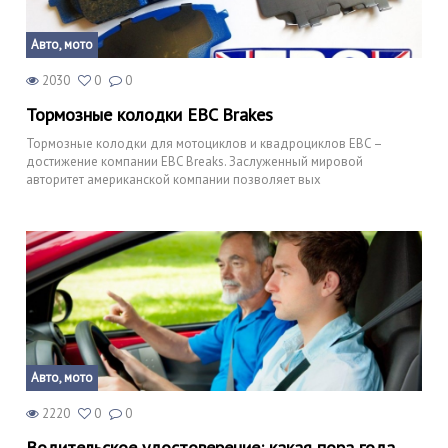
Авто, мото
2030
0
0
Тормозные колодки EBC Brakes
Тормозные колодки для мотоциклов и квадроциклов EBC –
достижение компании EBC Breaks. Заслуженный мировой
авторитет американской компании позволяет вых
Авто, мото
2220
0
0
Водительское удостоверение: какая пора года