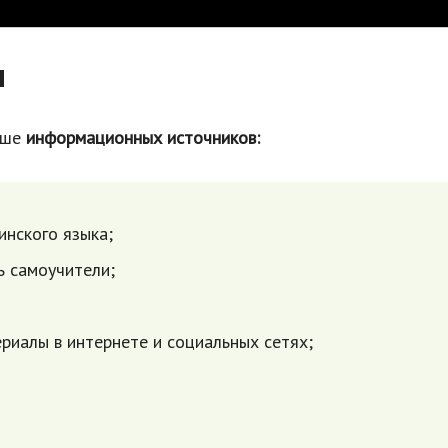
и
ьше
информационных источников:
инского языка;
ь самоучители;
иалы в интернете и социальных сетях;