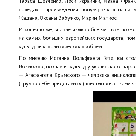
Тараса Шевченко, Леси Украинки, Ивана Франк
поведают произведения популярных в наши д
Жадана, Оксаны Забужко, Марии Матиос.
И конечно же, знание языка облегчит вам воз
из самых больших европейских государств, по
культурных, политических проблем.
По мнению Иоганна Вольфганга Гёте, вы стол
Возможно, познавая культуру украинского наро
— Агафангела Крымского — человека энциклопед
(трудно себе представить!) шестью десятками я