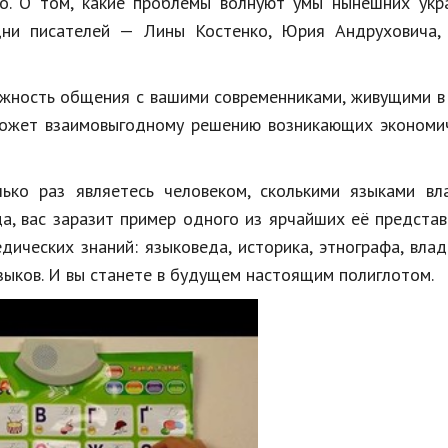
о. О том, какие проблемы волнуют умы нынешних укра
ни писателей — Лины Костенко, Юрия Андруховича, 
можность общения с вашими современниками, живущими 
может взаимовыгодному решению возникающих экономич
ько раз являетесь человеком, сколькими языками вла
да, вас заразит пример одного из ярчайших её предста
ических знаний: языковеда, историка, этнографа, вла
зыков. И вы станете в будущем настоящим полиглотом.