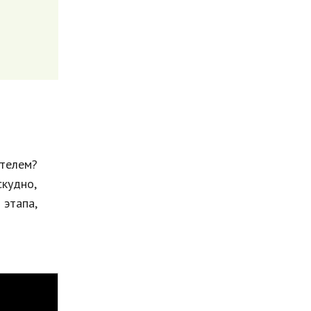
телем?
скудно,
 этапа,