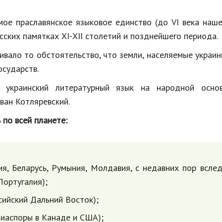
мое праславянское языковое единство (до VI века наше
ских памятках ХІ-ХІІ столетий и позднейшего периода.
вало то обстоятельство, что земли, населяемые украин
осударств.
 украинский литературный язык на народной основ
ван Котляревский.
 по всей планете:
ия, Беларусь, Румыния, Молдавия, с недавних пор всле
Португалия);
ссийский Дальний Восток);
диаспоры в Канаде и США);