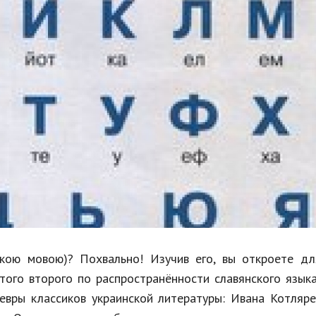
Недвижимость
Спорт и фитнес
Психология и отношения
Творчество и рукоделие
Разное
Работа и бизнес
Животные
Еда и напитки
Праздники и подарки
ькою мовою)? Похвально! Изучив его, вы откроете дл
ого второго по распространённости славянского языка
евры классиков украинской литературы: Ивана Котляре