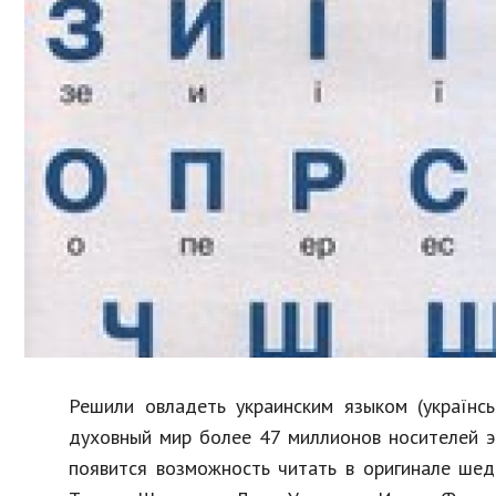
Образование
В мире
Культура
Авто, мото
Спорт
Знаменитости
Решили овладеть украинским языком (українс
духовный мир более 47 миллионов носителей эт
появится возможность читать в оригинале шед