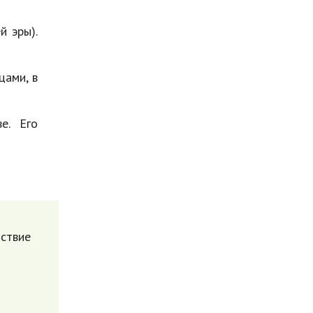
й эры).
цами, в
е. Его
дствие