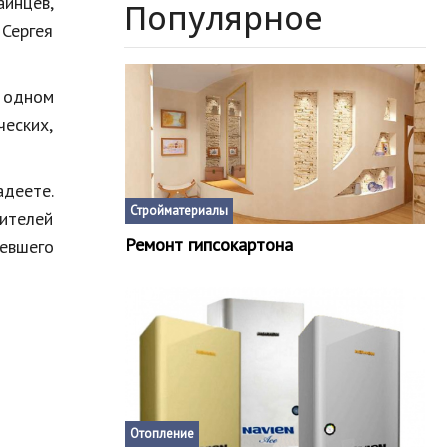
инцев,
Популярное
Сергея
в одном
еских,
деете.
Стройматериалы
вителей
Ремонт гипсокартона
девшего
Отопление