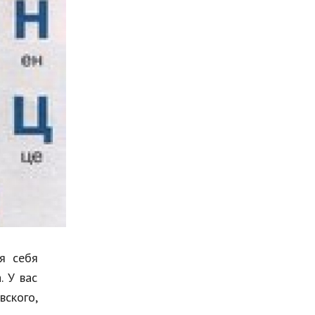
Мода и стиль
Бизнес
Хобби и развлечения
Финансы
Юриспруденция
Природа
Образование
Наука и технологии
я себя
. У вас
вского,