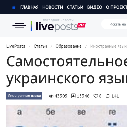
ГЛАВНАЯ
НОВОСТИ
СТАТЬИ
ВИДЕО
О ПРОЕК
Новости
LivePosts
Статьи
Образование
Иностранные язык
/
/
/
Самостоятельно
Экономика
украинского язы
Происшествия
Hi-Tech. Интернет
43305
13346
8
141
Иностранные языки
Россия
Наука и техника
Политика