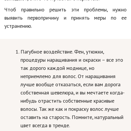
Образование
Чтоб правильно решить эти проблемы, нужно
В мире
выявить первопричину и принять меры по ее
устранению.
Культура
Авто, мото
Пагубное воздействие. Фен, утюжки,
Спорт
процедуры наращивания и окраски – все это
Знаменитости
так дорого каждой моднице, но
Статьи
неприемлемо для волос. От наращивания
лучше вообще отказаться, если вам дорога
собственная шевелюра, и вы мечтаете когда-
Обзоры
нибудь отрастить собственные красивые
Рецепты
волосы. Так же как и покраску волос лучше
оставить на старость. Помните, натуральный
Красота и здоровье
цвет всегда в тренде.