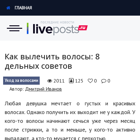
ГЛАВНАЯ
Новости
Как вылечить волосы: 8
дельных советов
Экономика
2011
125
0
0
Уход за волосами
Происшествия
Автор:
Дмитрий Иванов
Hi-Tech. Интернет
Любая девушка мечтает о густых и красивых
Россия
волосах. Однако получить их выходит не у каждой. У
кого-то волосы начинают сечься уже через месяц
Наука и техника
после стрижки, а то и меньше, у кого-то активно
Политика
выпадают, а кто-то мучается с перхотью.