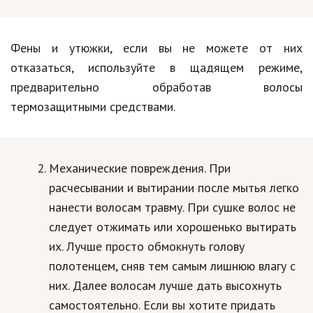
Hi-Tech. Интернет
Авто, мото
Фены и утюжки, если вы не можете от них
Дом и сад
отказаться, используйте в щадящем режиме,
Недвижимость
предварительно обработав волосы
термозащитными средствами.
Спорт и фитнес
Психология и отношения
Механические повреждения. При
Творчество и рукоделие
расчесывании и вытирании после мытья легко
Разное
нанести волосам травму. При сушке волос не
Работа и бизнес
следует отжимать или хорошенько вытирать
их. Лучше просто обмокнуть голову
Животные
полотенцем, сняв тем самым лишнюю влагу с
Еда и напитки
них. Далее волосам лучше дать высохнуть
самостоятельно. Если вы хотите придать
Праздники и подарки