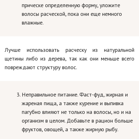
прическе определенную форму, уложите
Кинематограф
волосы расческой, пока они еще немного
влажные.
Домашние животные
Семья и дети
Путешествия
Лучше использовать расческу из натуральной
щетины либо из дерева, так как они меньше всего
Строительство
повреждают структуру волос.
Культура и общество
Мода и стиль
Неправильное питание. Фаст-фуд, жирная и
Бизнес
жареная пища, а также курение и выпивка
Хобби и развлечения
пагубно влияют не только на волосы, но и на
организм в целом. Добавьте в рацион больше
Финансы
фруктов, овощей, а также жирную рыбу.
Юриспруденция