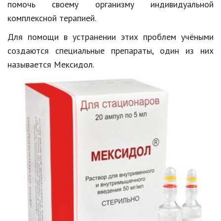
помочь своему организму индивидуальной
Кинематограф
комплексной терапией.
Для помощи в устранении этих проблем учёными
Домашние животные
создаются специальные препараты, один из них
Семья и дети
называется Мексидол.
Путешествия
Строительство
Культура и общество
Мода и стиль
Бизнес
Хобби и развлечения
Финансы
Юриспруденция