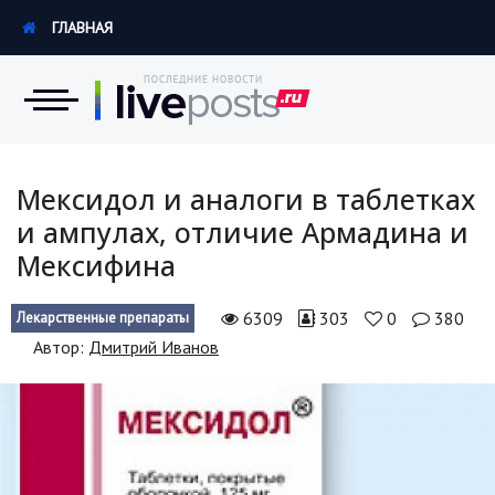
ГЛАВНАЯ
Новости
Мексидол и аналоги в таблетках
и ампулах, отличие Армадина и
Экономика
Мексифина
Происшествия
6309
303
0
380
Лекарственные препараты
Hi-Tech. Интернет
Автор:
Дмитрий Иванов
Россия
Наука и техника
Политика