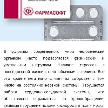
Образование
В мире
Культура
Авто, мото
Спорт
В условиях современного мира человеческий
Знаменитости
организм часто подвергается физическим и
Статьи
умственным нагрузкам. Наличие стрессов в
повседневной жизни стало обычным явлением. Всё
это крайне негативно влияет на здоровье, в том
Обзоры
числе на состояние нервной системы. Нарушается
Рецепты
работа сердечно-сосудистой системы, что
обязательно отражается на кровообращении,
Красота и здоровье
вызывая нарушение подачи кислорода в ткани мозга.