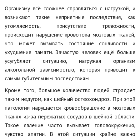
Hi-Tech. Интернет
Организму всё сложнее справляться с нагрузкой, и
Авто, мото
возникают такие неприятные последствия, как
утомляемость, присутствие тревожности,
Дом и сад
происходит нарушение кровотока мозговых тканей,
Недвижимость
что может вызывать состояние сонливости и
Спорт и фитнес
ухудшение памяти. Зачастую человек ещё больше
усугубляет ситуацию, нагружая организм
Психология и отношения
алкогольной зависимостью, которая приводит к
Творчество и рукоделие
самым губительным последствиям.
Разное
Кроме того, большое количество людей страдает
таким недугом, как шейный остеохондроз. При этой
Работа и бизнес
патологии нарушается кровообращение в мозговых
Животные
тканях из-за пережатых сосудов в шейной области.
Такое явление часто вызывает головокружения,
Еда и напитки
чувство апатии. В этой ситуации крайне важно
Праздники и подарки