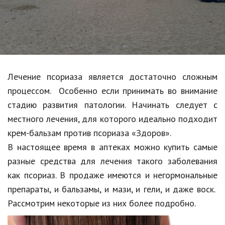
Образование
В мире
Культура
Авто, мото
Лечение псориаза является достаточно сложным
Спорт
процессом. Особенно если принимать во внимание
стадию развития патологии. Начинать следует с
Знаменитости
местного лечения, для которого идеально подходит
Статьи
крем-бальзам против псориаза «Здоров».
В настоящее время в аптеках можно купить самые
разные средства для лечения такого заболевания
Обзоры
как псориаз. В продаже имеются и негормональные
Рецепты
препараты, и бальзамы, и мази, и гели, и даже воск.
Рассмотрим некоторые из них более подробно.
Красота и здоровье