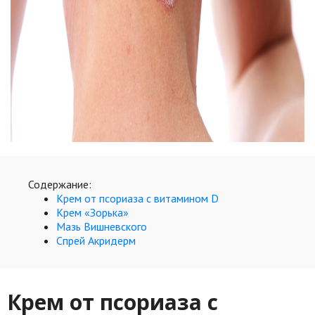
Кинематограф
Домашние животные
Семья и дети
Путешествия
Строительство
Культура и общество
Содержание:
Мода и стиль
Крем от псориаза с витамином D
Крем «Зорька»
Бизнес
Мазь Вишневского
Спрей Акридерм
Хобби и развлечения
Финансы
Крем от псориаза с
Юриспруденция