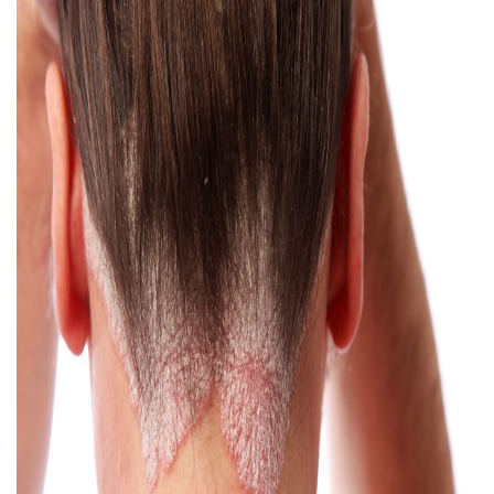
Hi-Tech. Интернет
Авто, мото
Дом и сад
Недвижимость
Спорт и фитнес
Психология и отношения
Творчество и рукоделие
Разное
Работа и бизнес
Животные
Еда и напитки
Праздники и подарки