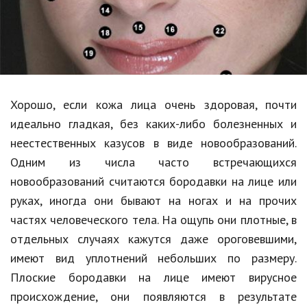
Образование
В мире
Культура
Авто, мото
Хорошо, если кожа лица очень здоровая, почти
Спорт
идеально гладкая, без каких-либо болезненных и
неестественных казусов в виде новообразований.
Знаменитости
Одним из числа часто встречающихся
Статьи
новообразований считаются бородавки на лице или
руках, иногда они бывают на ногах и на прочих
частях человеческого тела. На ощупь они плотные, в
Обзоры
отдельных случаях кажутся даже ороговевшими,
Рецепты
имеют вид уплотнений небольших по размеру.
Плоские бородавки на лице имеют вирусное
Красота и здоровье
происхождение, они появляются в результате