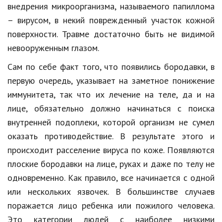
Hi-Tech. Интернет
внедрения микроорганизма, называемого папиллома
– вирусом, в некий поврежденный участок кожной
Авто, мото
поверхности. Травме достаточно быть не видимой
Дом и сад
невооруженным глазом.
Недвижимость
Сам по себе факт того, что появились бородавки, в
первую очередь, указывает на заметное понижение
Спорт и фитнес
иммунитета, так что их лечение на теле, да и на
Психология и отношения
лице, обязательно должно начинаться с поиска
Творчество и рукоделие
внутренней подоплеки, которой организм не сумел
оказать противодействие. В результате этого и
Разное
происходит расселение вируса по коже. Появляются
Работа и бизнес
плоские бородавки на лице, руках и даже по телу не
одновременно. Как правило, все начинается с одной
Животные
или нескольких язвочек. В большинстве случаев
Еда и напитки
поражается лицо ребенка или пожилого человека.
Это категории людей с наиболее низкими
Праздники и подарки