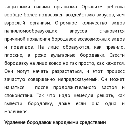
защитными силами организма. Организм ребенка
Кинематограф
вообще более подвержен воздействию вирусов, чем
Домашние животные
взрослый организм. Огромное количество видов
папилломообразующих вирусов становится
Семья и дети
причиной появления бородавок всевозможных видов
Путешествия
и подвидов. На лице образуются, как правило,
плоские, а реже вульгарные бородавки. Свести
Строительство
бородавку на лице вовсе не так просто, как кажется.
Культура и общество
Они могут начать разрастаться, и этот процесс
зачастую совершенно непредсказуемый. Он может
Мода и стиль
начаться после продолжительного застоя и
Бизнес
спокойствия. Так что надо немедля решать, как
Хобби и развлечения
вывести бородавку, даже если она одна и
маленькая.
Финансы
Удаление бородавок народными средствами
Юриспруденция