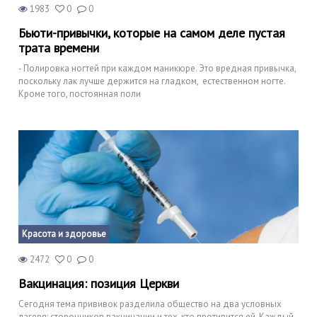
1983
0
0
Бьюти-привычки, которые на самом деле пустая
трата времени
- Полировка ногтей при каждом маникюре. Это вредная привычка,
поскольку лак лучше держится на гладком, естественном ногте.
Кроме того, постоянная поли
Красота и здоровье
2472
0
0
Вакцинация: позиция Церкви
Сегодня тема прививок разделила общество на два условных
лагеря: сторонников вакцинации и тех, кто противится ей. Каждый